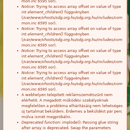
mon.inc
6595
sor).
Notice
: Trying to access array offset on value of type
int
element_children()
függvényben
(
/var/www/vhosts/sdg.org.hu/sdg.org.hu/includes/com
mon.inc
6595
sor).
Notice
: Trying to access array offset on value of type
int
element_children()
függvényben
(
/var/www/vhosts/sdg.org.hu/sdg.org.hu/includes/com
mon.inc
6595
sor).
Notice
: Trying to access array offset on value of type
int
element_children()
függvényben
(
/var/www/vhosts/sdg.org.hu/sdg.org.hu/includes/com
mon.inc
6595
sor).
Notice
: Trying to access array offset on value of type
int
element_children()
függvényben
(
/var/www/vhosts/sdg.org.hu/sdg.org.hu/includes/com
mon.inc
6595
sor).
A webhelyen telepített reklámszemétszűrő nem
elérhető. A megadott működési szabályoknak
megfelelően a probléma elhárításáig nem lehetséges
új tartalmat beküldeni. Érdemes a beküldést pár perc
múlva ismét megpróbálni.
Deprecated function
: implode(): Passing glue string
after array is deprecated. Swap the parameters