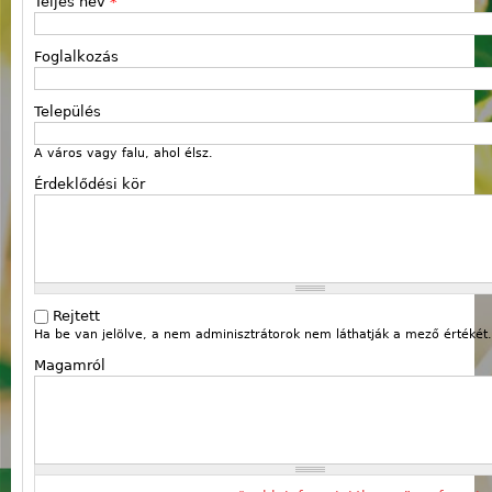
Teljes név
*
Foglalkozás
Település
A város vagy falu, ahol élsz.
Érdeklődési kör
Rejtett
Ha be van jelölve, a nem adminisztrátorok nem láthatják a mező értékét.
Magamról