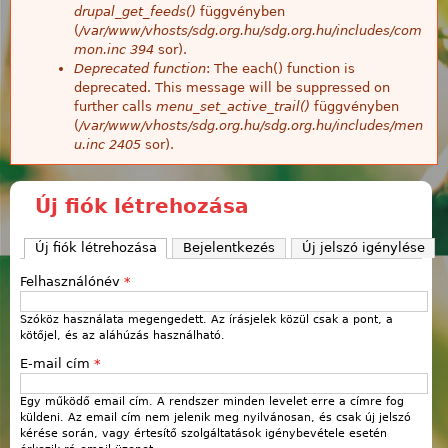
drupal_get_feeds()
függvényben
(
/var/www/vhosts/sdg.org.hu/sdg.org.hu/includes/com
mon.inc
394
sor).
Deprecated function
: The each() function is
deprecated. This message will be suppressed on
further calls
menu_set_active_trail()
függvényben
(
/var/www/vhosts/sdg.org.hu/sdg.org.hu/includes/men
u.inc
2405
sor).
Új fiók létrehozása
Új fiók létrehozása
(aktív fül)
Bejelentkezés
Új jelszó igénylése
Felhasználónév
*
Szóköz használata megengedett. Az írásjelek közül csak a pont, a
kötőjel, és az aláhúzás használható.
E-mail cím
*
Egy működő email cím. A rendszer minden levelet erre a címre fog
küldeni. Az email cím nem jelenik meg nyilvánosan, és csak új jelszó
kérése során, vagy értesítő szolgáltatások igénybevétele esetén