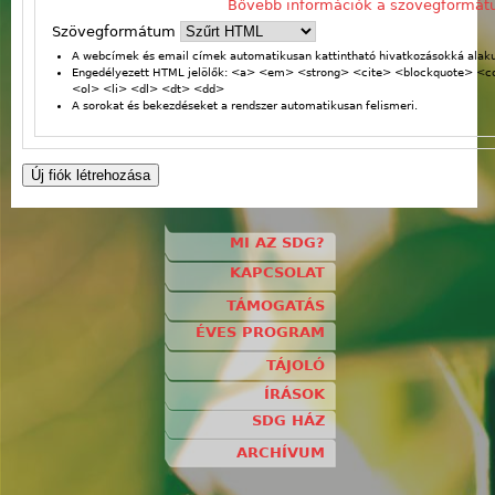
Bővebb információk a szövegformát
Szövegformátum
A webcímek és email címek automatikusan kattintható hivatkozásokká alaku
Engedélyezett HTML jelölők: <a> <em> <strong> <cite> <blockquote> <
<ol> <li> <dl> <dt> <dd>
A sorokat és bekezdéseket a rendszer automatikusan felismeri.
MI AZ SDG?
KAPCSOLAT
TÁMOGATÁS
ÉVES PROGRAM
TÁJOLÓ
ÍRÁSOK
SDG HÁZ
ARCHÍVUM