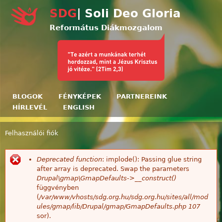
Ugrás a tartalomra
SDG
| Soli Deo Gloria
Református Diákmozgalom
BLOGOK
FÉNYKÉPEK
PARTNEREINK
HÍRLEVÉL
ENGLISH
Felhasználói fiók
Jelenlegi hely
Deprecated function
: implode(): Passing glue string
Hibaüzenet
after array is deprecated. Swap the parameters
Drupal\gmap\GmapDefaults->__construct()
függvényben
(
/var/www/vhosts/sdg.org.hu/sdg.org.hu/sites/all/mod
ules/gmap/lib/Drupal/gmap/GmapDefaults.php
107
sor).