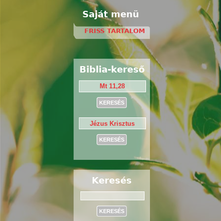
Saját menü
FRISS TARTALOM
Biblia-kereső
Keresés
Keresés