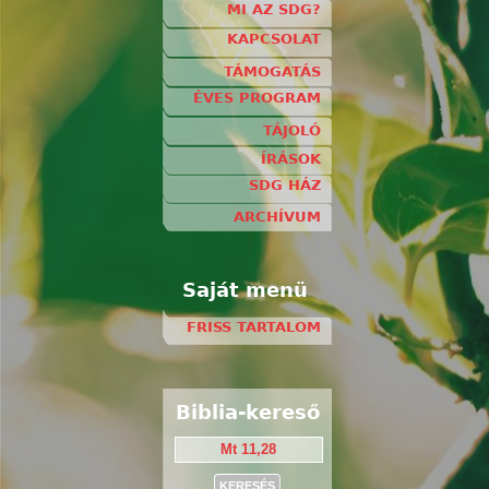
MI AZ SDG?
KAPCSOLAT
TÁMOGATÁS
ÉVES PROGRAM
TÁJOLÓ
ÍRÁSOK
SDG HÁZ
ARCHÍVUM
Saját menü
FRISS TARTALOM
Biblia-kereső