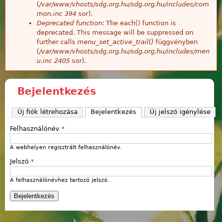
(
/var/www/vhosts/sdg.org.hu/sdg.org.hu/includes/com
mon.inc
394
sor).
Deprecated function
: The each() function is
deprecated. This message will be suppressed on
further calls
menu_set_active_trail()
függvényben
(
/var/www/vhosts/sdg.org.hu/sdg.org.hu/includes/men
u.inc
2405
sor).
Bejelentkezés
Új fiók létrehozása
Bejelentkezés
(aktív fül)
Új jelszó igénylése
Felhasználónév
*
A webhelyen regisztrált felhasználónév.
Jelszó
*
A felhasználónévhez tartozó jelszó.