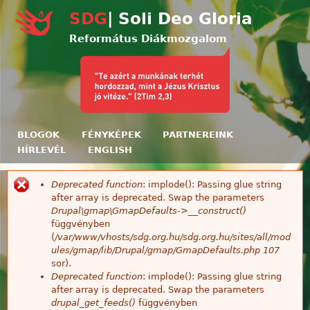
Ugrás a tartalomra
SDG
| Soli Deo Gloria
Református Diákmozgalom
BLOGOK
FÉNYKÉPEK
PARTNEREINK
HÍRLEVÉL
ENGLISH
Deprecated function
: implode(): Passing glue string
Hibaüzenet
after array is deprecated. Swap the parameters
Drupal\gmap\GmapDefaults->__construct()
függvényben
(
/var/www/vhosts/sdg.org.hu/sdg.org.hu/sites/all/mod
ules/gmap/lib/Drupal/gmap/GmapDefaults.php
107
sor).
Deprecated function
: implode(): Passing glue string
after array is deprecated. Swap the parameters
drupal_get_feeds()
függvényben