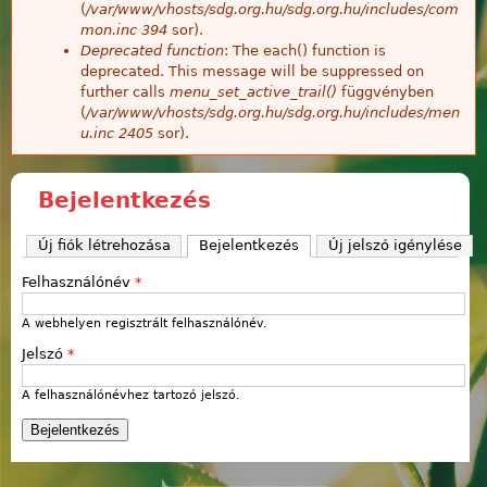
(
/var/www/vhosts/sdg.org.hu/sdg.org.hu/includes/com
mon.inc
394
sor).
Deprecated function
: The each() function is
deprecated. This message will be suppressed on
further calls
menu_set_active_trail()
függvényben
(
/var/www/vhosts/sdg.org.hu/sdg.org.hu/includes/men
u.inc
2405
sor).
Bejelentkezés
Új fiók létrehozása
Bejelentkezés
(aktív fül)
Új jelszó igénylése
Felhasználónév
*
A webhelyen regisztrált felhasználónév.
Jelszó
*
A felhasználónévhez tartozó jelszó.