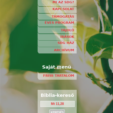
MI AZ SDG?
KAPCSOLAT
TÁMOGATÁS
ÉVES PROGRAM
TÁJOLÓ
ÍRÁSOK
SDG HÁZ
ARCHÍVUM
Saját menü
FRISS TARTALOM
Biblia-kereső