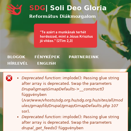
Ugrás a tartalomra
SDG
| Soli Deo Gloria
Református Diákmozgalom
BLOGOK
FÉNYKÉPEK
PARTNEREINK
HÍRLEVÉL
ENGLISH
Deprecated function
: implode(): Passing glue string
Hibaüzenet
after array is deprecated. Swap the parameters
Drupal\gmap\GmapDefaults->__construct()
függvényben
(
/var/www/vhosts/sdg.org.hu/sdg.org.hu/sites/all/mod
ules/gmap/lib/Drupal/gmap/GmapDefaults.php
107
sor).
Deprecated function
: implode(): Passing glue string
after array is deprecated. Swap the parameters
drupal_get_feeds()
függvényben