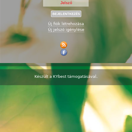
Új fiók létrehozása
Új jelszó igénylése
Készült a
KYbest
támogatásával.