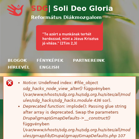
Ugrás a tartalomra
SDG
| Soli Deo Gloria
Református Diákmozgalom
BLOGOK
FÉNYKÉPEK
PARTNEREINK
HÍRLEVÉL
ENGLISH
Notice
: Undefined index: #file_object
Hibaüzenet
sdg_hacks_node_view_alter()
függvényben
(
/var/www/vhosts/sdg.org.hu/sdg.org.hu/sites/all/mod
ules/sdg_hacks/sdg_hacks.module
436
sor).
Deprecated function
: implode(): Passing glue string
after array is deprecated. Swap the parameters
Drupal\gmap\GmapDefaults->__construct()
függvényben
(
/var/www/vhosts/sdg.org.hu/sdg.org.hu/sites/all/mod
ules/gmap/lib/Drupal/gmap/GmapDefaults.php
107