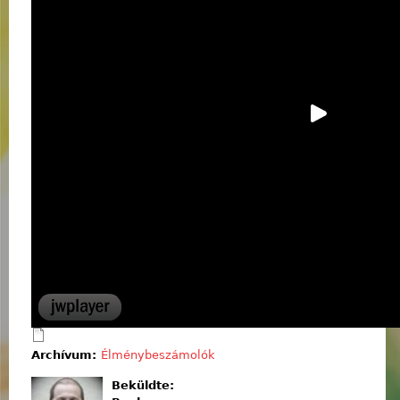
Archívum:
Élménybeszámolók
Beküldte: