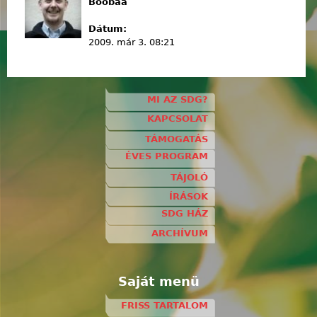
Boobaa
Dátum:
2009. már 3. 08:21
MI AZ SDG?
KAPCSOLAT
TÁMOGATÁS
ÉVES PROGRAM
TÁJOLÓ
ÍRÁSOK
SDG HÁZ
ARCHÍVUM
Saját menü
FRISS TARTALOM