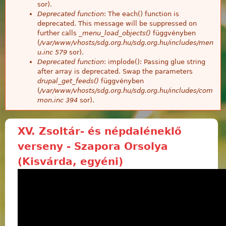
sor).
Deprecated function
: The each() function is
deprecated. This message will be suppressed on
further calls
_menu_load_objects()
függvényben
(
/var/www/vhosts/sdg.org.hu/sdg.org.hu/includes/men
u.inc
579
sor).
Deprecated function
: implode(): Passing glue string
after array is deprecated. Swap the parameters
drupal_get_feeds()
függvényben
(
/var/www/vhosts/sdg.org.hu/sdg.org.hu/includes/com
mon.inc
394
sor).
XV. Zsoltár- és népdaléneklő
verseny - Szapora Orsolya
(Kisvárda, egyéni)