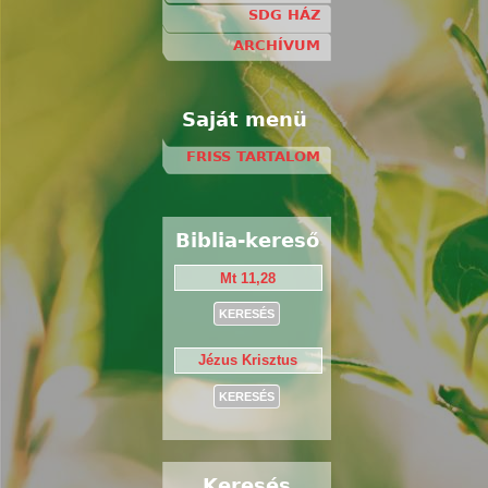
SDG HÁZ
ARCHÍVUM
Saját menü
FRISS TARTALOM
Biblia-kereső
Keresés