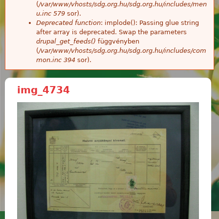
(
/var/www/vhosts/sdg.org.hu/sdg.org.hu/includes/men
u.inc
579
sor).
Deprecated function
: implode(): Passing glue string
after array is deprecated. Swap the parameters
drupal_get_feeds()
függvényben
(
/var/www/vhosts/sdg.org.hu/sdg.org.hu/includes/com
mon.inc
394
sor).
img_4734