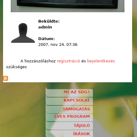
Beküldte:
admin
Dátum:
2007. nov 24. 07:36
A hozzászóláshoz
regisztráció
és
bejelentkezés
szükséges
MI AZ SDG?
KAPCSOLAT
TÁMOGATÁS
ÉVES PROGRAM
TÁJOLÓ
ÍRÁSOK