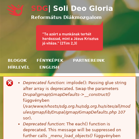
Ugrás a tartalomra
SDG
| Soli Deo Gloria
Református Diákmozgalom
BLOGOK
FÉNYKÉPEK
PARTNEREINK
HÍRLEVÉL
ENGLISH
Deprecated function
: implode(): Passing glue string
Hibaüzenet
after array is deprecated. Swap the parameters
Drupal\gmap\GmapDefaults->__construct()
függvényben
(
/var/www/vhosts/sdg.org.hu/sdg.org.hu/sites/all/mod
ules/gmap/lib/Drupal/gmap/GmapDefaults.php
107
sor).
Deprecated function
: The each() function is
deprecated. This message will be suppressed on
further calls
_menu_load_objects()
függvényben