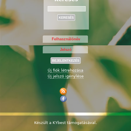
Keresés
Új fiók létrehozása
Új jelszó igénylése
Készült a
KYbest
támogatásával.