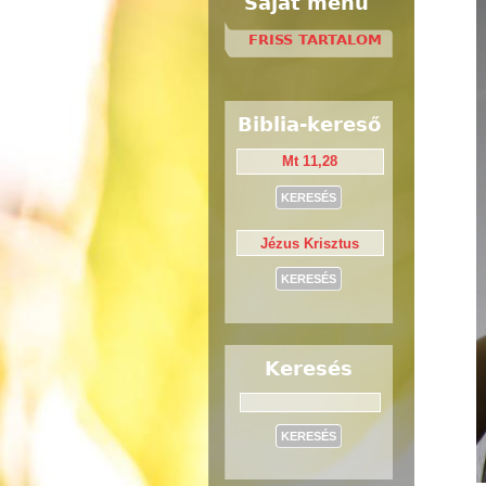
Saját menü
FRISS TARTALOM
Biblia-kereső
Keresés
Keresés