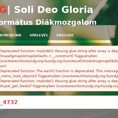
Ugrás a tartalomra
G
| Soli Deo Gloria
ormátus Diákmozgalom
RTNEREINK
HÍRLEVÉL
ENGLISH
Deprecated function
: implode(): Passing glue string after array is 
ibaüzenet
Drupal\gmap\GmapDefaults->__construct()
függvényben
(
/var/www/vhosts/sdg.org.hu/sdg.org.hu/sites/all/modules/gmap/lib
sor).
Deprecated function
: The each() function is deprecated. This message
_menu_load_objects()
függvényben (
/var/www/vhosts/sdg.org.hu/sdg
Deprecated function
: implode(): Passing glue string after array is 
drupal_get_feeds()
függvényben (
/var/www/vhosts/sdg.org.hu/sdg.or
_4732