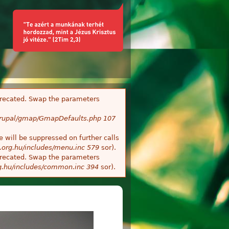
deprecated. Swap the parameters
/Drupal/gmap/GmapDefaults.php
107
 will be suppressed on further calls
.org.hu/includes/menu.inc
579
sor).
deprecated. Swap the parameters
g.hu/includes/common.inc
394
sor).