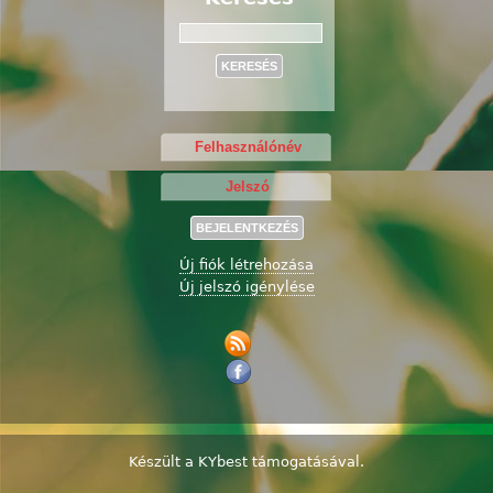
Keresés
Új fiók létrehozása
Új jelszó igénylése
Készült a
KYbest
támogatásával.