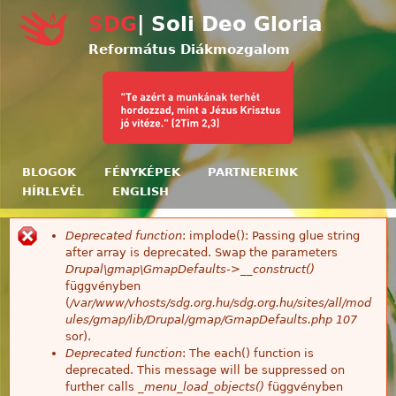
Ugrás a tartalomra
SDG
| Soli Deo Gloria
Református Diákmozgalom
BLOGOK
FÉNYKÉPEK
PARTNEREINK
HÍRLEVÉL
ENGLISH
Deprecated function
: implode(): Passing glue string
Hibaüzenet
after array is deprecated. Swap the parameters
Drupal\gmap\GmapDefaults->__construct()
függvényben
(
/var/www/vhosts/sdg.org.hu/sdg.org.hu/sites/all/mod
ules/gmap/lib/Drupal/gmap/GmapDefaults.php
107
sor).
Deprecated function
: The each() function is
deprecated. This message will be suppressed on
further calls
_menu_load_objects()
függvényben