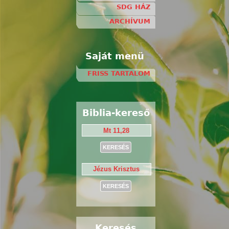
SDG HÁZ
ARCHÍVUM
Saját menü
FRISS TARTALOM
Biblia-kereső
Keresés