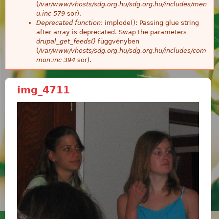
(
/var/www/vhosts/sdg.org.hu/sdg.org.hu/includes/men
u.inc
579
sor).
Deprecated function
: implode(): Passing glue string
after array is deprecated. Swap the parameters
drupal_get_feeds()
függvényben
(
/var/www/vhosts/sdg.org.hu/sdg.org.hu/includes/com
mon.inc
394
sor).
img_4711