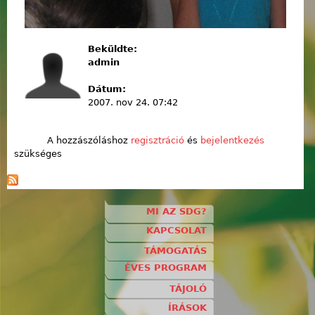
Beküldte:
admin
Dátum:
2007. nov 24. 07:42
A hozzászóláshoz
regisztráció
és
bejelentkezés
szükséges
MI AZ SDG?
KAPCSOLAT
TÁMOGATÁS
ÉVES PROGRAM
TÁJOLÓ
ÍRÁSOK