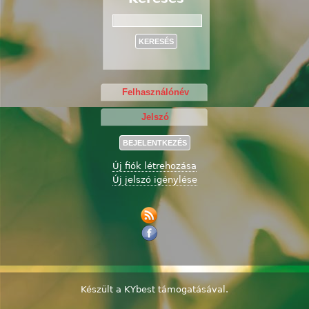
Keresés
Új fiók létrehozása
Új jelszó igénylése
Készült a
KYbest
támogatásával.