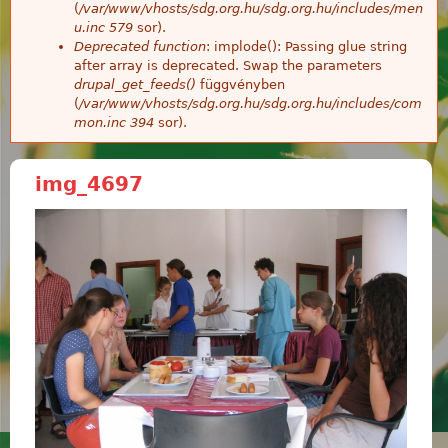
(
/var/www/vhosts/sdg.org.hu/sdg.org.hu/includes/men
u.inc
579
sor).
Deprecated function
: implode(): Passing glue string
after array is deprecated. Swap the parameters
drupal_get_feeds()
függvényben
(
/var/www/vhosts/sdg.org.hu/sdg.org.hu/includes/com
mon.inc
394
sor).
img_4697