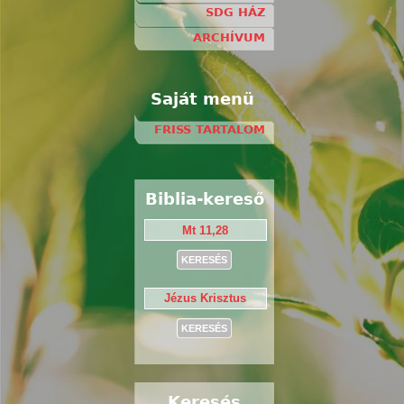
SDG HÁZ
ARCHÍVUM
Saját menü
FRISS TARTALOM
Biblia-kereső
Keresés