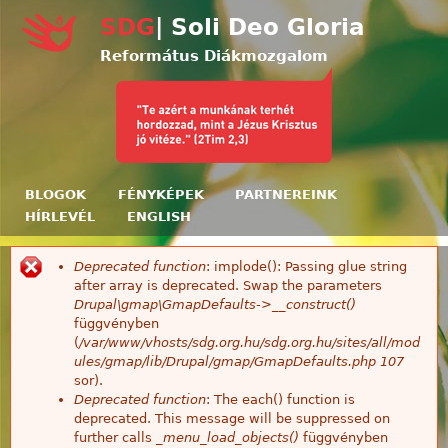
Ugrás a tartalomra
SDG
| Soli Deo Gloria
Református Diákmozgalom
BLOGOK
FÉNYKÉPEK
PARTNEREINK
HÍRLEVÉL
ENGLISH
Deprecated function
: implode(): Passing glue string
Hibaüzenet
after array is deprecated. Swap the parameters
Drupal\gmap\GmapDefaults->__construct()
függvényben
(
/var/www/vhosts/sdg.org.hu/sdg.org.hu/sites/all/mod
ules/gmap/lib/Drupal/gmap/GmapDefaults.php
107
sor).
Deprecated function
: The each() function is
deprecated. This message will be suppressed on
further calls
_menu_load_objects()
függvényben