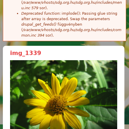
(
/var/www/vhosts/sdg.org.hu/sdg.org.hu/includes/men
u.inc
579
sor).
Deprecated function
: implode(): Passing glue string
after array is deprecated. Swap the parameters
drupal_get_feeds()
függvényben
(
/var/www/vhosts/sdg.org.hu/sdg.org.hu/includes/com
mon.inc
394
sor).
img_1339