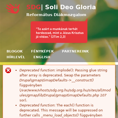
Ugrás a tartalomra
SDG
| Soli Deo Gloria
Református Diákmozgalom
BLOGOK
FÉNYKÉPEK
PARTNEREINK
HÍRLEVÉL
ENGLISH
Deprecated function
: implode(): Passing glue string
Hibaüzenet
after array is deprecated. Swap the parameters
Drupal\gmap\GmapDefaults->__construct()
függvényben
(
/var/www/vhosts/sdg.org.hu/sdg.org.hu/sites/all/mod
ules/gmap/lib/Drupal/gmap/GmapDefaults.php
107
sor).
Deprecated function
: The each() function is
deprecated. This message will be suppressed on
further calls
_menu_load_objects()
függvényben