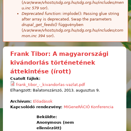
(
/var/www/vhosts/sdg.org.hu/sdg.org.hu/includes/men
u.inc
579
sor).
Deprecated function
: implode(): Passing glue string
after array is deprecated. Swap the parameters
drupal_get_feeds()
függvényben
(
/var/www/vhosts/sdg.org.hu/sdg.org.hu/includes/com
mon.inc
394
sor).
Frank Tibor: A magyarországi
kivándorlás történetének
áttekintése (írott)
Csatolt fájlok:
frank_tibor_-_kivandorlas-vazlat.pdf
Elhangzott: Balatonszárszó, 2013. augusztus 9.
Archívum:
Előadások
Kapcsolódó rendezvény:
MIGeneRÁCIÓ Konferencia
Beküldte:
Anonymous (nem
ellenőrzött)