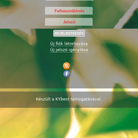
Új fiók létrehozása
Új jelszó igénylése
Készült a
KYbest
támogatásával.