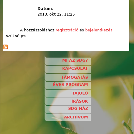
Dátum:
2013. okt 22. 11:25
A hozzászóláshoz
regisztráció
és
bejelentkezés
szükséges
MI AZ SDG?
KAPCSOLAT
TÁMOGATÁS
ÉVES PROGRAM
TÁJOLÓ
ÍRÁSOK
SDG HÁZ
ARCHÍVUM