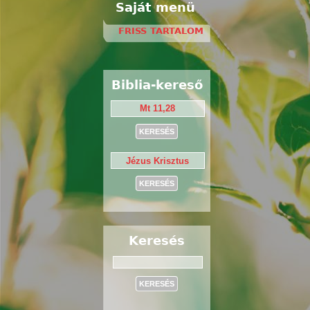
Saját menü
FRISS TARTALOM
Biblia-kereső
Keresés
Keresés