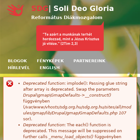
Ugrás a tartalomra
SDG
| Soli Deo Gloria
Református Diákmozgalom
BLOGOK
FÉNYKÉPEK
PARTNEREINK
HÍRLEVÉL
ENGLISH
Deprecated function
: implode(): Passing glue string
Hibaüzenet
after array is deprecated. Swap the parameters
Drupal\gmap\GmapDefaults->__construct()
függvényben
(
/var/www/vhosts/sdg.org.hu/sdg.org.hu/sites/all/mod
ules/gmap/lib/Drupal/gmap/GmapDefaults.php
107
sor).
Deprecated function
: The each() function is
deprecated. This message will be suppressed on
further calls
_menu_load_objects()
függvényben