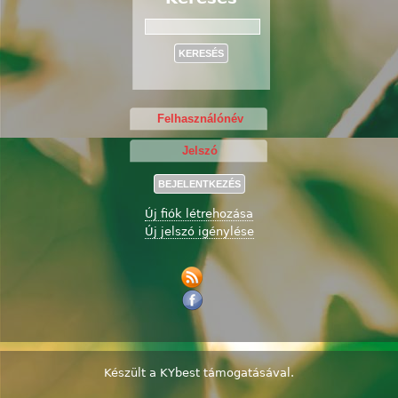
Keresés
Új fiók létrehozása
Új jelszó igénylése
Készült a
KYbest
támogatásával.