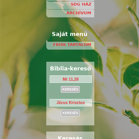
SDG HÁZ
ARCHÍVUM
Saját menü
FRISS TARTALOM
Biblia-kereső
Keresés