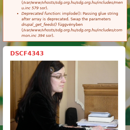
(
/var/www/vhosts/sdg.org.hu/sdg.org.hu/includes/men
u.inc
579
sor).
Deprecated function
: implode(): Passing glue string
after array is deprecated. Swap the parameters
drupal_get_feeds()
függvényben
(
/var/www/vhosts/sdg.org.hu/sdg.org.hu/includes/com
mon.inc
394
sor).
DSCF4343