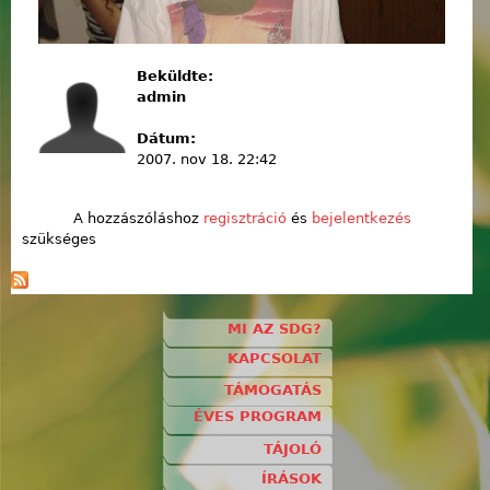
Beküldte:
admin
Dátum:
2007. nov 18. 22:42
A hozzászóláshoz
regisztráció
és
bejelentkezés
szükséges
MI AZ SDG?
KAPCSOLAT
TÁMOGATÁS
ÉVES PROGRAM
TÁJOLÓ
ÍRÁSOK