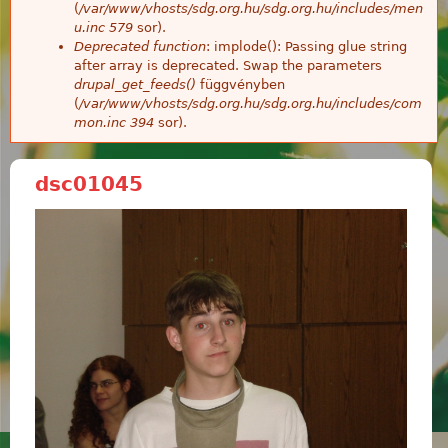
(
/var/www/vhosts/sdg.org.hu/sdg.org.hu/includes/men
u.inc
579
sor).
Deprecated function
: implode(): Passing glue string
after array is deprecated. Swap the parameters
drupal_get_feeds()
függvényben
(
/var/www/vhosts/sdg.org.hu/sdg.org.hu/includes/com
mon.inc
394
sor).
dsc01045