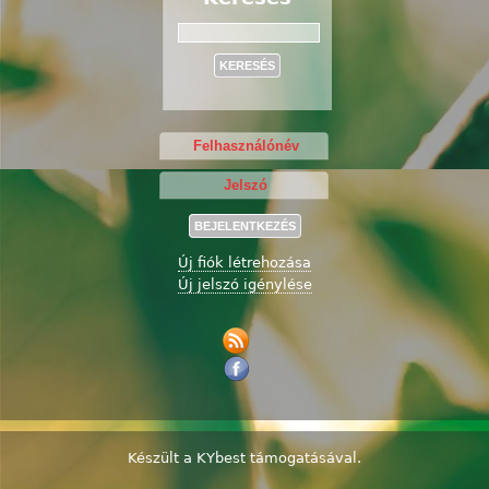
Keresés
Új fiók létrehozása
Új jelszó igénylése
Készült a
KYbest
támogatásával.