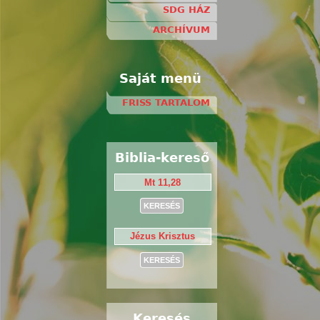
SDG HÁZ
ARCHÍVUM
Saját menü
FRISS TARTALOM
Biblia-kereső
Keresés