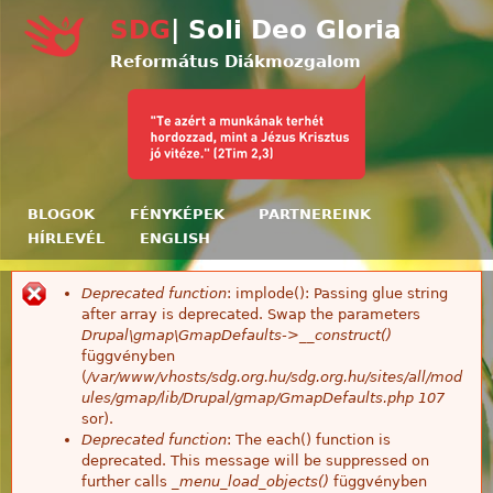
Ugrás a tartalomra
SDG
| Soli Deo Gloria
Református Diákmozgalom
BLOGOK
FÉNYKÉPEK
PARTNEREINK
HÍRLEVÉL
ENGLISH
Deprecated function
: implode(): Passing glue string
Hibaüzenet
after array is deprecated. Swap the parameters
Drupal\gmap\GmapDefaults->__construct()
függvényben
(
/var/www/vhosts/sdg.org.hu/sdg.org.hu/sites/all/mod
ules/gmap/lib/Drupal/gmap/GmapDefaults.php
107
sor).
Deprecated function
: The each() function is
deprecated. This message will be suppressed on
further calls
_menu_load_objects()
függvényben