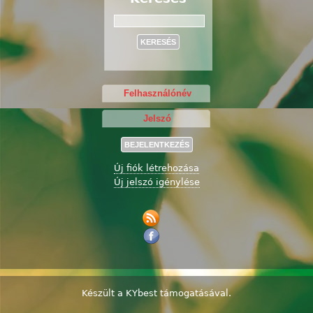
Keresés
Új fiók létrehozása
Új jelszó igénylése
Készült a
KYbest
támogatásával.