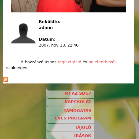
Beküldte:
admin
Dátum:
2007. nov 18. 22:40
A hozzászóláshoz
regisztráció
és
bejelentkezés
szükséges
MI AZ SDG?
KAPCSOLAT
TÁMOGATÁS
ÉVES PROGRAM
TÁJOLÓ
ÍRÁSOK