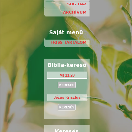
SDG HÁZ
ARCHÍVUM
Saját menü
FRISS TARTALOM
Biblia-kereső
Keresés