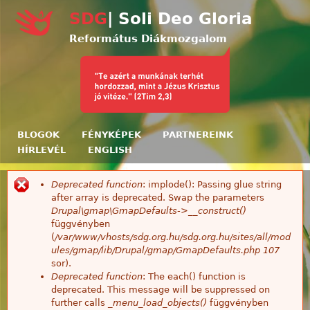
Ugrás a tartalomra
SDG
| Soli Deo Gloria
Református Diákmozgalom
BLOGOK
FÉNYKÉPEK
PARTNEREINK
HÍRLEVÉL
ENGLISH
Deprecated function
: implode(): Passing glue string
Hibaüzenet
after array is deprecated. Swap the parameters
Drupal\gmap\GmapDefaults->__construct()
függvényben
(
/var/www/vhosts/sdg.org.hu/sdg.org.hu/sites/all/mod
ules/gmap/lib/Drupal/gmap/GmapDefaults.php
107
sor).
Deprecated function
: The each() function is
deprecated. This message will be suppressed on
further calls
_menu_load_objects()
függvényben