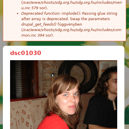
(
/var/www/vhosts/sdg.org.hu/sdg.org.hu/includes/men
u.inc
579
sor).
Deprecated function
: implode(): Passing glue string
after array is deprecated. Swap the parameters
drupal_get_feeds()
függvényben
(
/var/www/vhosts/sdg.org.hu/sdg.org.hu/includes/com
mon.inc
394
sor).
dsc01030