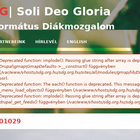
Ugrás a tartalomra
G
| Soli Deo Gloria
ormátus Diákmozgalom
RTNEREINK
HÍRLEVÉL
ENGLISH
Deprecated function
: implode(): Passing glue string after array is 
ibaüzenet
Drupal\gmap\GmapDefaults->__construct()
függvényben
(
/var/www/vhosts/sdg.org.hu/sdg.org.hu/sites/all/modules/gmap/lib
sor).
Deprecated function
: The each() function is deprecated. This message
_menu_load_objects()
függvényben (
/var/www/vhosts/sdg.org.hu/sdg
Deprecated function
: implode(): Passing glue string after array is 
drupal_get_feeds()
függvényben (
/var/www/vhosts/sdg.org.hu/sdg.or
01029