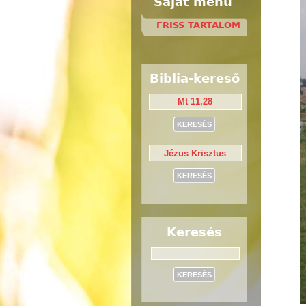
Saját menü
FRISS TARTALOM
Biblia-kereső
Keresés
Keresés