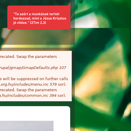
deprecated. Swap the parameters
/Drupal/gmap/GmapDefaults.php
107
 will be suppressed on further calls
.org.hu/includes/menu.inc
579
sor).
deprecated. Swap the parameters
g.hu/includes/common.inc
394
sor).