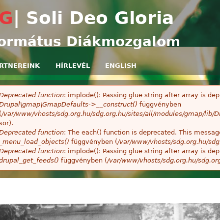
Ugrás a tartalomra
G
| Soli Deo Gloria
ormátus Diákmozgalom
RTNEREINK
HÍRLEVÉL
ENGLISH
Deprecated function
: implode(): Passing glue string after array is 
ibaüzenet
Drupal\gmap\GmapDefaults->__construct()
függvényben
(
/var/www/vhosts/sdg.org.hu/sdg.org.hu/sites/all/modules/gmap/lib
sor).
Deprecated function
: The each() function is deprecated. This message
_menu_load_objects()
függvényben (
/var/www/vhosts/sdg.org.hu/sdg
Deprecated function
: implode(): Passing glue string after array is 
drupal_get_feeds()
függvényben (
/var/www/vhosts/sdg.org.hu/sdg.or