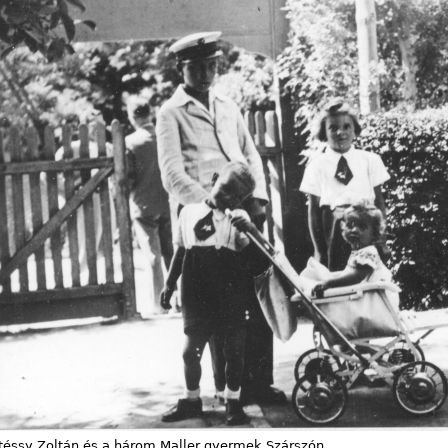
öltéssy Zoltán és a három Maller gyermek Szárszón.