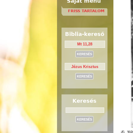
Saját menü
FRISS TARTALOM
Biblia-kereső
Keresés
Keresés
ifj. T