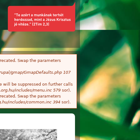
deprecated. Swap the parameters
/Drupal/gmap/GmapDefaults.php
107
 will be suppressed on further calls
.org.hu/includes/menu.inc
579
sor).
deprecated. Swap the parameters
g.hu/includes/common.inc
394
sor).