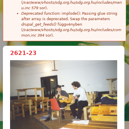
(
/var/www/vhosts/sdg.org.hu/sdg.org.hu/includes/men
u.inc
579
sor).
Deprecated function
: implode(): Passing glue string
after array is deprecated. Swap the parameters
drupal_get_feeds()
függvényben
(
/var/www/vhosts/sdg.org.hu/sdg.org.hu/includes/com
mon.inc
394
sor).
2621-23