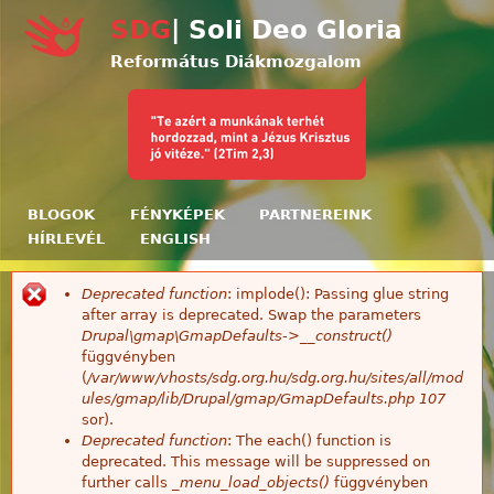
Ugrás a tartalomra
SDG
| Soli Deo Gloria
Református Diákmozgalom
BLOGOK
FÉNYKÉPEK
PARTNEREINK
HÍRLEVÉL
ENGLISH
Deprecated function
: implode(): Passing glue string
Hibaüzenet
after array is deprecated. Swap the parameters
Drupal\gmap\GmapDefaults->__construct()
függvényben
(
/var/www/vhosts/sdg.org.hu/sdg.org.hu/sites/all/mod
ules/gmap/lib/Drupal/gmap/GmapDefaults.php
107
sor).
Deprecated function
: The each() function is
deprecated. This message will be suppressed on
further calls
_menu_load_objects()
függvényben