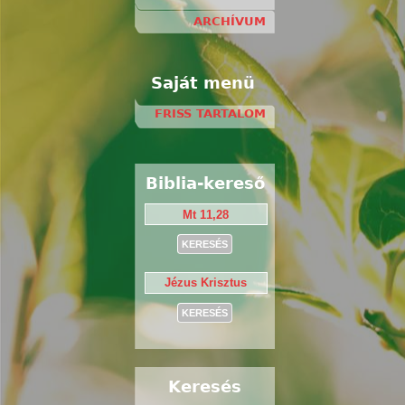
ARCHÍVUM
Saját menü
FRISS TARTALOM
Biblia-kereső
Keresés