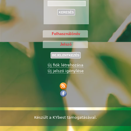
Keresés
Új fiók létrehozása
Új jelszó igénylése
Készült a
KYbest
támogatásával.