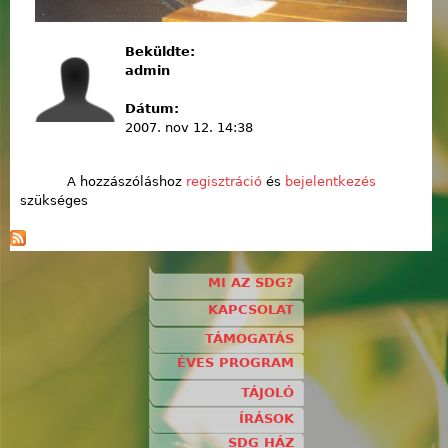
Beküldte:
admin
Dátum:
2007. nov 12. 14:38
A hozzászóláshoz
regisztráció
és
bejelentkezés
szükséges
MI AZ SDG?
KAPCSOLAT
TÁMOGATÁS
ÉVES PROGRAM
TÁJOLÓ
ÍRÁSOK
SDG HÁZ