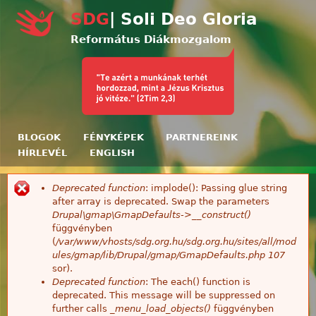
Ugrás a tartalomra
SDG
| Soli Deo Gloria
Református Diákmozgalom
BLOGOK
FÉNYKÉPEK
PARTNEREINK
HÍRLEVÉL
ENGLISH
Deprecated function
: implode(): Passing glue string
Hibaüzenet
after array is deprecated. Swap the parameters
Drupal\gmap\GmapDefaults->__construct()
függvényben
(
/var/www/vhosts/sdg.org.hu/sdg.org.hu/sites/all/mod
ules/gmap/lib/Drupal/gmap/GmapDefaults.php
107
sor).
Deprecated function
: The each() function is
deprecated. This message will be suppressed on
further calls
_menu_load_objects()
függvényben