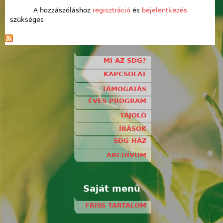
A hozzászóláshoz
regisztráció
és
bejelentkezés
szükséges
MI AZ SDG?
KAPCSOLAT
TÁMOGATÁS
ÉVES PROGRAM
TÁJOLÓ
ÍRÁSOK
SDG HÁZ
ARCHÍVUM
Saját menü
FRISS TARTALOM