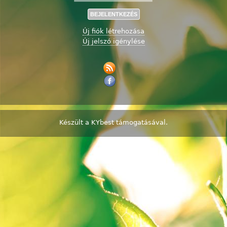
Új fiók létrehozása
Új jelszó igénylése
Készült a
KYbest
támogatásával.