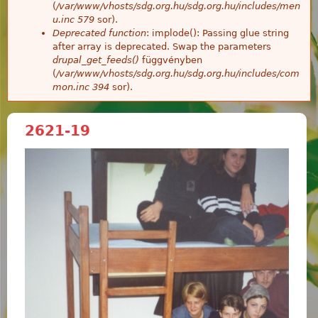
(
/var/www/vhosts/sdg.org.hu/sdg.org.hu/includes/men
u.inc
579
sor).
Deprecated function
: implode(): Passing glue string
after array is deprecated. Swap the parameters
drupal_get_feeds()
függvényben
(
/var/www/vhosts/sdg.org.hu/sdg.org.hu/includes/com
mon.inc
394
sor).
2621-19