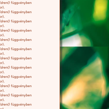
dren()
függvényben
r).
dren()
függvényben
r).
dren()
függvényben
r).
dren()
függvényben
r).
dren()
függvényben
r).
dren()
függvényben
r).
dren()
függvényben
r).
dren()
függvényben
r).
dren()
függvényben
r).
dren()
függvényben
r).
dren()
függvényben
r).
dren()
függvényben