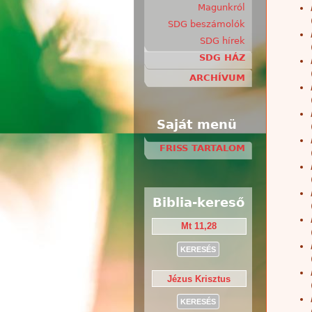
Magunkról
SDG beszámolók
SDG hírek
SDG HÁZ
ARCHÍVUM
Saját menü
FRISS TARTALOM
Biblia-kereső