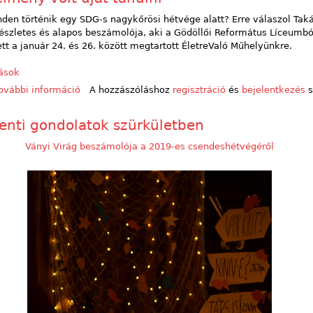
den történik egy SDG-s nagykőrösi hétvége alatt? Erre válaszol Tak
észletes és alapos beszámolója, aki a Gödöllői Református Líceumbó
tt a január 24. és 26. között megtartott ÉletreValó Műhelyünkre.
vások
ovábbi információ
"Jó élmény volt újat tanulni" tartalommal kapcsol
A hozzászóláshoz
regisztráció
és
bejelentkezés
s
enti gondolatok szürkületben
Ványi Virág beszámolója a 2019-es csendeshétvégéről