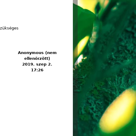
csolatosan
zükséges
Anonymous (nem
ellenőrzött)
2019. szep 2.
17:26