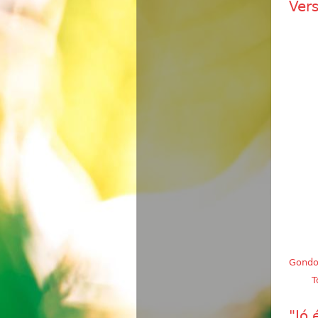
Ver
Gondo
T
"Jó 