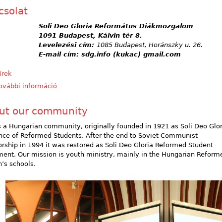
csolat
Soli Deo Gloria Református Diákmozgalom
1091 Budapest, Kálvin tér 8.
Levelezési cím:
1085 Budapest, Horánszky u. 26.
E-mail cím: sdg.info (kukac) gmail.com
írek
ovábbi információ
Kapcsolat tartalommal kapcsolatosan
ut our community
 a Hungarian community, originally founded in 1921 as Soli Deo Glor
ince of Reformed Students. After the end to Soviet Communist
orship in 1994 it was restored as Soli Deo Gloria Reformed Student
ent. Our mission is youth ministry, mainly in the Hungarian Reform
’s schools.