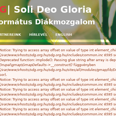
Ugrás a tartalomra
G
| Soli Deo Gloria
ormátus Diákmozgalom
RTNEREINK
HÍRLEVÉL
ENGLISH
Notice
: Trying to access array offset on value of type int
element_chil
ibaüzenet
(
/var/www/vhosts/sdg.org.hu/sdg.org.hu/includes/common.inc
6595
so
Deprecated function
: implode(): Passing glue string after array is 
Drupal\gmap\GmapDefaults->__construct()
függvényben
(
/var/www/vhosts/sdg.org.hu/sdg.org.hu/sites/all/modules/gmap/lib
sor).
Notice
: Trying to access array offset on value of type int
element_chil
(
/var/www/vhosts/sdg.org.hu/sdg.org.hu/includes/common.inc
6595
so
Notice
: Trying to access array offset on value of type int
element_chil
(
/var/www/vhosts/sdg.org.hu/sdg.org.hu/includes/common.inc
6595
so
Notice
: Trying to access array offset on value of type int
element_chil
(
/var/www/vhosts/sdg.org.hu/sdg.org.hu/includes/common.inc
6595
so
Notice
: Trying to access array offset on value of type int
element_chil
(
/var/www/vhosts/sdg.org.hu/sdg.org.hu/includes/common.inc
6595
so