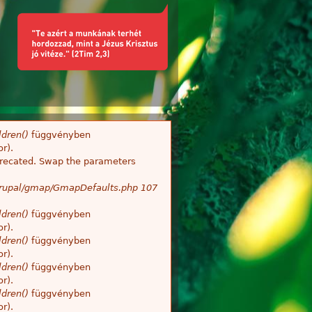
dren()
függvényben
r).
deprecated. Swap the parameters
/Drupal/gmap/GmapDefaults.php
107
dren()
függvényben
r).
dren()
függvényben
r).
dren()
függvényben
r).
dren()
függvényben
r).