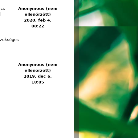
ács
Anonymous (nem
l
ellenőrzött)
2020. feb 4.
08:22
atosan
zükséges
Anonymous (nem
ellenőrzött)
2019. dec 6.
18:05