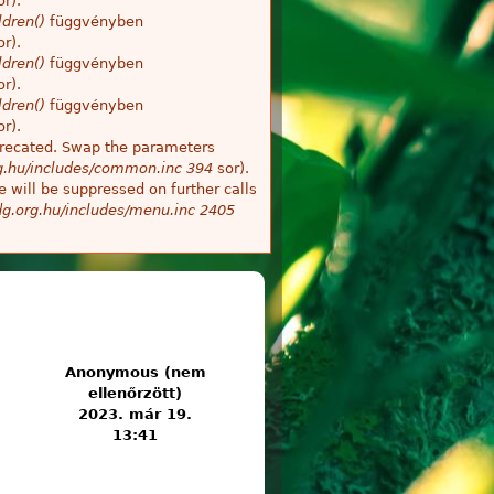
r).
dren()
függvényben
r).
dren()
függvényben
r).
dren()
függvényben
r).
deprecated. Swap the parameters
g.hu/includes/common.inc
394
sor).
 will be suppressed on further calls
g.org.hu/includes/menu.inc
2405
Anonymous (nem
ellenőrzött)
2023. már 19.
13:41