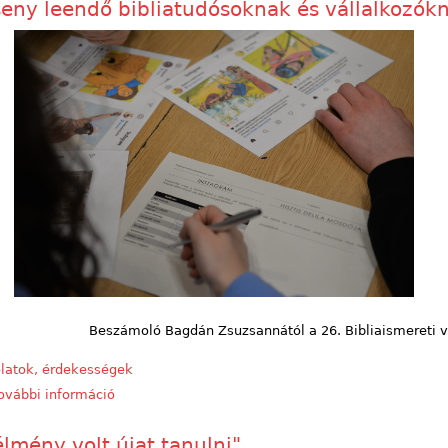
seny leendő bibliatudósoknak és vállalkozók
Beszámoló Bagdán Zsuzsannától a 26. Bibliaismereti 
latok, érdekességek
ovábbi információ
Verseny leendő bibliatudósoknak és vállalkozókna
élmény volt újat tanulni"