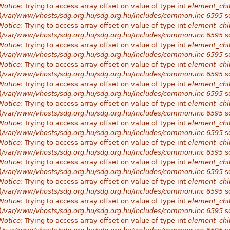
Notice
: Trying to access array offset on value of type int
element_chil
(
/var/www/vhosts/sdg.org.hu/sdg.org.hu/includes/common.inc
6595
so
Notice
: Trying to access array offset on value of type int
element_chil
(
/var/www/vhosts/sdg.org.hu/sdg.org.hu/includes/common.inc
6595
so
Notice
: Trying to access array offset on value of type int
element_chil
(
/var/www/vhosts/sdg.org.hu/sdg.org.hu/includes/common.inc
6595
so
Notice
: Trying to access array offset on value of type int
element_chil
(
/var/www/vhosts/sdg.org.hu/sdg.org.hu/includes/common.inc
6595
so
Notice
: Trying to access array offset on value of type int
element_chil
(
/var/www/vhosts/sdg.org.hu/sdg.org.hu/includes/common.inc
6595
so
Notice
: Trying to access array offset on value of type int
element_chil
(
/var/www/vhosts/sdg.org.hu/sdg.org.hu/includes/common.inc
6595
so
Notice
: Trying to access array offset on value of type int
element_chil
(
/var/www/vhosts/sdg.org.hu/sdg.org.hu/includes/common.inc
6595
so
Notice
: Trying to access array offset on value of type int
element_chil
(
/var/www/vhosts/sdg.org.hu/sdg.org.hu/includes/common.inc
6595
so
Notice
: Trying to access array offset on value of type int
element_chil
(
/var/www/vhosts/sdg.org.hu/sdg.org.hu/includes/common.inc
6595
so
Notice
: Trying to access array offset on value of type int
element_chil
(
/var/www/vhosts/sdg.org.hu/sdg.org.hu/includes/common.inc
6595
so
Notice
: Trying to access array offset on value of type int
element_chil
(
/var/www/vhosts/sdg.org.hu/sdg.org.hu/includes/common.inc
6595
so
Notice
: Trying to access array offset on value of type int
element_chil