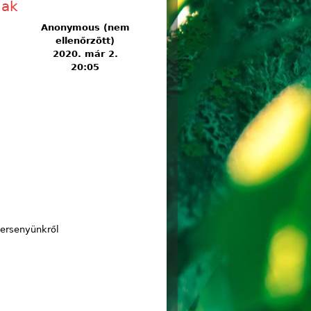
nak
Anonymous (nem
ellenőrzött)
2020. már 2.
20:05
versenyünkről
k tartalommal kapcsolatosan