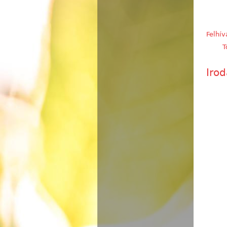
Felhí
T
Iro