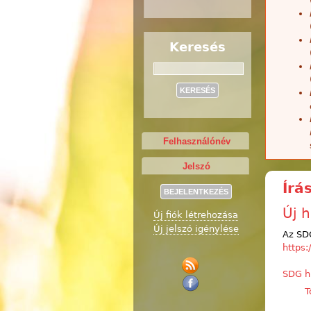
Keresés
Keresés
Írá
Új 
Új fiók létrehozása
Új jelszó igénylése
Az SDG
https:
SDG h
T