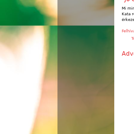
Mi min
Kata r
érkeze
Felhí
T
Adv