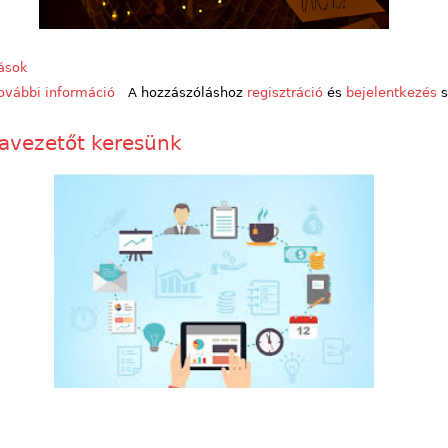
vások
ovábbi információ
Adventi gondolatok szürkületben tartalommal kap
A hozzászóláshoz
regisztráció
és
bejelentkezés
s
davezetőt keresünk