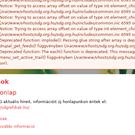
(
/var/www/vhosts/sdg.org.hu/sdg.org.hu/includes/common.inc
6595
so
Notice
: Trying to access array offset on value of type int
element_chil
(
/var/www/vhosts/sdg.org.hu/sdg.org.hu/includes/common.inc
6595
so
Notice
: Trying to access array offset on value of type int
element_chil
(
/var/www/vhosts/sdg.org.hu/sdg.org.hu/includes/common.inc
6595
so
Notice
: Trying to access array offset on value of type int
element_chil
(
/var/www/vhosts/sdg.org.hu/sdg.org.hu/includes/common.inc
6595
so
Deprecated function
: implode(): Passing glue string after array is 
drupal_get_feeds()
függvényben (
/var/www/vhosts/sdg.org.hu/sdg.or
Deprecated function
: The each() function is deprecated. This message
menu_set_active_trail()
függvényben (
/var/www/vhosts/sdg.org.hu/sd
sor).
sok
honlap
 aktuális híreit, információit új honlapunkon éritek el:
//sdgrefdiak.hu/
írek
ovábbi információ
Új honlap tartalommal kapcsolatosan