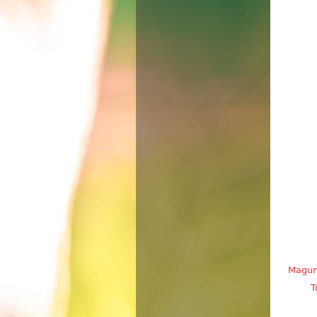
Magun
T