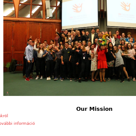
Our Mission
król
ovábbi információ
About our community tartalommal kapcsolatosan