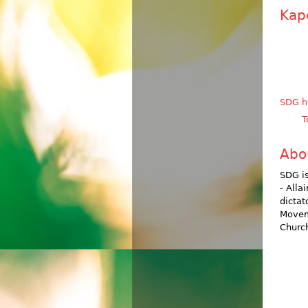
Kap
SDG h
T
Abo
SDG is
- Alla
dictat
Movem
Church