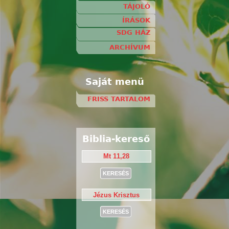
TÁJOLÓ
ÍRÁSOK
SDG HÁZ
ARCHÍVUM
Saját menü
FRISS TARTALOM
Biblia-kereső