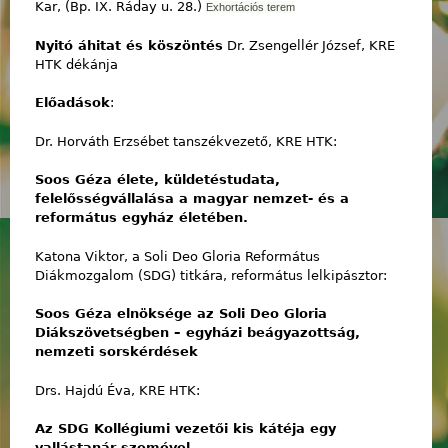
Kar, (Bp. IX. Ráday u. 28.)
Exhortációs terem
Nyitó áhitat és köszöntés
Dr. Zsengellér József, KRE
HTK dékánja
Előadások
:
Dr. Horváth Erzsébet tanszékvezető, KRE HTK:
Soos Géza élete, küldetéstudata,
felelősségvállalása a magyar nemzet- és a
református egyház életében.
Katona Viktor, a Soli Deo Gloria Református
Diákmozgalom (SDG) titkára, református lelkipásztor:
Soos Géza elnöksége az Soli Deo Gloria
Diákszövetségben – egyházi beágyazottság,
nemzeti sorskérdések
Drs. Hajdú Éva, KRE HTK:
Az SDG Kollégiumi vezetői kis kátéja egy
vallástanár szemével.