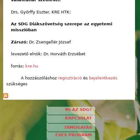
Drs. Győrffy Eszter, KRE HTK:
Az SDG Diákszövetség szerepe az egyetemi
misszióban
Zárszó:
Dr. Zsengellér József
levezető elnök: Dr. Horváth Erzsébet
forrás:
kre.hu
A hozzászóláshoz
regisztráció
és
bejelentkezés
szükséges
MI AZ SDG?
KAPCSOLAT
TÁMOGATÁS
ÉVES PROGRAM