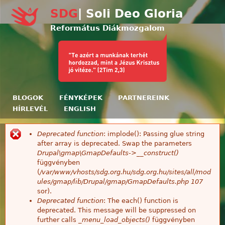
Ugrás a tartalomra
SDG
| Soli Deo Gloria
Református Diákmozgalom
BLOGOK
FÉNYKÉPEK
PARTNEREINK
HÍRLEVÉL
ENGLISH
Deprecated function
: implode(): Passing glue string
Hibaüzenet
after array is deprecated. Swap the parameters
Drupal\gmap\GmapDefaults->__construct()
függvényben
(
/var/www/vhosts/sdg.org.hu/sdg.org.hu/sites/all/mod
ules/gmap/lib/Drupal/gmap/GmapDefaults.php
107
sor).
Deprecated function
: The each() function is
deprecated. This message will be suppressed on
further calls
_menu_load_objects()
függvényben