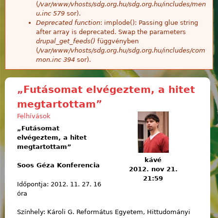
(
/var/www/vhosts/sdg.org.hu/sdg.org.hu/includes/men
u.inc
579
sor).
Deprecated function
: implode(): Passing glue string
after array is deprecated. Swap the parameters
drupal_get_feeds()
függvényben
(
/var/www/vhosts/sdg.org.hu/sdg.org.hu/includes/com
mon.inc
394
sor).
„Futásomat elvégeztem, a hitet
megtartottam”
Felhívások
„Futásomat
elvégeztem, a hitet
megtartottam”
kávé
Soos Géza Konferencia
2012. nov 21.
21:59
Időpontja: 2012. 11. 27. 16
óra
Színhely: Károli G. Református Egyetem, Hittudományi