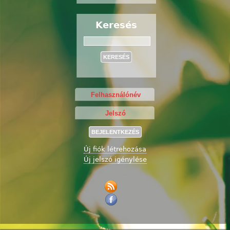
Keresés
Keresés
Új fiók létrehozása
Új jelszó igénylése