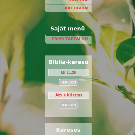
ARCHÍVUM
Saját menü
FRISS TARTALOM
Biblia-kereső
Keresés