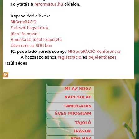
Folytatás a
reformatus.hu
oldalon.
Kapcsolódó cikkek:
MIGeneRÁCIÓ
S
zárszói hagyatékok
Jönni és menni
Amerika és töltött káposzta
Útkeresés az SDG-ben
Kapcsolódó rendezvény:
MIGeneRÁCIÓ Konferencia
A hozzászóláshoz
regisztráció
és
bejelentkezés
szükséges
MI AZ SDG?
KAPCSOLAT
TÁMOGATÁS
ÉVES PROGRAM
TÁJOLÓ
ÍRÁSOK
SDG HÁZ