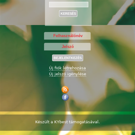
Keresés
Új fiók létrehozása
Új jelszó igénylése
Készült a
KYbest
támogatásával.