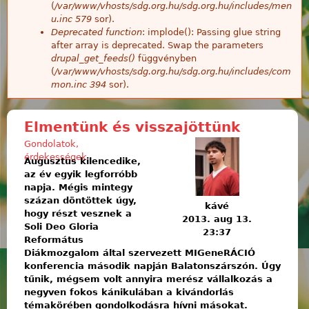
(
/var/www/vhosts/sdg.org.hu/sdg.org.hu/includes/men
u.inc
579
sor).
Deprecated function
: implode(): Passing glue string
after array is deprecated. Swap the parameters
drupal_get_feeds()
függvényben
(
/var/www/vhosts/sdg.org.hu/sdg.org.hu/includes/com
mon.inc
394
sor).
Elmentünk és visszajöttünk
Gondolatok,
érdekességek
Augusztus kilencedike,
az év egyik legforróbb
napja. Mégis mintegy
százan döntöttek úgy,
kávé
hogy részt vesznek a
2013. aug 13.
Soli Deo Gloria
23:37
Református
Diákmozgalom által szervezett MIGeneRÁCIÓ
konferencia második napján Balatonszárszón. Úgy
tűnik, mégsem volt annyira merész vállalkozás a
negyven fokos kánikulában a kivándorlás
témakörében gondolkodásra hívni másokat.