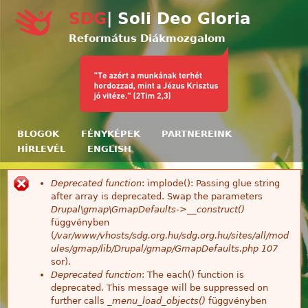
Ugrás a tartalomra
SDG
| Soli Deo Gloria
Református Diákmozgalom
BLOGOK
FÉNYKÉPEK
PARTNEREINK
HÍRLEVÉL
ENGLISH
Deprecated function
: implode(): Passing glue string
Hibaüzenet
after array is deprecated. Swap the parameters
Drupal\gmap\GmapDefaults->__construct()
függvényben
(
/var/www/vhosts/sdg.org.hu/sdg.org.hu/sites/all/mod
ules/gmap/lib/Drupal/gmap/GmapDefaults.php
107
sor).
Deprecated function
: The each() function is
deprecated. This message will be suppressed on
further calls
_menu_load_objects()
függvényben