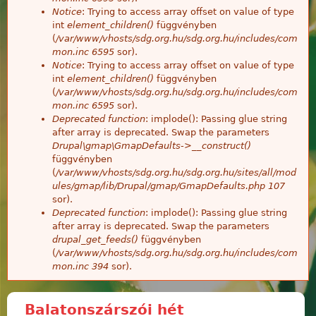
Notice
: Trying to access array offset on value of type
int
element_children()
függvényben
(
/var/www/vhosts/sdg.org.hu/sdg.org.hu/includes/com
mon.inc
6595
sor).
Notice
: Trying to access array offset on value of type
int
element_children()
függvényben
(
/var/www/vhosts/sdg.org.hu/sdg.org.hu/includes/com
mon.inc
6595
sor).
Deprecated function
: implode(): Passing glue string
after array is deprecated. Swap the parameters
Drupal\gmap\GmapDefaults->__construct()
függvényben
(
/var/www/vhosts/sdg.org.hu/sdg.org.hu/sites/all/mod
ules/gmap/lib/Drupal/gmap/GmapDefaults.php
107
sor).
Deprecated function
: implode(): Passing glue string
after array is deprecated. Swap the parameters
drupal_get_feeds()
függvényben
(
/var/www/vhosts/sdg.org.hu/sdg.org.hu/includes/com
mon.inc
394
sor).
Balatonszárszói hét