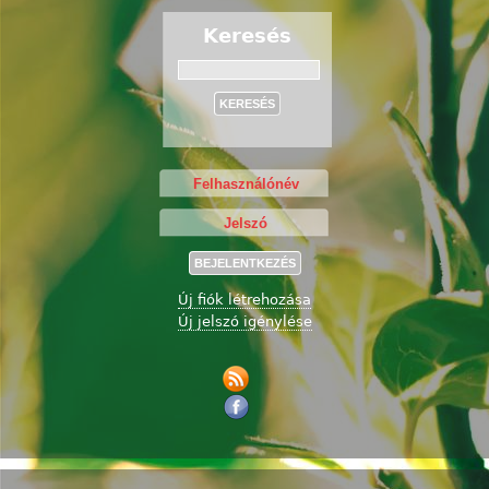
Keresés
Keresés
Új fiók létrehozása
Új jelszó igénylése