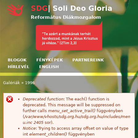
Ugrás a tartalomra
SDG
| Soli Deo Gloria
Református Diákmozgalom
BLOGOK
FÉNYKÉPEK
PARTNEREINK
HÍRLEVÉL
ENGLISH
Galériák
»
1996
Jelenlegi hely
Deprecated function
: The each() function is
Hibaüzenet
deprecated. This message will be suppressed on
further calls
menu_set_active_trail()
függvényben
(
/var/www/vhosts/sdg.org.hu/sdg.org.hu/includes/men
u.inc
2405
sor).
Notice
: Trying to access array offset on value of type
int
element_children()
függvényben