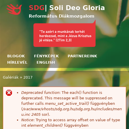
Ugrás a tartalomra
SDG
| Soli Deo Gloria
Református Diákmozgalom
BLOGOK
FÉNYKÉPEK
PARTNEREINK
HÍRLEVÉL
ENGLISH
Galériák
»
2017
Jelenlegi hely
Deprecated function
: The each() function is
Hibaüzenet
deprecated. This message will be suppressed on
further calls
menu_set_active_trail()
függvényben
(
/var/www/vhosts/sdg.org.hu/sdg.org.hu/includes/men
u.inc
2405
sor).
Notice
: Trying to access array offset on value of type
int
element_children()
függvényben