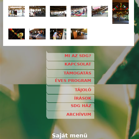
MI AZ SDG?
KAPCSOLAT
TÁMOGATÁS
ÉVES PROGRAM
TÁJOLÓ
ÍRÁSOK
SDG HÁZ
ARCHÍVUM
Saját menü