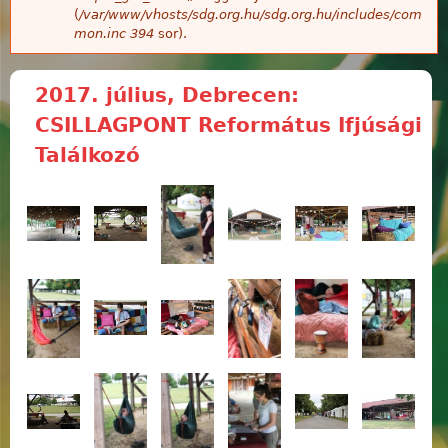
(
/var/www/vhosts/sdg.org.hu/sdg.org.hu/includes/com
mon.inc
394
sor).
2017. július, Debrecen:
CSILLAGPONT Református Ifjúsági
Találkozó