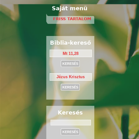
Saját menü
FRISS TARTALOM
Biblia-kereső
Keresés
Keresés