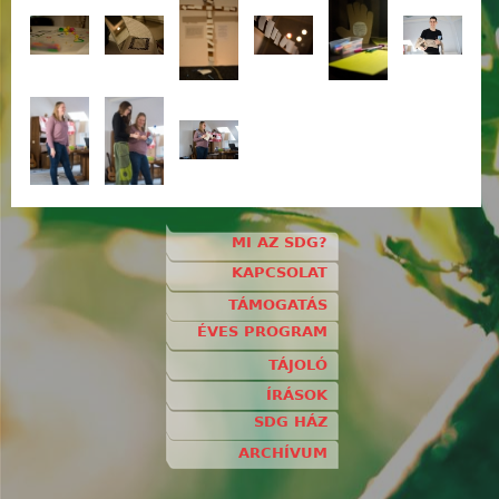
MI AZ SDG?
KAPCSOLAT
TÁMOGATÁS
ÉVES PROGRAM
TÁJOLÓ
ÍRÁSOK
SDG HÁZ
ARCHÍVUM