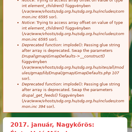
Notice
: Trying to access array offset on value of type
int
element_children()
függvényben
(
/var/www/vhosts/sdg.org.hu/sdg.org.hu/includes/com
mon.inc
6595
sor).
Notice
: Trying to access array offset on value of type
int
element_children()
függvényben
(
/var/www/vhosts/sdg.org.hu/sdg.org.hu/includes/com
mon.inc
6595
sor).
Deprecated function
: implode(): Passing glue string
after array is deprecated. Swap the parameters
Drupal\gmap\GmapDefaults->__construct()
függvényben
(
/var/www/vhosts/sdg.org.hu/sdg.org.hu/sites/all/mod
ules/gmap/lib/Drupal/gmap/GmapDefaults.php
107
sor).
Deprecated function
: implode(): Passing glue string
after array is deprecated. Swap the parameters
drupal_get_feeds()
függvényben
(
/var/www/vhosts/sdg.org.hu/sdg.org.hu/includes/com
mon.inc
394
sor).
2017. január, Nagykőrös: