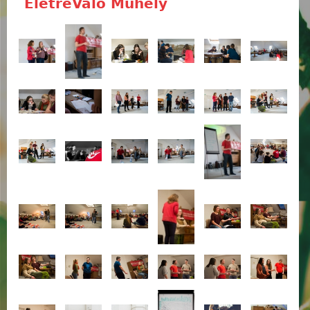
ÉletreValó Műhely