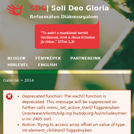
Ugrás a tartalomra
SDG
| Soli Deo Gloria
Református Diákmozgalom
BLOGOK
FÉNYKÉPEK
PARTNEREINK
HÍRLEVÉL
ENGLISH
Galériák
»
2014
Jelenlegi hely
Deprecated function
: The each() function is
Hibaüzenet
deprecated. This message will be suppressed on
further calls
menu_set_active_trail()
függvényben
(
/var/www/vhosts/sdg.org.hu/sdg.org.hu/includes/men
u.inc
2405
sor).
Notice
: Trying to access array offset on value of type
int
element_children()
függvényben