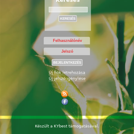
Keresés
Új fiók létrehozása
Új jelszó igénylése
Készült a
KYbest
támogatásával.