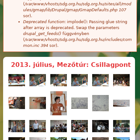
(
/var/www/vhosts/sdg.org.hu/sdg.org.hu/sites/all/mod
ules/gmap/lib/Drupal/gmap/GmapDefaults.php
107
sor).
Deprecated function
: implode(): Passing glue string
after array is deprecated. Swap the parameters
drupal_get_feeds()
függvényben
(
/var/www/vhosts/sdg.org.hu/sdg.org.hu/includes/com
mon.inc
394
sor).
2013. július, Mezőtúr: Csillagpont