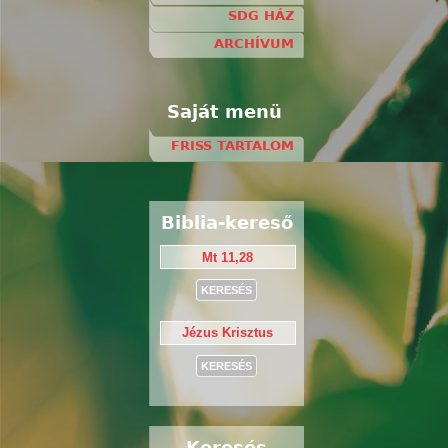
SDG HÁZ
ARCHÍVUM
Saját menü
FRISS TARTALOM
Biblia-kereső
Keresés