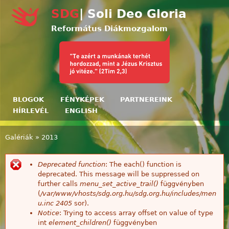
Ugrás a tartalomra
SDG
| Soli Deo Gloria
Református Diákmozgalom
BLOGOK
FÉNYKÉPEK
PARTNEREINK
HÍRLEVÉL
ENGLISH
Galériák
»
2013
Jelenlegi hely
Deprecated function
: The each() function is
Hibaüzenet
deprecated. This message will be suppressed on
further calls
menu_set_active_trail()
függvényben
(
/var/www/vhosts/sdg.org.hu/sdg.org.hu/includes/men
u.inc
2405
sor).
Notice
: Trying to access array offset on value of type
int
element_children()
függvényben