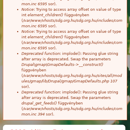
mon.inc
6595
sor).
Notice
: Trying to access array offset on value of type
int
element_children()
függvényben
(
/var/www/vhosts/sdg.org.hu/sdg.org.hu/includes/com
mon.inc
6595
sor).
Notice
: Trying to access array offset on value of type
int
element_children()
függvényben
(
/var/www/vhosts/sdg.org.hu/sdg.org.hu/includes/com
mon.inc
6595
sor).
Deprecated function
: implode(): Passing glue string
after array is deprecated. Swap the parameters
Drupal\gmap\GmapDefaults->__construct()
függvényben
(
/var/www/vhosts/sdg.org.hu/sdg.org.hu/sites/all/mod
ules/gmap/lib/Drupal/gmap/GmapDefaults.php
107
sor).
Deprecated function
: implode(): Passing glue string
after array is deprecated. Swap the parameters
drupal_get_feeds()
függvényben
(
/var/www/vhosts/sdg.org.hu/sdg.org.hu/includes/com
mon.inc
394
sor).