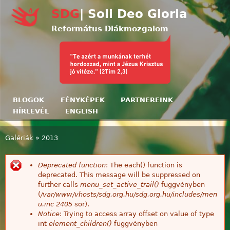
Ugrás a tartalomra
SDG
| Soli Deo Gloria
Református Diákmozgalom
BLOGOK
FÉNYKÉPEK
PARTNEREINK
HÍRLEVÉL
ENGLISH
Galériák
»
2013
Jelenlegi hely
Deprecated function
: The each() function is
Hibaüzenet
deprecated. This message will be suppressed on
further calls
menu_set_active_trail()
függvényben
(
/var/www/vhosts/sdg.org.hu/sdg.org.hu/includes/men
u.inc
2405
sor).
Notice
: Trying to access array offset on value of type
int
element_children()
függvényben