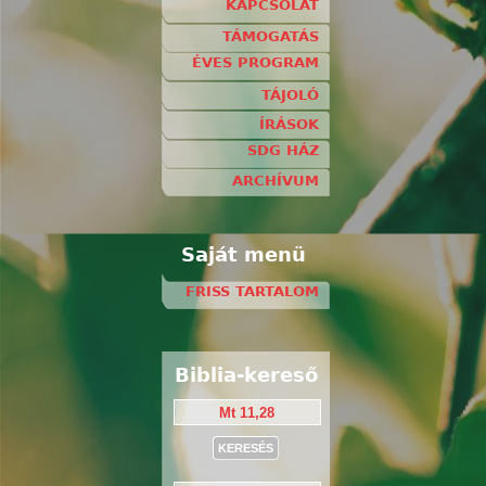
KAPCSOLAT
TÁMOGATÁS
ÉVES PROGRAM
TÁJOLÓ
ÍRÁSOK
SDG HÁZ
ARCHÍVUM
Saját menü
FRISS TARTALOM
Biblia-kereső