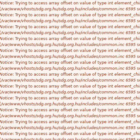
Notice
: Trying to access array offset on value of type int
element_chil
(
/var/www/vhosts/sdg.org.hu/sdg.org.hu/includes/common.inc
6595
so
Notice
: Trying to access array offset on value of type int
element_chil
(
/var/www/vhosts/sdg.org.hu/sdg.org.hu/includes/common.inc
6595
so
Notice
: Trying to access array offset on value of type int
element_chil
(
/var/www/vhosts/sdg.org.hu/sdg.org.hu/includes/common.inc
6595
so
Notice
: Trying to access array offset on value of type int
element_chil
(
/var/www/vhosts/sdg.org.hu/sdg.org.hu/includes/common.inc
6595
so
Notice
: Trying to access array offset on value of type int
element_chil
(
/var/www/vhosts/sdg.org.hu/sdg.org.hu/includes/common.inc
6595
so
Notice
: Trying to access array offset on value of type int
element_chil
(
/var/www/vhosts/sdg.org.hu/sdg.org.hu/includes/common.inc
6595
so
Notice
: Trying to access array offset on value of type int
element_chil
(
/var/www/vhosts/sdg.org.hu/sdg.org.hu/includes/common.inc
6595
so
Notice
: Trying to access array offset on value of type int
element_chil
(
/var/www/vhosts/sdg.org.hu/sdg.org.hu/includes/common.inc
6595
so
Notice
: Trying to access array offset on value of type int
element_chil
(
/var/www/vhosts/sdg.org.hu/sdg.org.hu/includes/common.inc
6595
so
Notice
: Trying to access array offset on value of type int
element_chil
(
/var/www/vhosts/sdg.org.hu/sdg.org.hu/includes/common.inc
6595
so
Notice
: Trying to access array offset on value of type int
element_chil
(
/var/www/vhosts/sdg.org.hu/sdg.org.hu/includes/common.inc
6595
so
Notice
: Trying to access array offset on value of type int
element_chil
(
/var/www/vhosts/sdg.org.hu/sdg.org.hu/includes/common.inc
6595
so