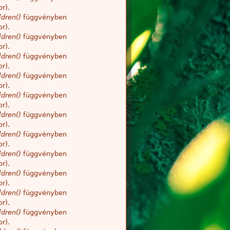
r).
dren()
függvényben
r).
dren()
függvényben
r).
dren()
függvényben
r).
dren()
függvényben
r).
dren()
függvényben
r).
dren()
függvényben
r).
dren()
függvényben
r).
dren()
függvényben
r).
dren()
függvényben
r).
dren()
függvényben
r).
dren()
függvényben
r).