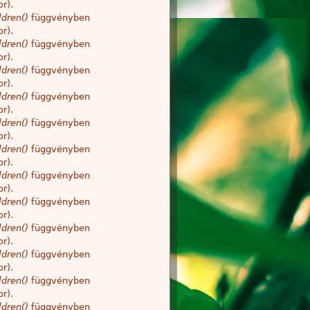
r).
dren()
függvényben
r).
dren()
függvényben
r).
dren()
függvényben
r).
dren()
függvényben
r).
dren()
függvényben
r).
dren()
függvényben
r).
dren()
függvényben
r).
dren()
függvényben
r).
dren()
függvényben
r).
dren()
függvényben
r).
dren()
függvényben
r).
dren()
függvényben