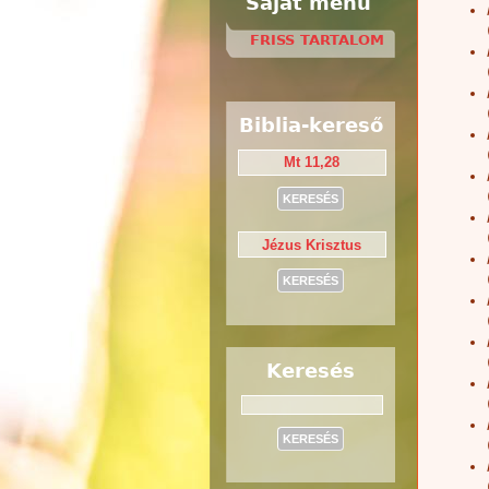
Saját menü
FRISS TARTALOM
Biblia-kereső
Keresés
Keresés