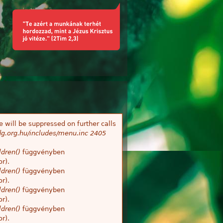
 will be suppressed on further calls
g.org.hu/includes/menu.inc
2405
dren()
függvényben
r).
dren()
függvényben
r).
dren()
függvényben
r).
dren()
függvényben
r).