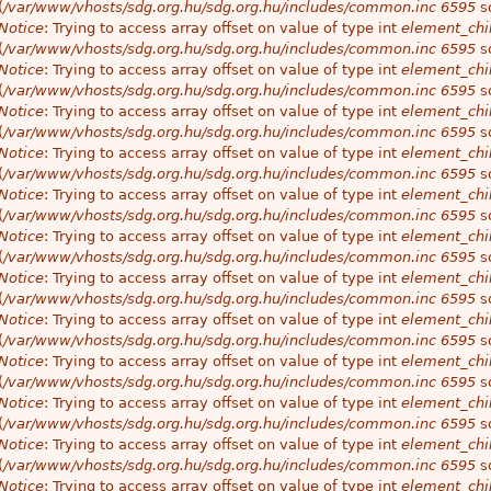
(
/var/www/vhosts/sdg.org.hu/sdg.org.hu/includes/common.inc
6595
so
Notice
: Trying to access array offset on value of type int
element_chil
(
/var/www/vhosts/sdg.org.hu/sdg.org.hu/includes/common.inc
6595
so
Notice
: Trying to access array offset on value of type int
element_chil
(
/var/www/vhosts/sdg.org.hu/sdg.org.hu/includes/common.inc
6595
so
Notice
: Trying to access array offset on value of type int
element_chil
(
/var/www/vhosts/sdg.org.hu/sdg.org.hu/includes/common.inc
6595
so
Notice
: Trying to access array offset on value of type int
element_chil
(
/var/www/vhosts/sdg.org.hu/sdg.org.hu/includes/common.inc
6595
so
Notice
: Trying to access array offset on value of type int
element_chil
(
/var/www/vhosts/sdg.org.hu/sdg.org.hu/includes/common.inc
6595
so
Notice
: Trying to access array offset on value of type int
element_chil
(
/var/www/vhosts/sdg.org.hu/sdg.org.hu/includes/common.inc
6595
so
Notice
: Trying to access array offset on value of type int
element_chil
(
/var/www/vhosts/sdg.org.hu/sdg.org.hu/includes/common.inc
6595
so
Notice
: Trying to access array offset on value of type int
element_chil
(
/var/www/vhosts/sdg.org.hu/sdg.org.hu/includes/common.inc
6595
so
Notice
: Trying to access array offset on value of type int
element_chil
(
/var/www/vhosts/sdg.org.hu/sdg.org.hu/includes/common.inc
6595
so
Notice
: Trying to access array offset on value of type int
element_chil
(
/var/www/vhosts/sdg.org.hu/sdg.org.hu/includes/common.inc
6595
so
Notice
: Trying to access array offset on value of type int
element_chil
(
/var/www/vhosts/sdg.org.hu/sdg.org.hu/includes/common.inc
6595
so
Notice
: Trying to access array offset on value of type int
element_chil