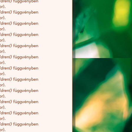
dren()
függvényben
r).
dren()
függvényben
r).
dren()
függvényben
r).
dren()
függvényben
r).
dren()
függvényben
r).
dren()
függvényben
r).
dren()
függvényben
r).
dren()
függvényben
r).
dren()
függvényben
r).
dren()
függvényben
r).
dren()
függvényben
r).
dren()
függvényben
r).