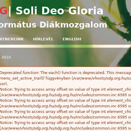
Ugrás a tartalomra
G
| Soli Deo Gloria
ormátus Diákmozgalom
RTNEREINK
HÍRLEVÉL
ENGLISH
»
2010
egi hely
Deprecated function
: The each() function is deprecated. This message
ibaüzenet
menu_set_active_trail()
függvényben (
/var/www/vhosts/sdg.org.hu/sd
sor).
Notice
: Trying to access array offset on value of type int
element_chil
(
/var/www/vhosts/sdg.org.hu/sdg.org.hu/includes/common.inc
6595
so
Notice
: Trying to access array offset on value of type int
element_chil
(
/var/www/vhosts/sdg.org.hu/sdg.org.hu/includes/common.inc
6595
so
Notice
: Trying to access array offset on value of type int
element_chil
(
/var/www/vhosts/sdg.org.hu/sdg.org.hu/includes/common.inc
6595
so
Notice
: Trying to access array offset on value of type int
element_chil
(
/var/www/vhosts/sdg.org.hu/sdg.org.hu/includes/common.inc
6595
so