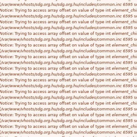
(
/var/www/vhosts/sdg.org.hu/sdg.org.hu/includes/common.inc
6595
so
Notice
: Trying to access array offset on value of type int
element_chil
(
/var/www/vhosts/sdg.org.hu/sdg.org.hu/includes/common.inc
6595
so
Notice
: Trying to access array offset on value of type int
element_chil
(
/var/www/vhosts/sdg.org.hu/sdg.org.hu/includes/common.inc
6595
so
Notice
: Trying to access array offset on value of type int
element_chil
(
/var/www/vhosts/sdg.org.hu/sdg.org.hu/includes/common.inc
6595
so
Notice
: Trying to access array offset on value of type int
element_chil
(
/var/www/vhosts/sdg.org.hu/sdg.org.hu/includes/common.inc
6595
so
Notice
: Trying to access array offset on value of type int
element_chil
(
/var/www/vhosts/sdg.org.hu/sdg.org.hu/includes/common.inc
6595
so
Notice
: Trying to access array offset on value of type int
element_chil
(
/var/www/vhosts/sdg.org.hu/sdg.org.hu/includes/common.inc
6595
so
Notice
: Trying to access array offset on value of type int
element_chil
(
/var/www/vhosts/sdg.org.hu/sdg.org.hu/includes/common.inc
6595
so
Notice
: Trying to access array offset on value of type int
element_chil
(
/var/www/vhosts/sdg.org.hu/sdg.org.hu/includes/common.inc
6595
so
Notice
: Trying to access array offset on value of type int
element_chil
(
/var/www/vhosts/sdg.org.hu/sdg.org.hu/includes/common.inc
6595
so
Notice
: Trying to access array offset on value of type int
element_chil
(
/var/www/vhosts/sdg.org.hu/sdg.org.hu/includes/common.inc
6595
so
Notice
: Trying to access array offset on value of type int
element_chil
(
/var/www/vhosts/sdg.org.hu/sdg.org.hu/includes/common.inc
6595
so