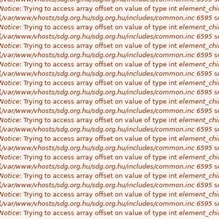
Notice
: Trying to access array offset on value of type int
element_chil
(
/var/www/vhosts/sdg.org.hu/sdg.org.hu/includes/common.inc
6595
so
Notice
: Trying to access array offset on value of type int
element_chil
(
/var/www/vhosts/sdg.org.hu/sdg.org.hu/includes/common.inc
6595
so
Notice
: Trying to access array offset on value of type int
element_chil
(
/var/www/vhosts/sdg.org.hu/sdg.org.hu/includes/common.inc
6595
so
Notice
: Trying to access array offset on value of type int
element_chil
(
/var/www/vhosts/sdg.org.hu/sdg.org.hu/includes/common.inc
6595
so
Notice
: Trying to access array offset on value of type int
element_chil
(
/var/www/vhosts/sdg.org.hu/sdg.org.hu/includes/common.inc
6595
so
Notice
: Trying to access array offset on value of type int
element_chil
(
/var/www/vhosts/sdg.org.hu/sdg.org.hu/includes/common.inc
6595
so
Notice
: Trying to access array offset on value of type int
element_chil
(
/var/www/vhosts/sdg.org.hu/sdg.org.hu/includes/common.inc
6595
so
Notice
: Trying to access array offset on value of type int
element_chil
(
/var/www/vhosts/sdg.org.hu/sdg.org.hu/includes/common.inc
6595
so
Notice
: Trying to access array offset on value of type int
element_chil
(
/var/www/vhosts/sdg.org.hu/sdg.org.hu/includes/common.inc
6595
so
Notice
: Trying to access array offset on value of type int
element_chil
(
/var/www/vhosts/sdg.org.hu/sdg.org.hu/includes/common.inc
6595
so
Notice
: Trying to access array offset on value of type int
element_chil
(
/var/www/vhosts/sdg.org.hu/sdg.org.hu/includes/common.inc
6595
so
Notice
: Trying to access array offset on value of type int
element_chil