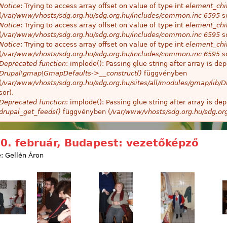
Notice
: Trying to access array offset on value of type int
element_chil
(
/var/www/vhosts/sdg.org.hu/sdg.org.hu/includes/common.inc
6595
so
Notice
: Trying to access array offset on value of type int
element_chil
(
/var/www/vhosts/sdg.org.hu/sdg.org.hu/includes/common.inc
6595
so
Notice
: Trying to access array offset on value of type int
element_chil
(
/var/www/vhosts/sdg.org.hu/sdg.org.hu/includes/common.inc
6595
so
Deprecated function
: implode(): Passing glue string after array is 
Drupal\gmap\GmapDefaults->__construct()
függvényben
(
/var/www/vhosts/sdg.org.hu/sdg.org.hu/sites/all/modules/gmap/lib
sor).
Deprecated function
: implode(): Passing glue string after array is 
drupal_get_feeds()
függvényben (
/var/www/vhosts/sdg.org.hu/sdg.or
0. február, Budapest: vezetőképző
: Gellén Áron