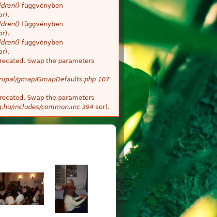
dren()
függvényben
r).
dren()
függvényben
r).
dren()
függvényben
r).
deprecated. Swap the parameters
/Drupal/gmap/GmapDefaults.php
107
deprecated. Swap the parameters
g.hu/includes/common.inc
394
sor).