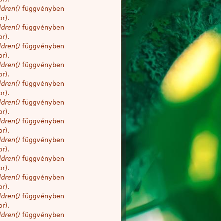
dren()
függvényben
r).
dren()
függvényben
r).
dren()
függvényben
r).
dren()
függvényben
r).
dren()
függvényben
r).
dren()
függvényben
r).
dren()
függvényben
r).
dren()
függvényben
r).
dren()
függvényben
r).
dren()
függvényben
r).
dren()
függvényben
r).
dren()
függvényben