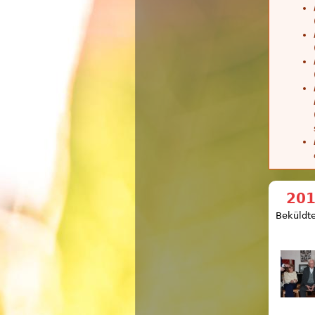
201
Beküldte