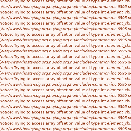
Notice
: Trying to access array offset on value of type int
element_chil
(
/var/www/vhosts/sdg.org.hu/sdg.org.hu/includes/common.inc
6595
so
Notice
: Trying to access array offset on value of type int
element_chil
(
/var/www/vhosts/sdg.org.hu/sdg.org.hu/includes/common.inc
6595
so
Notice
: Trying to access array offset on value of type int
element_chil
(
/var/www/vhosts/sdg.org.hu/sdg.org.hu/includes/common.inc
6595
so
Notice
: Trying to access array offset on value of type int
element_chil
(
/var/www/vhosts/sdg.org.hu/sdg.org.hu/includes/common.inc
6595
so
Notice
: Trying to access array offset on value of type int
element_chil
(
/var/www/vhosts/sdg.org.hu/sdg.org.hu/includes/common.inc
6595
so
Notice
: Trying to access array offset on value of type int
element_chil
(
/var/www/vhosts/sdg.org.hu/sdg.org.hu/includes/common.inc
6595
so
Notice
: Trying to access array offset on value of type int
element_chil
(
/var/www/vhosts/sdg.org.hu/sdg.org.hu/includes/common.inc
6595
so
Notice
: Trying to access array offset on value of type int
element_chil
(
/var/www/vhosts/sdg.org.hu/sdg.org.hu/includes/common.inc
6595
so
Notice
: Trying to access array offset on value of type int
element_chil
(
/var/www/vhosts/sdg.org.hu/sdg.org.hu/includes/common.inc
6595
so
Notice
: Trying to access array offset on value of type int
element_chil
(
/var/www/vhosts/sdg.org.hu/sdg.org.hu/includes/common.inc
6595
so
Notice
: Trying to access array offset on value of type int
element_chil
(
/var/www/vhosts/sdg.org.hu/sdg.org.hu/includes/common.inc
6595
so
Notice
: Trying to access array offset on value of type int
element_chil
(
/var/www/vhosts/sdg.org.hu/sdg.org.hu/includes/common.inc
6595
so