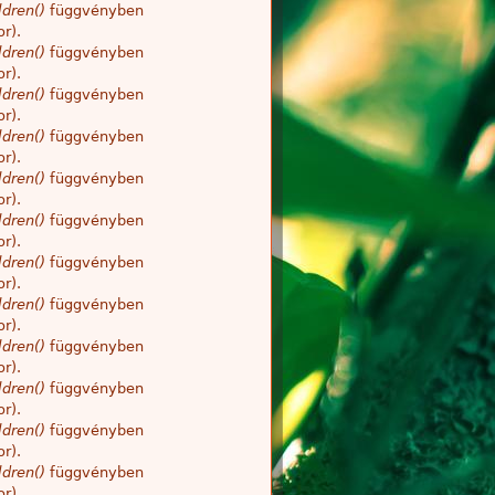
dren()
függvényben
r).
dren()
függvényben
r).
dren()
függvényben
r).
dren()
függvényben
r).
dren()
függvényben
r).
dren()
függvényben
r).
dren()
függvényben
r).
dren()
függvényben
r).
dren()
függvényben
r).
dren()
függvényben
r).
dren()
függvényben
r).
dren()
függvényben
r).