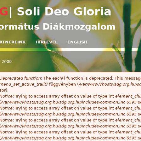
Ugrás a tartalomra
G
| Soli Deo Gloria
ormátus Diákmozgalom
RTNEREINK
HÍRLEVÉL
ENGLISH
»
2009
egi hely
Deprecated function
: The each() function is deprecated. This message
ibaüzenet
menu_set_active_trail()
függvényben (
/var/www/vhosts/sdg.org.hu/sd
sor).
Notice
: Trying to access array offset on value of type int
element_chil
(
/var/www/vhosts/sdg.org.hu/sdg.org.hu/includes/common.inc
6595
so
Notice
: Trying to access array offset on value of type int
element_chil
(
/var/www/vhosts/sdg.org.hu/sdg.org.hu/includes/common.inc
6595
so
Notice
: Trying to access array offset on value of type int
element_chil
(
/var/www/vhosts/sdg.org.hu/sdg.org.hu/includes/common.inc
6595
so
Notice
: Trying to access array offset on value of type int
element_chil
(
/var/www/vhosts/sdg.org.hu/sdg.org.hu/includes/common.inc
6595
so