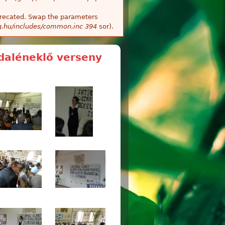
deprecated. Swap the parameters
g.hu/includes/common.inc
394
sor).
pdaléneklő verseny