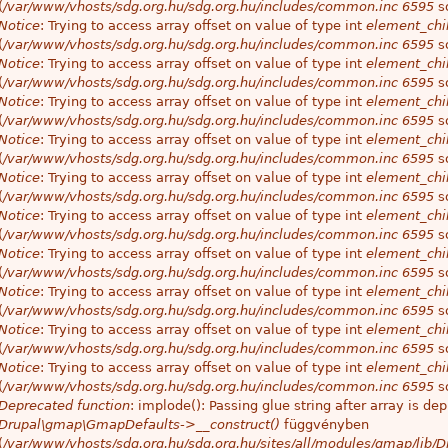
(
/var/www/vhosts/sdg.org.hu/sdg.org.hu/includes/common.inc
6595
so
Notice
: Trying to access array offset on value of type int
element_chil
(
/var/www/vhosts/sdg.org.hu/sdg.org.hu/includes/common.inc
6595
so
Notice
: Trying to access array offset on value of type int
element_chil
(
/var/www/vhosts/sdg.org.hu/sdg.org.hu/includes/common.inc
6595
so
Notice
: Trying to access array offset on value of type int
element_chil
(
/var/www/vhosts/sdg.org.hu/sdg.org.hu/includes/common.inc
6595
so
Notice
: Trying to access array offset on value of type int
element_chil
(
/var/www/vhosts/sdg.org.hu/sdg.org.hu/includes/common.inc
6595
so
Notice
: Trying to access array offset on value of type int
element_chil
(
/var/www/vhosts/sdg.org.hu/sdg.org.hu/includes/common.inc
6595
so
Notice
: Trying to access array offset on value of type int
element_chil
(
/var/www/vhosts/sdg.org.hu/sdg.org.hu/includes/common.inc
6595
so
Notice
: Trying to access array offset on value of type int
element_chil
(
/var/www/vhosts/sdg.org.hu/sdg.org.hu/includes/common.inc
6595
so
Notice
: Trying to access array offset on value of type int
element_chil
(
/var/www/vhosts/sdg.org.hu/sdg.org.hu/includes/common.inc
6595
so
Notice
: Trying to access array offset on value of type int
element_chil
(
/var/www/vhosts/sdg.org.hu/sdg.org.hu/includes/common.inc
6595
so
Notice
: Trying to access array offset on value of type int
element_chil
(
/var/www/vhosts/sdg.org.hu/sdg.org.hu/includes/common.inc
6595
so
Deprecated function
: implode(): Passing glue string after array is 
Drupal\gmap\GmapDefaults->__construct()
függvényben
(
/var/www/vhosts/sdg.org.hu/sdg.org.hu/sites/all/modules/gmap/lib