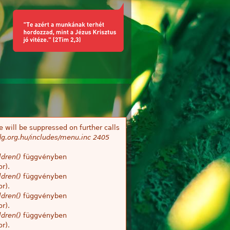
 will be suppressed on further calls
g.org.hu/includes/menu.inc
2405
dren()
függvényben
r).
dren()
függvényben
r).
dren()
függvényben
r).
dren()
függvényben
r).