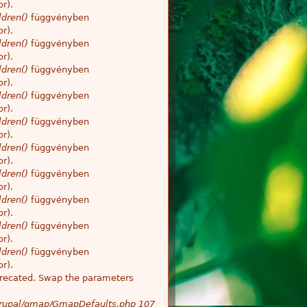
r).
dren()
függvényben
r).
dren()
függvényben
r).
dren()
függvényben
r).
dren()
függvényben
r).
dren()
függvényben
r).
dren()
függvényben
r).
dren()
függvényben
r).
dren()
függvényben
r).
dren()
függvényben
r).
dren()
függvényben
r).
deprecated. Swap the parameters
/Drupal/gmap/GmapDefaults.php
107