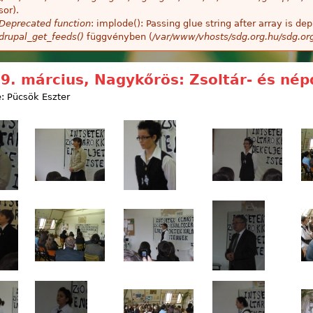
sor).
Deprecated function
: implode(): Passing glue string after array is 
drupal_get_feeds()
függvényben (
/var/www/vhosts/sdg.org.hu/sdg.or
9. március, Nagykőrös: Zsoltár- és né
: Pücsök Eszter