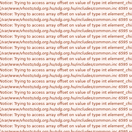
Notice
: Trying to access array offset on value of type int
element_chil
(
/var/www/vhosts/sdg.org.hu/sdg.org.hu/includes/common.inc
6595
so
Notice
: Trying to access array offset on value of type int
element_chil
(
/var/www/vhosts/sdg.org.hu/sdg.org.hu/includes/common.inc
6595
so
Notice
: Trying to access array offset on value of type int
element_chil
(
/var/www/vhosts/sdg.org.hu/sdg.org.hu/includes/common.inc
6595
so
Notice
: Trying to access array offset on value of type int
element_chil
(
/var/www/vhosts/sdg.org.hu/sdg.org.hu/includes/common.inc
6595
so
Notice
: Trying to access array offset on value of type int
element_chil
(
/var/www/vhosts/sdg.org.hu/sdg.org.hu/includes/common.inc
6595
so
Notice
: Trying to access array offset on value of type int
element_chil
(
/var/www/vhosts/sdg.org.hu/sdg.org.hu/includes/common.inc
6595
so
Notice
: Trying to access array offset on value of type int
element_chil
(
/var/www/vhosts/sdg.org.hu/sdg.org.hu/includes/common.inc
6595
so
Notice
: Trying to access array offset on value of type int
element_chil
(
/var/www/vhosts/sdg.org.hu/sdg.org.hu/includes/common.inc
6595
so
Notice
: Trying to access array offset on value of type int
element_chil
(
/var/www/vhosts/sdg.org.hu/sdg.org.hu/includes/common.inc
6595
so
Notice
: Trying to access array offset on value of type int
element_chil
(
/var/www/vhosts/sdg.org.hu/sdg.org.hu/includes/common.inc
6595
so
Notice
: Trying to access array offset on value of type int
element_chil
(
/var/www/vhosts/sdg.org.hu/sdg.org.hu/includes/common.inc
6595
so
Notice
: Trying to access array offset on value of type int
element_chil
(
/var/www/vhosts/sdg.org.hu/sdg.org.hu/includes/common.inc
6595
so