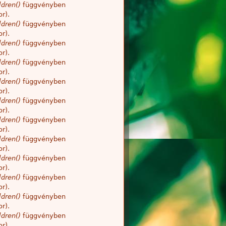
dren()
függvényben
r).
dren()
függvényben
r).
dren()
függvényben
r).
dren()
függvényben
r).
dren()
függvényben
r).
dren()
függvényben
r).
dren()
függvényben
r).
dren()
függvényben
r).
dren()
függvényben
r).
dren()
függvényben
r).
dren()
függvényben
r).
dren()
függvényben
r).