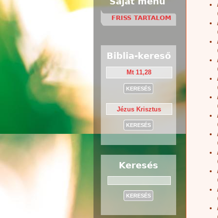
Saját menü
FRISS TARTALOM
Biblia-kereső
Keresés
Keresés