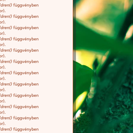
dren()
függvényben
r).
dren()
függvényben
r).
dren()
függvényben
r).
dren()
függvényben
r).
dren()
függvényben
r).
dren()
függvényben
r).
dren()
függvényben
r).
dren()
függvényben
r).
dren()
függvényben
r).
dren()
függvényben
r).
dren()
függvényben
r).
dren()
függvényben