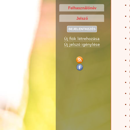
Új fiók létrehozása
Új jelszó igénylése