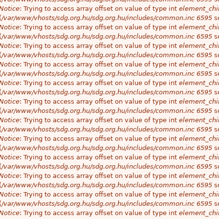
Notice
: Trying to access array offset on value of type int
element_chil
(
/var/www/vhosts/sdg.org.hu/sdg.org.hu/includes/common.inc
6595
so
Notice
: Trying to access array offset on value of type int
element_chil
(
/var/www/vhosts/sdg.org.hu/sdg.org.hu/includes/common.inc
6595
so
Notice
: Trying to access array offset on value of type int
element_chil
(
/var/www/vhosts/sdg.org.hu/sdg.org.hu/includes/common.inc
6595
so
Notice
: Trying to access array offset on value of type int
element_chil
(
/var/www/vhosts/sdg.org.hu/sdg.org.hu/includes/common.inc
6595
so
Notice
: Trying to access array offset on value of type int
element_chil
(
/var/www/vhosts/sdg.org.hu/sdg.org.hu/includes/common.inc
6595
so
Notice
: Trying to access array offset on value of type int
element_chil
(
/var/www/vhosts/sdg.org.hu/sdg.org.hu/includes/common.inc
6595
so
Notice
: Trying to access array offset on value of type int
element_chil
(
/var/www/vhosts/sdg.org.hu/sdg.org.hu/includes/common.inc
6595
so
Notice
: Trying to access array offset on value of type int
element_chil
(
/var/www/vhosts/sdg.org.hu/sdg.org.hu/includes/common.inc
6595
so
Notice
: Trying to access array offset on value of type int
element_chil
(
/var/www/vhosts/sdg.org.hu/sdg.org.hu/includes/common.inc
6595
so
Notice
: Trying to access array offset on value of type int
element_chil
(
/var/www/vhosts/sdg.org.hu/sdg.org.hu/includes/common.inc
6595
so
Notice
: Trying to access array offset on value of type int
element_chil
(
/var/www/vhosts/sdg.org.hu/sdg.org.hu/includes/common.inc
6595
so
Notice
: Trying to access array offset on value of type int
element_chil