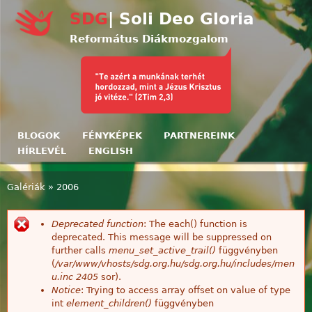
Ugrás a tartalomra
SDG
| Soli Deo Gloria
Református Diákmozgalom
BLOGOK
FÉNYKÉPEK
PARTNEREINK
HÍRLEVÉL
ENGLISH
Galériák
»
2006
Jelenlegi hely
Deprecated function
: The each() function is
Hibaüzenet
deprecated. This message will be suppressed on
further calls
menu_set_active_trail()
függvényben
(
/var/www/vhosts/sdg.org.hu/sdg.org.hu/includes/men
u.inc
2405
sor).
Notice
: Trying to access array offset on value of type
int
element_children()
függvényben