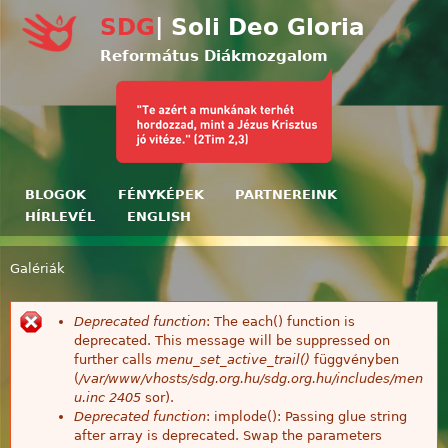
Ugrás a tartalomra
SDG
| Soli Deo Gloria
Református Diákmozgalom
BLOGOK
FÉNYKÉPEK
PARTNEREINK
HÍRLEVÉL
ENGLISH
Galériák
Jelenlegi hely
Deprecated function
: The each() function is
Hibaüzenet
deprecated. This message will be suppressed on
further calls
menu_set_active_trail()
függvényben
(
/var/www/vhosts/sdg.org.hu/sdg.org.hu/includes/men
u.inc
2405
sor).
Deprecated function
: implode(): Passing glue string
after array is deprecated. Swap the parameters