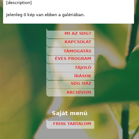
[description]
Jelenleg 0 kép van ebben a galériában.
MI AZ SDG?
KAPCSOLAT
TÁMOGATÁS
ÉVES PROGRAM
TÁJOLÓ
ÍRÁSOK
SDG HÁZ
ARCHÍVUM
Saját menü
FRISS TARTALOM