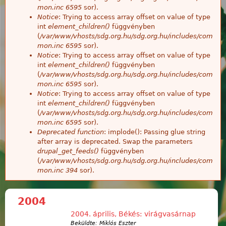
mon.inc
6595
sor).
Notice
: Trying to access array offset on value of type
int
element_children()
függvényben
(
/var/www/vhosts/sdg.org.hu/sdg.org.hu/includes/com
mon.inc
6595
sor).
Notice
: Trying to access array offset on value of type
int
element_children()
függvényben
(
/var/www/vhosts/sdg.org.hu/sdg.org.hu/includes/com
mon.inc
6595
sor).
Notice
: Trying to access array offset on value of type
int
element_children()
függvényben
(
/var/www/vhosts/sdg.org.hu/sdg.org.hu/includes/com
mon.inc
6595
sor).
Deprecated function
: implode(): Passing glue string
after array is deprecated. Swap the parameters
drupal_get_feeds()
függvényben
(
/var/www/vhosts/sdg.org.hu/sdg.org.hu/includes/com
mon.inc
394
sor).
2004
2004. április, Békés: virágvasárnap
Beküldte: Miklós Eszter