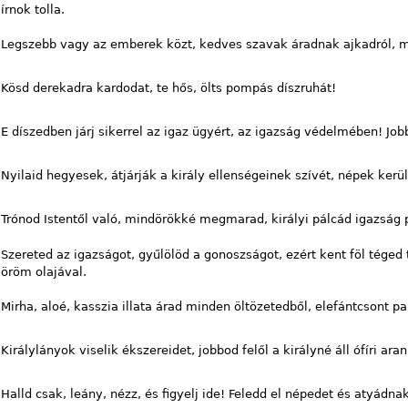
írnok tolla.
Legszebb vagy az emberek közt, kedves szavak áradnak ajkadról, me
Kösd derekadra kardodat, te hős, ölts pompás díszruhát!
E díszedben járj sikerrel az igaz ügyért, az igazság védelmében! Jo
Nyilaid hegyesek, átjárják a király ellenségeinek szívét, népek ker
Trónod Istentől való, mindörökké megmarad, királyi pálcád igazság 
Szereted az igazságot, gyűlölöd a gonoszságot, ezért kent föl téged t
öröm olajával.
Mirha, aloé, kasszia illata árad minden öltözetedből, elefántcsont p
Királylányok viselik ékszereidet, jobbod felől a királyné áll ófíri ara
Halld csak, leány, nézz, és figyelj ide! Feledd el népedet és atyádna