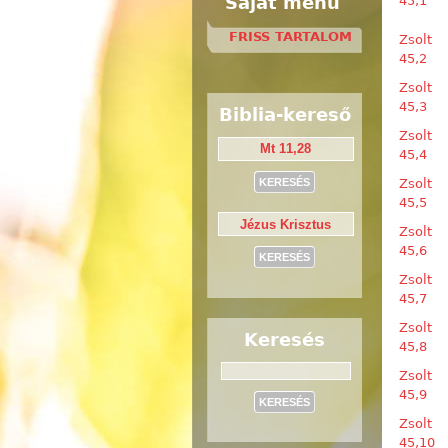
Saját menü
45,1
FRISS TARTALOM
Zsolt
45,2
Zsolt
45,3
Biblia-kereső
Zsolt
45,4
Zsolt
45,5
Zsolt
45,6
Zsolt
45,7
Zsolt
Keresés
45,8
Keresés
Zsolt
45,9
Zsolt
45,10