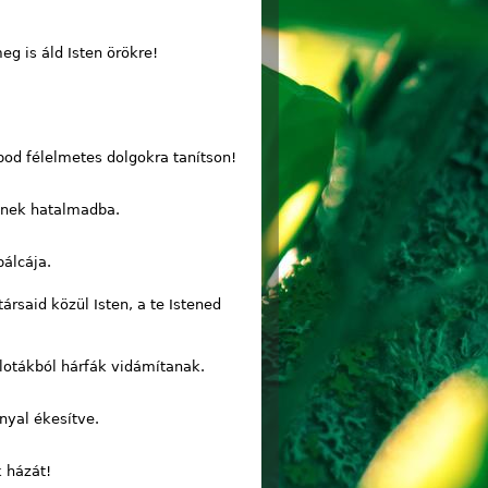
g is áld Isten örökre!
bbod félelmetes dolgokra tanítson!
ülnek hatalmadba.
pálcája.
ársaid közül Isten, a te Istened
alotákból hárfák vidámítanak.
nnyal ékesítve.
k házát!