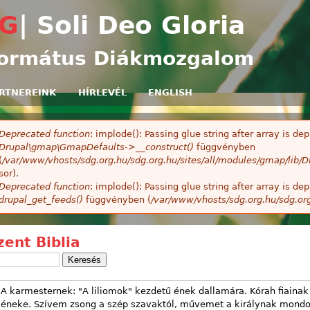
Ugrás a tartalomra
G
| Soli Deo Gloria
ormátus Diákmozgalom
RTNEREINK
HÍRLEVÉL
ENGLISH
Deprecated function
: implode(): Passing glue string after array is 
ibaüzenet
Drupal\gmap\GmapDefaults->__construct()
függvényben
(
/var/www/vhosts/sdg.org.hu/sdg.org.hu/sites/all/modules/gmap/lib
sor).
Deprecated function
: implode(): Passing glue string after array is 
drupal_get_feeds()
függvényben (
/var/www/vhosts/sdg.org.hu/sdg.or
zent Biblia
A karmesternek: "A liliomok" kezdetű ének dallamára. Kórah fiainak
éneke. Szívem zsong a szép szavaktól, művemet a királynak mondo