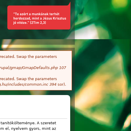
deprecated. Swap the parameters
/Drupal/gmap/GmapDefaults.php
107
deprecated. Swap the parameters
g.hu/includes/common.inc
394
sor).
 tanítókölteménye. A szeretet
m el, nyelvem gyors, mint az