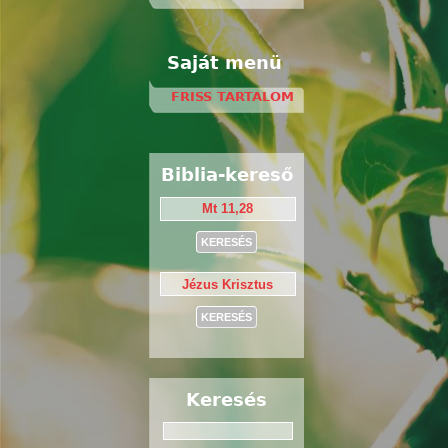
Saját menü
FRISS TARTALOM
Biblia-kereső
Keresés
Keresés