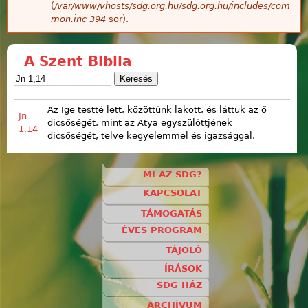
(
/var/www/vhosts/sdg.org.hu/sdg.org.hu/includes/com
mon.inc
394
sor).
A Szent Biblia
Az Ige testté lett, közöttünk lakott, és láttuk az ő
Jn
dicsőségét, mint az Atya egyszülöttjének
1,14
dicsőségét, telve kegyelemmel és igazsággal.
MI AZ SDG?
KAPCSOLAT
TÁMOGATÁS
ÉVES PROGRAM
TÁJOLÓ
ÍRÁSOK
SDG HÁZ
ARCHÍVUM