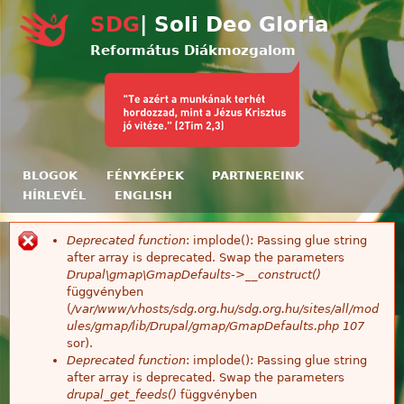
Ugrás a tartalomra
SDG
| Soli Deo Gloria
Református Diákmozgalom
BLOGOK
FÉNYKÉPEK
PARTNEREINK
HÍRLEVÉL
ENGLISH
Deprecated function
: implode(): Passing glue string
Hibaüzenet
after array is deprecated. Swap the parameters
Drupal\gmap\GmapDefaults->__construct()
függvényben
(
/var/www/vhosts/sdg.org.hu/sdg.org.hu/sites/all/mod
ules/gmap/lib/Drupal/gmap/GmapDefaults.php
107
sor).
Deprecated function
: implode(): Passing glue string
after array is deprecated. Swap the parameters
drupal_get_feeds()
függvényben