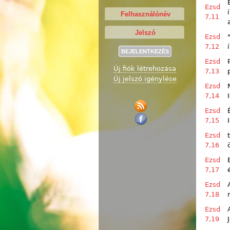
Ezsd
7,11
Ezsd
7,12
Ezsd
Új fiók létrehozása
7,13
Új jelszó igénylése
Ezsd
7,14
Ezsd
7,15
Ezsd
7,16
Ezsd
7,17
Ezsd
7,18
Ezsd
7,19