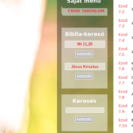
Saját menü
Ezsd
FRISS TARTALOM
7,2
Ezsd
7,3
Biblia-kereső
Ezsd
7,4
Ezsd
7,5
Ezsd
7,6
Ezsd
7,7
Ezsd
7,8
Keresés
Ezsd
Keresés
7,9
Ezsd
7,10