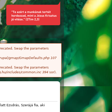
deprecated. Swap the parameters
/Drupal/gmap/GmapDefaults.php
107
deprecated. Swap the parameters
g.hu/includes/common.inc
394
sor).
tt Ezsdrás, Szerájá fia, aki