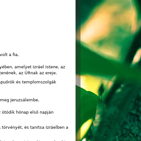
olt a fia,
nyében, amelyet Izráel Istene, az
stenének, az ÚRnak az ereje.
 kapuőrök és templomszolgák
t meg Jeruzsálembe.
z ötödik hónap első napján
 törvényét, és tanítsa Izráelben a