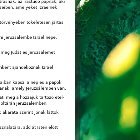
drásnak, az írástudó papnak, aki
éseiben, amelyeket Izráelnek
 törvényében tökéletesen jártas
i Jeruzsálembe Izráel népe,
d meg Júdát és Jeruzsálemet
önként ajándékoznak Izráel
aiban kapsz, a nép és a papok
zának, amely Jeruzsálemben van.
t, meg a hozzájuk tartozó étel-
 oltárán Jeruzsálemben.
 akarata szerint jónak láttok
nálatára, add át Isten előtt