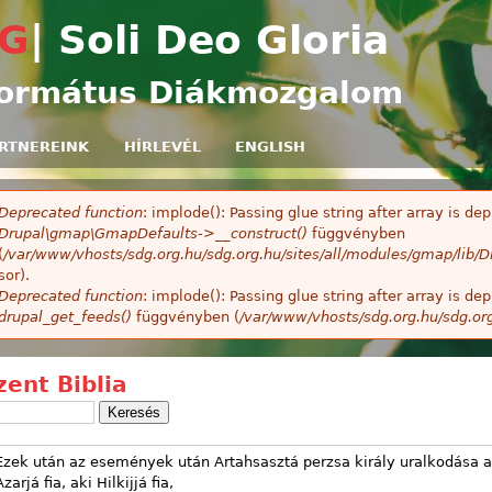
Ugrás a tartalomra
G
| Soli Deo Gloria
ormátus Diákmozgalom
RTNEREINK
HÍRLEVÉL
ENGLISH
Deprecated function
: implode(): Passing glue string after array is 
ibaüzenet
Drupal\gmap\GmapDefaults->__construct()
függvényben
(
/var/www/vhosts/sdg.org.hu/sdg.org.hu/sites/all/modules/gmap/lib
sor).
Deprecated function
: implode(): Passing glue string after array is 
drupal_get_feeds()
függvényben (
/var/www/vhosts/sdg.org.hu/sdg.or
zent Biblia
Ezek után az események után Artahsasztá perzsa király uralkodása ala
Azarjá fia, aki Hilkijjá fia,