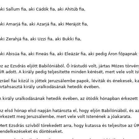
aki Sallum fia, aki Cádók fia, aki Ahitúb fia,
aki Amarjá fia, aki Azarjá fia, aki Merájót fia,
aki Zerahjá fia, aki Uzzi fia, aki Bukki fia,
aki Abisúa fia, aki Fineás fia, aki Eleázár fia, aki pedig Áron főpapnak v
ez az Ezsdrás eljött Babilóniából. Ő írástudó volt, jártas Mózes törvé
ÚR adott. A király pedig teljesítette minden kérését, mert vele volt I
Izráel fiai közül is jöttek Jeruzsálembe papok, léviták és énekesek,
Artahsasztá király uralkodásának hetedik évében.
A király uralkodásának hetedik évében, az ötödik hónapban érkezet
Az első hónap első napján határozta el, hogy eljön Babilóniából, és a
érkezett meg Jeruzsálembe, mert vele volt Istenének a jóakarata.
Mert Ezsdrás szívből törekedett arra, hogy kutassa és teljesítse az ÚR
rendelkezéseket és döntéseket.