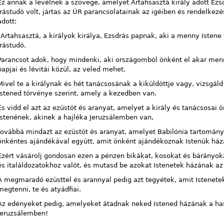
Ez annak a levélnek a szövege, amelyet Artahsasztá király adott Ezs
írástudó volt, jártas az ÚR parancsolatainak az igéiben és rendelkez
adott:
"Artahsasztá, a királyok királya, Ezsdrás papnak, aki a menny Istene
írástudó.
Parancsot adok, hogy mindenki, aki országomból önként el akar menn
papjai és lévitái közül, az veled mehet.
Mivel te a királynak és hét tanácsosának a kiküldöttje vagy, vizsgál
Istened törvénye szerint, amely a kezedben van.
És vidd el azt az ezüstöt és aranyat, amelyet a király és tanácsosai 
Istenének, akinek a hajléka Jeruzsálemben van,
továbbá mindazt az ezüstöt és aranyat, amelyet Babilónia tartomány
önkéntes ajándékával együtt, amit önként ajándékoznak Istenük há
Ezért vásárolj gondosan ezen a pénzen bikákat, kosokat és bárányoka
és italáldozatokhoz valót, és mutasd be azokat Istenetek házának az
A megmaradó ezüsttel és arannyal pedig azt tegyétek, amit Istenetek
megtenni, te és atyádfiai.
Az edényeket pedig, amelyeket átadnak neked Istened házának a hasz
Jeruzsálemben!