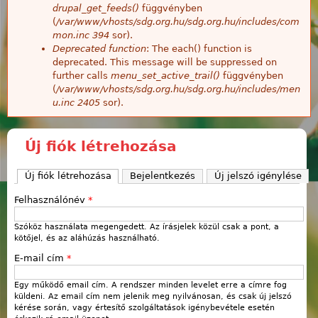
drupal_get_feeds()
függvényben
(
/var/www/vhosts/sdg.org.hu/sdg.org.hu/includes/com
mon.inc
394
sor).
Deprecated function
: The each() function is
deprecated. This message will be suppressed on
further calls
menu_set_active_trail()
függvényben
(
/var/www/vhosts/sdg.org.hu/sdg.org.hu/includes/men
u.inc
2405
sor).
Új fiók létrehozása
Új fiók létrehozása
(aktív fül)
Bejelentkezés
Új jelszó igénylése
Felhasználónév
*
Szóköz használata megengedett. Az írásjelek közül csak a pont, a
kötőjel, és az aláhúzás használható.
E-mail cím
*
Egy működő email cím. A rendszer minden levelet erre a címre fog
küldeni. Az email cím nem jelenik meg nyilvánosan, és csak új jelszó
kérése során, vagy értesítő szolgáltatások igénybevétele esetén