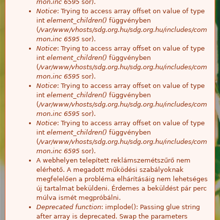
mon.inc
6595
sor).
Notice
: Trying to access array offset on value of type
int
element_children()
függvényben
(
/var/www/vhosts/sdg.org.hu/sdg.org.hu/includes/com
mon.inc
6595
sor).
Notice
: Trying to access array offset on value of type
int
element_children()
függvényben
(
/var/www/vhosts/sdg.org.hu/sdg.org.hu/includes/com
mon.inc
6595
sor).
Notice
: Trying to access array offset on value of type
int
element_children()
függvényben
(
/var/www/vhosts/sdg.org.hu/sdg.org.hu/includes/com
mon.inc
6595
sor).
Notice
: Trying to access array offset on value of type
int
element_children()
függvényben
(
/var/www/vhosts/sdg.org.hu/sdg.org.hu/includes/com
mon.inc
6595
sor).
A webhelyen telepített reklámszemétszűrő nem
elérhető. A megadott működési szabályoknak
megfelelően a probléma elhárításáig nem lehetséges
új tartalmat beküldeni. Érdemes a beküldést pár perc
múlva ismét megpróbálni.
Deprecated function
: implode(): Passing glue string
after array is deprecated. Swap the parameters