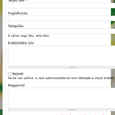
Teljes név
*
Foglalkozás
Település
A város vagy falu, ahol élsz.
Érdeklődési kör
Rejtett
Ha be van jelölve, a nem adminisztrátorok nem láthatják a mező értékét.
Magamról