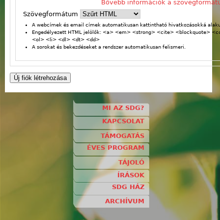
Bővebb információk a szövegformát
Szövegformátum
A webcímek és email címek automatikusan kattintható hivatkozásokká alaku
Engedélyezett HTML jelölők: <a> <em> <strong> <cite> <blockquote> <
<ol> <li> <dl> <dt> <dd>
A sorokat és bekezdéseket a rendszer automatikusan felismeri.
MI AZ SDG?
KAPCSOLAT
TÁMOGATÁS
ÉVES PROGRAM
TÁJOLÓ
ÍRÁSOK
SDG HÁZ
ARCHÍVUM