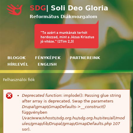
Ugrás a tartalomra
SDG
| Soli Deo Gloria
Református Diákmozgalom
BLOGOK
FÉNYKÉPEK
PARTNEREINK
HÍRLEVÉL
ENGLISH
Felhasználói fiók
Jelenlegi hely
Deprecated function
: implode(): Passing glue string
Hibaüzenet
after array is deprecated. Swap the parameters
Drupal\gmap\GmapDefaults->__construct()
függvényben
(
/var/www/vhosts/sdg.org.hu/sdg.org.hu/sites/all/mod
ules/gmap/lib/Drupal/gmap/GmapDefaults.php
107
sor).