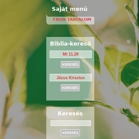
Saját menü
FRISS TARTALOM
Biblia-kereső
Keresés
Keresés