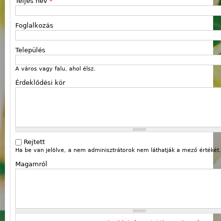
Teljes név
*
Foglalkozás
Település
A város vagy falu, ahol élsz.
Érdeklődési kör
Rejtett
Ha be van jelölve, a nem adminisztrátorok nem láthatják a mező értékét.
Magamról