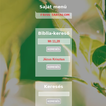
Saját menü
FRISS TARTALOM
Biblia-kereső
Keresés
Keresés