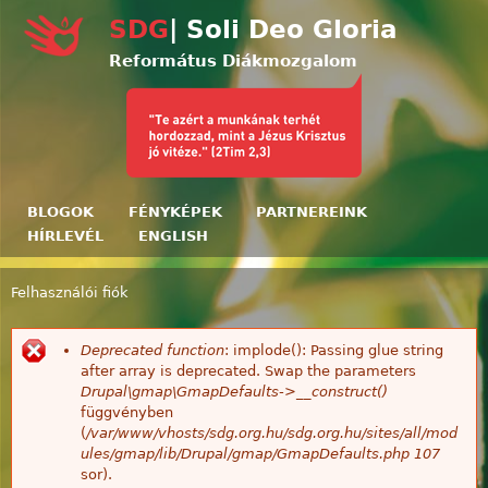
Ugrás a tartalomra
SDG
| Soli Deo Gloria
Református Diákmozgalom
BLOGOK
FÉNYKÉPEK
PARTNEREINK
HÍRLEVÉL
ENGLISH
Felhasználói fiók
Jelenlegi hely
Deprecated function
: implode(): Passing glue string
Hibaüzenet
after array is deprecated. Swap the parameters
Drupal\gmap\GmapDefaults->__construct()
függvényben
(
/var/www/vhosts/sdg.org.hu/sdg.org.hu/sites/all/mod
ules/gmap/lib/Drupal/gmap/GmapDefaults.php
107
sor).