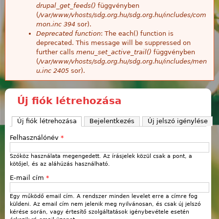
drupal_get_feeds()
függvényben
(
/var/www/vhosts/sdg.org.hu/sdg.org.hu/includes/com
mon.inc
394
sor).
Deprecated function
: The each() function is
deprecated. This message will be suppressed on
further calls
menu_set_active_trail()
függvényben
(
/var/www/vhosts/sdg.org.hu/sdg.org.hu/includes/men
u.inc
2405
sor).
Új fiók létrehozása
Új fiók létrehozása
(aktív fül)
Bejelentkezés
Új jelszó igénylése
Felhasználónév
*
Szóköz használata megengedett. Az írásjelek közül csak a pont, a
kötőjel, és az aláhúzás használható.
E-mail cím
*
Egy működő email cím. A rendszer minden levelet erre a címre fog
küldeni. Az email cím nem jelenik meg nyilvánosan, és csak új jelszó
kérése során, vagy értesítő szolgáltatások igénybevétele esetén