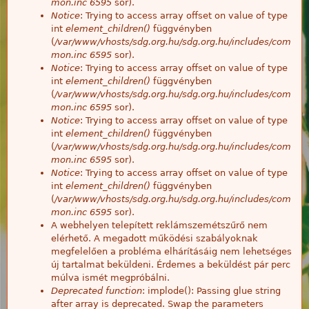
mon.inc
6595
sor).
Notice
: Trying to access array offset on value of type
int
element_children()
függvényben
(
/var/www/vhosts/sdg.org.hu/sdg.org.hu/includes/com
mon.inc
6595
sor).
Notice
: Trying to access array offset on value of type
int
element_children()
függvényben
(
/var/www/vhosts/sdg.org.hu/sdg.org.hu/includes/com
mon.inc
6595
sor).
Notice
: Trying to access array offset on value of type
int
element_children()
függvényben
(
/var/www/vhosts/sdg.org.hu/sdg.org.hu/includes/com
mon.inc
6595
sor).
Notice
: Trying to access array offset on value of type
int
element_children()
függvényben
(
/var/www/vhosts/sdg.org.hu/sdg.org.hu/includes/com
mon.inc
6595
sor).
A webhelyen telepített reklámszemétszűrő nem
elérhető. A megadott működési szabályoknak
megfelelően a probléma elhárításáig nem lehetséges
új tartalmat beküldeni. Érdemes a beküldést pár perc
múlva ismét megpróbálni.
Deprecated function
: implode(): Passing glue string
after array is deprecated. Swap the parameters