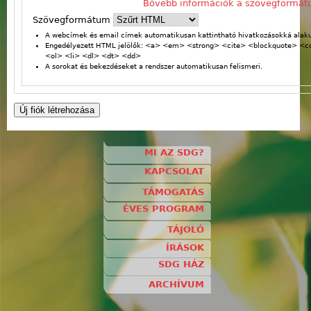
Bővebb információk a szövegformát
Szövegformátum
A webcímek és email címek automatikusan kattintható hivatkozásokká alaku
Engedélyezett HTML jelölők: <a> <em> <strong> <cite> <blockquote> <
<ol> <li> <dl> <dt> <dd>
A sorokat és bekezdéseket a rendszer automatikusan felismeri.
MI AZ SDG?
KAPCSOLAT
TÁMOGATÁS
ÉVES PROGRAM
TÁJOLÓ
ÍRÁSOK
SDG HÁZ
ARCHÍVUM