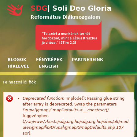
Ugrás a tartalomra
SDG
| Soli Deo Gloria
Református Diákmozgalom
BLOGOK
FÉNYKÉPEK
PARTNEREINK
HÍRLEVÉL
ENGLISH
Felhasználói fiók
Jelenlegi hely
Deprecated function
: implode(): Passing glue string
Hibaüzenet
after array is deprecated. Swap the parameters
Drupal\gmap\GmapDefaults->__construct()
függvényben
(
/var/www/vhosts/sdg.org.hu/sdg.org.hu/sites/all/mod
ules/gmap/lib/Drupal/gmap/GmapDefaults.php
107
sor).