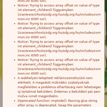
mon.inc
6595
sor).
Notice
: Trying to access array offset on value of type
int
element_children()
függvényben
(
/var/www/vhosts/sdg.org.hu/sdg.org.hu/includes/com
mon.inc
6595
sor).
Notice
: Trying to access array offset on value of type
int
element_children()
függvényben
(
/var/www/vhosts/sdg.org.hu/sdg.org.hu/includes/com
mon.inc
6595
sor).
Notice
: Trying to access array offset on value of type
int
element_children()
függvényben
(
/var/www/vhosts/sdg.org.hu/sdg.org.hu/includes/com
mon.inc
6595
sor).
Notice
: Trying to access array offset on value of type
int
element_children()
függvényben
(
/var/www/vhosts/sdg.org.hu/sdg.org.hu/includes/com
mon.inc
6595
sor).
A webhelyen telepített reklámszemétszűrő nem
elérhető. A megadott működési szabályoknak
megfelelően a probléma elhárításáig nem lehetséges
új tartalmat beküldeni. Érdemes a beküldést pár perc
múlva ismét megpróbálni.
Deprecated function
: implode(): Passing glue string
after array is deprecated. Swap the parameters