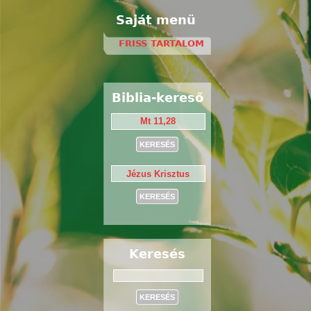
Saját menü
FRISS TARTALOM
Biblia-kereső
Keresés
Keresés