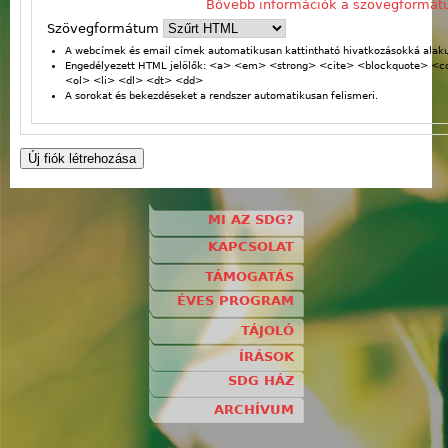
Bővebb információk a szövegformát
Szövegformátum
A webcímek és email címek automatikusan kattintható hivatkozásokká alaku
Engedélyezett HTML jelölők: <a> <em> <strong> <cite> <blockquote> <
<ol> <li> <dl> <dt> <dd>
A sorokat és bekezdéseket a rendszer automatikusan felismeri.
MI AZ SDG?
KAPCSOLAT
TÁMOGATÁS
ÉVES PROGRAM
TÁJOLÓ
ÍRÁSOK
SDG HÁZ
ARCHÍVUM