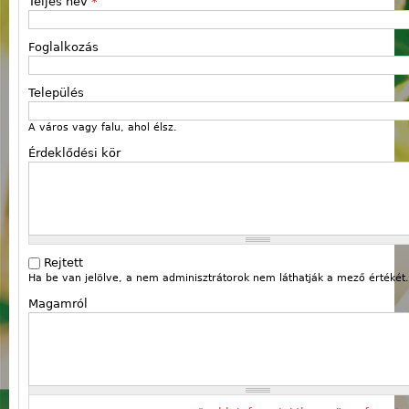
Teljes név
*
Foglalkozás
Település
A város vagy falu, ahol élsz.
Érdeklődési kör
Rejtett
Ha be van jelölve, a nem adminisztrátorok nem láthatják a mező értékét.
Magamról