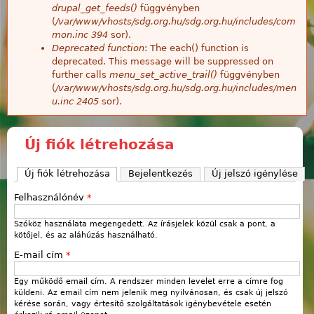
drupal_get_feeds()
függvényben
(
/var/www/vhosts/sdg.org.hu/sdg.org.hu/includes/com
mon.inc
394
sor).
Deprecated function
: The each() function is
deprecated. This message will be suppressed on
further calls
menu_set_active_trail()
függvényben
(
/var/www/vhosts/sdg.org.hu/sdg.org.hu/includes/men
u.inc
2405
sor).
Új fiók létrehozása
Új fiók létrehozása
(aktív fül)
Bejelentkezés
Új jelszó igénylése
Felhasználónév
*
Szóköz használata megengedett. Az írásjelek közül csak a pont, a
kötőjel, és az aláhúzás használható.
E-mail cím
*
Egy működő email cím. A rendszer minden levelet erre a címre fog
küldeni. Az email cím nem jelenik meg nyilvánosan, és csak új jelszó
kérése során, vagy értesítő szolgáltatások igénybevétele esetén