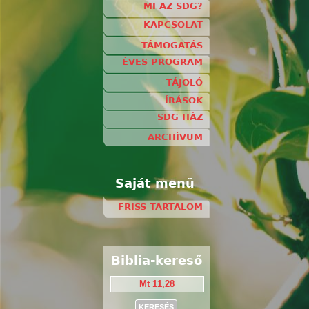
MI AZ SDG?
KAPCSOLAT
TÁMOGATÁS
ÉVES PROGRAM
TÁJOLÓ
ÍRÁSOK
SDG HÁZ
ARCHÍVUM
Saját menü
FRISS TARTALOM
Biblia-kereső