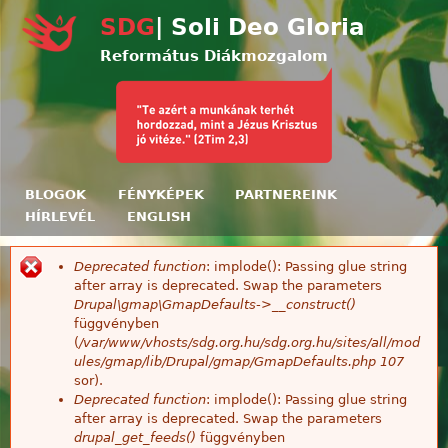
Ugrás a tartalomra
SDG
| Soli Deo Gloria
Református Diákmozgalom
BLOGOK
FÉNYKÉPEK
PARTNEREINK
HÍRLEVÉL
ENGLISH
Deprecated function
: implode(): Passing glue string
Hibaüzenet
after array is deprecated. Swap the parameters
Drupal\gmap\GmapDefaults->__construct()
függvényben
(
/var/www/vhosts/sdg.org.hu/sdg.org.hu/sites/all/mod
ules/gmap/lib/Drupal/gmap/GmapDefaults.php
107
sor).
Deprecated function
: implode(): Passing glue string
after array is deprecated. Swap the parameters
drupal_get_feeds()
függvényben