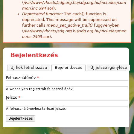
(
/var/www/vhosts/sdg.org.hu/sdg.org.hu/includes/com
mon.inc
394
sor).
Deprecated function
: The each() function is
deprecated. This message will be suppressed on
further calls
menu_set_active_trail()
függvényben
(
/var/www/vhosts/sdg.org.hu/sdg.org.hu/includes/men
u.inc
2405
sor).
Bejelentkezés
Új fiók létrehozása
Bejelentkezés
(aktív fül)
Új jelszó igénylése
Felhasználónév
*
A webhelyen regisztrált felhasználónév.
Jelszó
*
A felhasználónévhez tartozó jelszó.