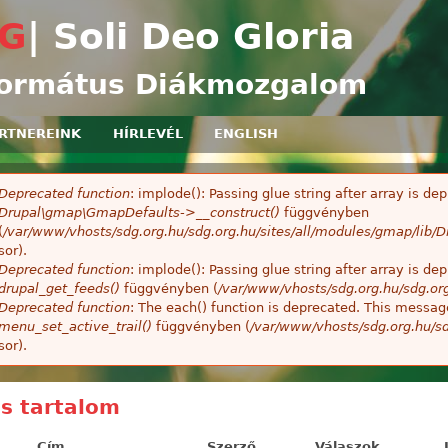
Ugrás a tartalomra
G
| Soli Deo Gloria
ormátus Diákmozgalom
RTNEREINK
HÍRLEVÉL
ENGLISH
Deprecated function
: implode(): Passing glue string after array is 
ibaüzenet
Drupal\gmap\GmapDefaults->__construct()
függvényben
(
/var/www/vhosts/sdg.org.hu/sdg.org.hu/sites/all/modules/gmap/lib
sor).
Deprecated function
: implode(): Passing glue string after array is 
drupal_get_feeds()
függvényben (
/var/www/vhosts/sdg.org.hu/sdg.or
Deprecated function
: The each() function is deprecated. This message
menu_set_active_trail()
függvényben (
/var/www/vhosts/sdg.org.hu/sd
sor).
ss tartalom
Cím
Szerző
Válaszok