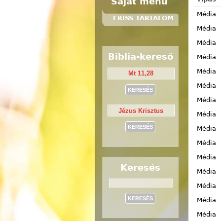
Saját menü
Média
FRISS TARTALOM
Média
Média
Biblia-kereső
Média
Média
Média
Média
Média
Média
Média
Média
Keresés
Média
Keresés
Média
Média
Média