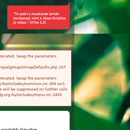
deprecated. Swap the parameters
/Drupal/gmap/GmapDefaults.php
107
deprecated. Swap the parameters
g.hu/includes/common.inc
394
sor).
 will be suppressed on further calls
g.org.hu/includes/menu.inc
2405
Legutóbb frissítve