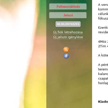
A vers
kommen
célunk
fókusz
Ezenkí
revide
Új fiók létrehozása
Új jelszó igénylése
4Móz 2
2Tim 4
A köt
A pént
teremr
kaland
csapat
honla
Kiado