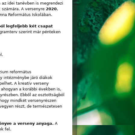
 az idei tanévben is megrendezi
k számára. A versenyre
2020.
anna Református Iskolában.
ól legfeljebb két csapat
rogramterv szerint már pénteken
l.
zium református
gy intézménybe járó diákok
pelhet.
A kreatív verseny
t, ahogyan a korábbi években is,
yrészben. Ebből az osztottságból
, hogy mindkét versenyrészen
 vegyen részt, de természetesen
könyve a verseny anyaga.
A
k fel.