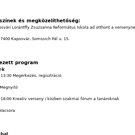
színek és megközelíthetőség:
svári Lorántffy Zsuzsanna Református Iskola ad otthont a versenyne
7400 Kaposvár, Somssich Pál u. 15.
ezett program
ek
13:30 Megérkezés, regisztráció
 Megnyitó
–18:00 Kreatív verseny / közben szakmai fórum a tanároknak
 Vacsora
bat