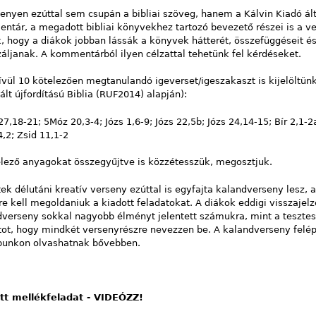
enyen ezúttal sem csupán a bibliai szöveg, hanem a Kálvin Kiadó ált
tár, a megadott bibliai könyvekhez tartozó bevezető részei is a v
, hogy a diákok jobban lássák a könyvek hátterét, összefüggéseit é
áljanak. A kommentárból ilyen célzattal tehetünk fel kérdéseket.
vül 10 kötelezően megtanulandó igeverset/igeszakaszt is kijelöltün
ált újfordítású Biblia (RUF2014) alapján):
7,18-21; 5Móz 20,3-4; Józs 1,6-9; Józs 22,5b; Józs 24,14-15; Bír 2,1-
,2; Zsid 11,1-2
elező anyagokat összegyűjtve is közzétesszük, megosztjuk.
ek délutáni kreatív verseny ezúttal is egyfajta kalandverseny lesz,
e kell megoldaniuk a kiadott feladatokat. A diákok eddigi visszajelz
verseny sokkal nagyobb élményt jelentett számukra, mint a tesztes
ot, hogy mindkét versenyrészre nevezzen be. A kalandverseny felépí
punkon olvashatnak bővebben.
tt mellékfeladat - VIDEÓZZ!