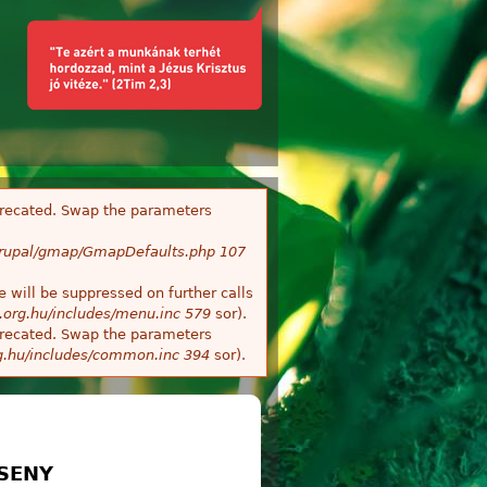
deprecated. Swap the parameters
/Drupal/gmap/GmapDefaults.php
107
 will be suppressed on further calls
.org.hu/includes/menu.inc
579
sor).
deprecated. Swap the parameters
g.hu/includes/common.inc
394
sor).
RSENY