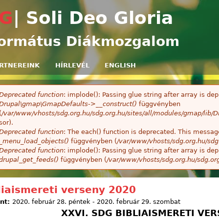
Ugrás a tartalomra
G
| Soli Deo Gloria
ormátus Diákmozgalom
RTNEREINK
HÍRLEVÉL
ENGLISH
Deprecated function
: implode(): Passing glue string after array is 
ibaüzenet
Drupal\gmap\GmapDefaults->__construct()
függvényben
(
/var/www/vhosts/sdg.org.hu/sdg.org.hu/sites/all/modules/gmap/lib
sor).
Deprecated function
: The each() function is deprecated. This message
_menu_load_objects()
függvényben (
/var/www/vhosts/sdg.org.hu/sdg
Deprecated function
: implode(): Passing glue string after array is 
drupal_get_feeds()
függvényben (
/var/www/vhosts/sdg.org.hu/sdg.or
liaismereti verseny 2020
ont:
2020. február 28. péntek
-
2020. február 29. szombat
XXVI. SDG BIBLIAISMERETI VE