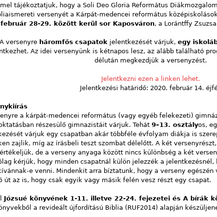
el tájékoztatjuk, hogy a Soli Deo Gloria Református Diákmozgalom
bliaismereti versenyét a Kárpát-medencei református középiskoláso
február 28-29. között kerül sor Kaposváron
, a Lorántffy Zsuzs
A versenyre
háromfős
csapatok
jelentkezését várjuk,
egy iskoláb
ntkezhet. Az idei versenyünk is kétnapos lesz, az alább található p
délután megkezdjük a versenyzést.
Jelentkezni ezen a linken lehet.
Jelentkezési határidő: 2020. február 14. éjfé
nykiírás
senyre a kárpát-medencei református (vagy egyéb felekezeti) gimná
oktatásban részesülő gimnazistáit várjuk. Tehát
9–13. osztály
os, e
kezését várjuk egy csapatban akár többféle évfolyam diákja is szere
en zajlik, míg az írásbeli teszt szombat délelőtt. A két versenyrész
értékeljük, de a verseny anyaga között nincs különbség a két versen
ólag kérjük, hogy minden csapatnál külön jelezzék a jelentkezésnél
kívánnak-e venni. Mindenkit arra bíztatunk, hogy a verseny egészén
ó út az is, hogy csak egyik vagy másik felén vesz részt egy csapat.
al
Józsué könyvének 1-11. illetve 22-24. fejezetei és A bírák 
könyvekből a revideált újfordítású Biblia (RUF2014) alapján készüljene