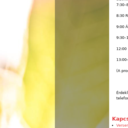
7:30–8
8:30 R
9:00 Á
9:30–1
12:00
13:00
(A pro
Érdekl
telef
Kapc
Verse