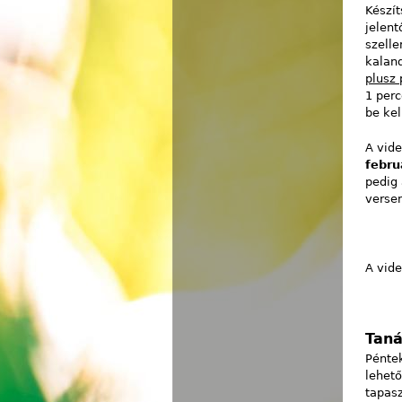
Készí
jelent
szelle
kalan
plusz 
1 perc
be kel
A vid
febru
pedig 
verse
A vid
Taná
Péntek
lehet
tapasz