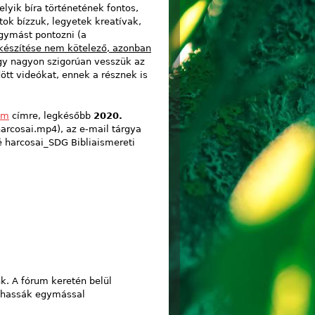
yik bíra történetének fontos,
tok bízzuk, legyetek kreatívak,
egymást pontozni (a
lkészítése nem kötelező, azonban
így nagyon szigorúan vesszük az
ött videókat, ennek a résznek is
om
címre, legkésőbb
2020.
harcosai.mp4), az e-mail tárgya
é harcosai_SDG Bibliaismereti
nk. A fórum keretén belül
zthassák egymással