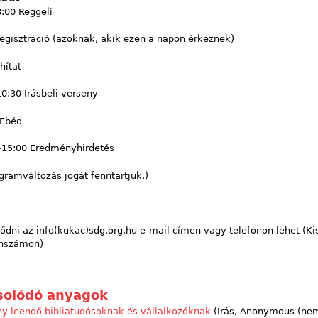
:00 Reggeli
egisztráció (azoknak, akik ezen a napon érkeznek)
hítat
0:30 Írásbeli verseny
 Ebéd
–15:00 Eredményhirdetés
gramváltozás jogát fenntartjuk.)
ődni az info(kukac)sdg.org.hu e-mail címen vagy telefonon lehet (K
onszámon)
solódó anyagok
ny leendő bibliatudósoknak és vállalkozóknak
(Írás,
Anonymous (nem 