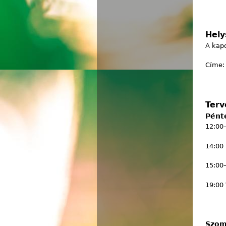
Hely
A kapo
Címe: 
Terv
Pént
12:00–
14:00
15:00
19:00
Szom