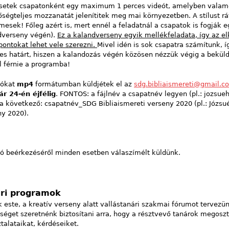
tsetek csapatonként egy maximum 1 perces videót, amelyben valamel
őségteljes mozzanatát jelenítitek meg mai környezetben. A stílust rá
mesek! Főleg azért is, mert ennél a feladatnál a csapatok is fogják 
dverseny végén).
Ez a kalandverseny egyik mellékfeladata, így az e
pontokat lehet vele szerezni.
Mivel idén is sok csapatra számítunk, 
es határt, hiszen a kalandozás végén közösen nézzük végig a beküld
l férnie a programba!
eókat
mp4
formátumban küldjétek el az
sdg.bibliaismereti@gmail.c
ár 24-én éjfélig
. FONTOS: a fájlnév a csapatnév legyen (pl.: jozsue
a következő: csapatnév_SDG Bibliaismereti verseny 2020 (pl.: Józsu
ny 2020).
eó beérkezéséről minden esetben válaszímélt küldünk.
ri programok
 este, a kreatív verseny alatt vallástanári szakmai fórumot tervezü
őséget szeretnénk biztosítani arra, hogy a résztvevő tanárok megos
talataikat, kérdéseiket.