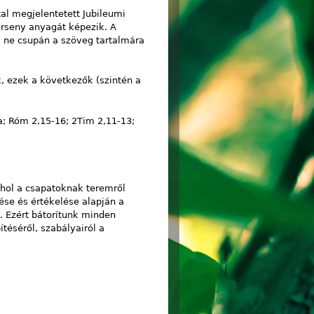
al megjelentetett Jubileumi
erseny anyagát képezik. A
s ne csupán a szöveg tartalmára
k, ezek a következők (szintén a
2a; Róm 2,15-16; 2Tim 2,11-13;
 ahol a csapatoknak teremről
ése és értékelése alapján a
. Ezért bátorítunk minden
téséről, szabályairól a