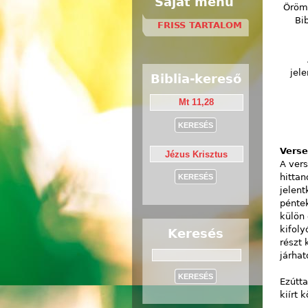
Saját menü
Örömm
Bi
FRISS TARTALOM
jele
Biblia-kereső
Verse
A ver
hittan
jelent
péntek
külön 
kifoly
Keresés
részt 
járhat
Keresés
Ezútt
kiírt 