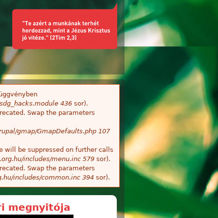
üggvényben
s/sdg_hacks.module
436
sor).
deprecated. Swap the parameters
/Drupal/gmap/GmapDefaults.php
107
 will be suppressed on further calls
.org.hu/includes/menu.inc
579
sor).
deprecated. Swap the parameters
g.hu/includes/common.inc
394
sor).
ri megnyitója