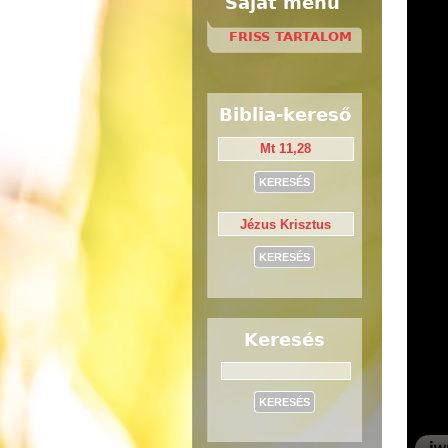
Saját menü
FRISS TARTALOM
Biblia-kereső
Keresés
Keresés