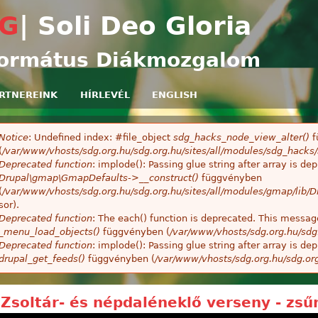
Ugrás a tartalomra
G
| Soli Deo Gloria
ormátus Diákmozgalom
RTNEREINK
HÍRLEVÉL
ENGLISH
Notice
: Undefined index: #file_object
sdg_hacks_node_view_alter()
f
ibaüzenet
(
/var/www/vhosts/sdg.org.hu/sdg.org.hu/sites/all/modules/sdg_hack
Deprecated function
: implode(): Passing glue string after array is 
Drupal\gmap\GmapDefaults->__construct()
függvényben
(
/var/www/vhosts/sdg.org.hu/sdg.org.hu/sites/all/modules/gmap/lib
sor).
Deprecated function
: The each() function is deprecated. This message
_menu_load_objects()
függvényben (
/var/www/vhosts/sdg.org.hu/sdg
Deprecated function
: implode(): Passing glue string after array is 
drupal_get_feeds()
függvényben (
/var/www/vhosts/sdg.org.hu/sdg.or
 Zsoltár- és népdaléneklő verseny - zsű