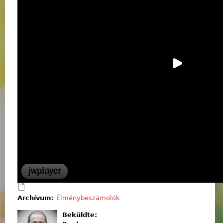
Archívum:
Élménybeszámolók
Beküldte: