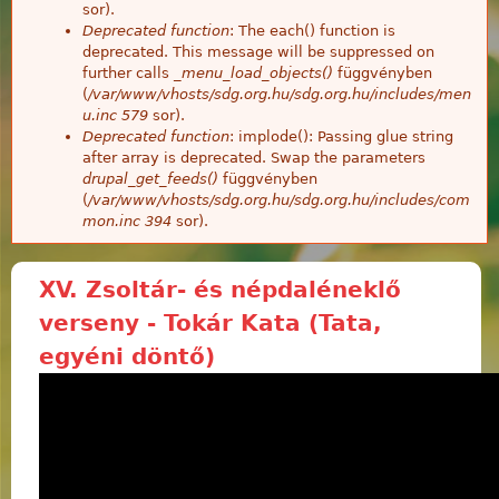
sor).
Deprecated function
: The each() function is
deprecated. This message will be suppressed on
further calls
_menu_load_objects()
függvényben
(
/var/www/vhosts/sdg.org.hu/sdg.org.hu/includes/men
u.inc
579
sor).
Deprecated function
: implode(): Passing glue string
after array is deprecated. Swap the parameters
drupal_get_feeds()
függvényben
(
/var/www/vhosts/sdg.org.hu/sdg.org.hu/includes/com
mon.inc
394
sor).
XV. Zsoltár- és népdaléneklő
verseny - Tokár Kata (Tata,
egyéni döntő)