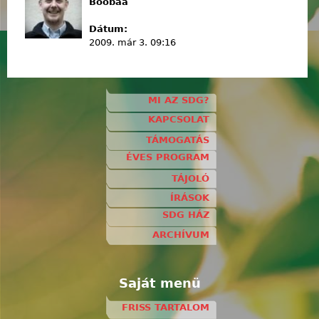
Boobaa
Dátum:
2009. már 3. 09:16
MI AZ SDG?
KAPCSOLAT
TÁMOGATÁS
ÉVES PROGRAM
TÁJOLÓ
ÍRÁSOK
SDG HÁZ
ARCHÍVUM
Saját menü
FRISS TARTALOM