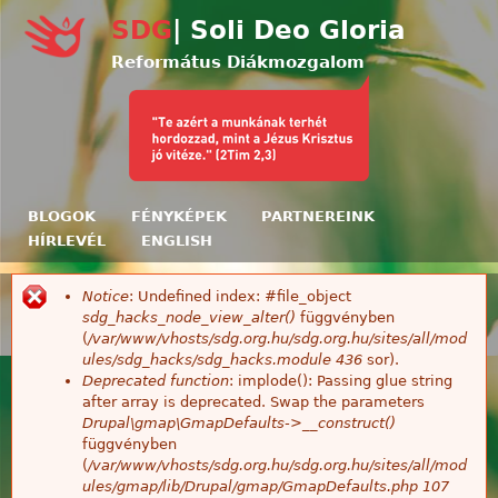
Ugrás a tartalomra
SDG
| Soli Deo Gloria
Református Diákmozgalom
BLOGOK
FÉNYKÉPEK
PARTNEREINK
HÍRLEVÉL
ENGLISH
Notice
: Undefined index: #file_object
Hibaüzenet
sdg_hacks_node_view_alter()
függvényben
(
/var/www/vhosts/sdg.org.hu/sdg.org.hu/sites/all/mod
ules/sdg_hacks/sdg_hacks.module
436
sor).
Deprecated function
: implode(): Passing glue string
after array is deprecated. Swap the parameters
Drupal\gmap\GmapDefaults->__construct()
függvényben
(
/var/www/vhosts/sdg.org.hu/sdg.org.hu/sites/all/mod
ules/gmap/lib/Drupal/gmap/GmapDefaults.php
107