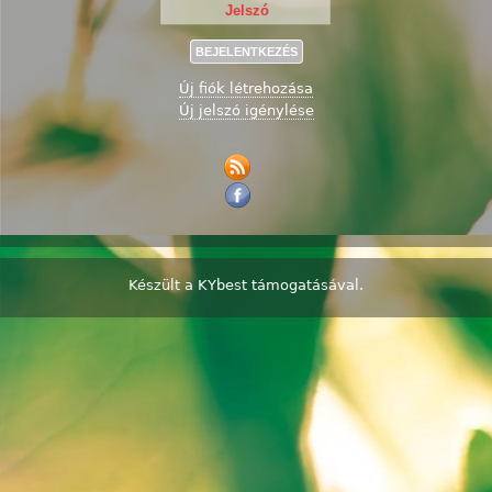
Új fiók létrehozása
Új jelszó igénylése
Készült a
KYbest
támogatásával.