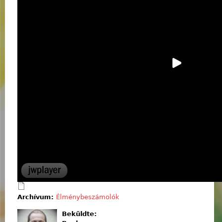
Archívum:
Élménybeszámolók
Beküldte: