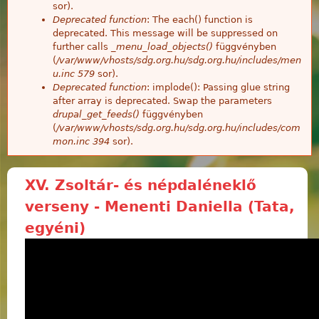
sor).
Deprecated function
: The each() function is
deprecated. This message will be suppressed on
further calls
_menu_load_objects()
függvényben
(
/var/www/vhosts/sdg.org.hu/sdg.org.hu/includes/men
u.inc
579
sor).
Deprecated function
: implode(): Passing glue string
after array is deprecated. Swap the parameters
drupal_get_feeds()
függvényben
(
/var/www/vhosts/sdg.org.hu/sdg.org.hu/includes/com
mon.inc
394
sor).
XV. Zsoltár- és népdaléneklő
verseny - Menenti Daniella (Tata,
egyéni)