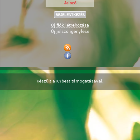
Új fiók létrehozása
Új jelszó igénylése
Készült a
KYbest
támogatásával.