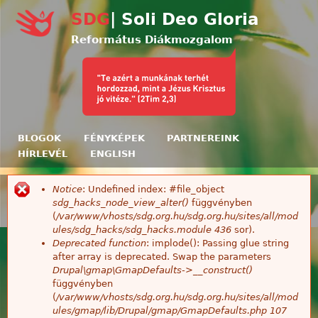
Ugrás a tartalomra
SDG
| Soli Deo Gloria
Református Diákmozgalom
BLOGOK
FÉNYKÉPEK
PARTNEREINK
HÍRLEVÉL
ENGLISH
Notice
: Undefined index: #file_object
Hibaüzenet
sdg_hacks_node_view_alter()
függvényben
(
/var/www/vhosts/sdg.org.hu/sdg.org.hu/sites/all/mod
ules/sdg_hacks/sdg_hacks.module
436
sor).
Deprecated function
: implode(): Passing glue string
after array is deprecated. Swap the parameters
Drupal\gmap\GmapDefaults->__construct()
függvényben
(
/var/www/vhosts/sdg.org.hu/sdg.org.hu/sites/all/mod
ules/gmap/lib/Drupal/gmap/GmapDefaults.php
107