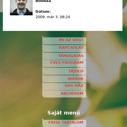
Boobaa
Dátum:
2009. már 3. 08:24
MI AZ SDG?
KAPCSOLAT
TÁMOGATÁS
ÉVES PROGRAM
TÁJOLÓ
ÍRÁSOK
SDG HÁZ
ARCHÍVUM
Saját menü
FRISS TARTALOM