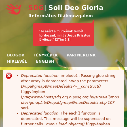
Ugrás a tartalomra
SDG
| Soli Deo Gloria
Református Diákmozgalom
BLOGOK
FÉNYKÉPEK
PARTNEREINK
HÍRLEVÉL
ENGLISH
Deprecated function
: implode(): Passing glue string
Hibaüzenet
after array is deprecated. Swap the parameters
Drupal\gmap\GmapDefaults->__construct()
függvényben
(
/var/www/vhosts/sdg.org.hu/sdg.org.hu/sites/all/mod
ules/gmap/lib/Drupal/gmap/GmapDefaults.php
107
sor).
Deprecated function
: The each() function is
deprecated. This message will be suppressed on
further calls
_menu_load_objects()
függvényben