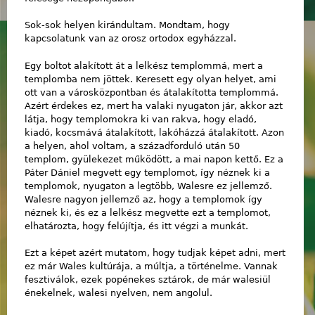
Sok-sok helyen kirándultam. Mondtam, hogy
kapcsolatunk van az orosz ortodox egyházzal.
Egy boltot alakított át a lelkész templommá, mert a
templomba nem jöttek. Keresett egy olyan helyet, ami
ott van a városközpontban és átalakította templommá.
Azért érdekes ez, mert ha valaki nyugaton jár, akkor azt
látja, hogy templomokra ki van rakva, hogy eladó,
kiadó, kocsmává átalakított, lakóházzá átalakított. Azon
a helyen, ahol voltam, a századforduló után 50
templom, gyülekezet működött, a mai napon kettő. Ez a
Páter Dániel megvett egy templomot, így néznek ki a
templomok, nyugaton a legtöbb, Walesre ez jellemző.
Walesre nagyon jellemző az, hogy a templomok így
néznek ki, és ez a lelkész megvette ezt a templomot,
elhatározta, hogy felújítja, és itt végzi a munkát.
Ezt a képet azért mutatom, hogy tudjak képet adni, mert
ez már Wales kultúrája, a múltja, a történelme. Vannak
fesztiválok, ezek popénekes sztárok, de már walesiül
énekelnek, walesi nyelven, nem angolul.