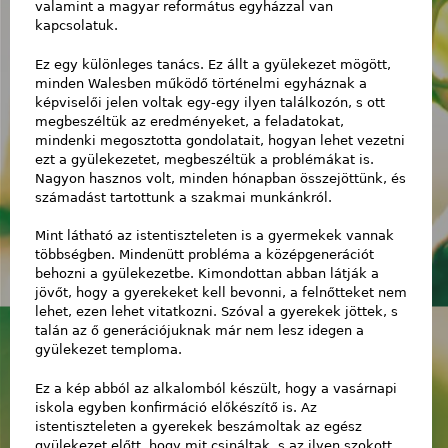
valamint a magyar református egyházzal van
kapcsolatuk.
Ez egy különleges tanács. Ez állt a gyülekezet mögött,
minden Walesben működő történelmi egyháznak a
képviselői jelen voltak egy-egy ilyen találkozón, s ott
megbeszéltük az eredményeket, a feladatokat,
mindenki megosztotta gondolatait, hogyan lehet vezetni
ezt a gyülekezetet, megbeszéltük a problémákat is.
Nagyon hasznos volt, minden hónapban összejöttünk, és
számadást tartottunk a szakmai munkánkról.
Mint látható az istentiszteleten is a gyermekek vannak
többségben. Mindenütt probléma a középgenerációt
behozni a gyülekezetbe. Kimondottan abban látják a
jövőt, hogy a gyerekeket kell bevonni, a felnőtteket nem
lehet, ezen lehet vitatkozni. Szóval a gyerekek jöttek, s
talán az ő generációjuknak már nem lesz idegen a
gyülekezet temploma.
Ez a kép abból az alkalomból készült, hogy a vasárnapi
iskola egyben konfirmáció előkészítő is. Az
istentiszteleten a gyerekek beszámoltak az egész
gyülekezet előtt, hogy mit csináltak, s az ilyen szokott