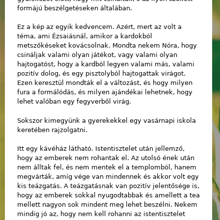
formájú beszélgetéseken általában.
Ez a kép az egyik kedvencem. Azért, mert az volt a
téma, ami Ézsaiásnál, amikor a kardokból
metszőkéseket kovácsolnak. Mondta nekem Nóra, hogy
csináljak valami olyan játékot, vagy valami olyan
hajtogatóst, hogy a kardból legyen valami más, valami
pozitív dolog, és egy pisztolyból hajtogattak virágot.
Ezen keresztül mondták el a változást, és hogy milyen
fura a formálódás, és milyen ajándékai lehetnek, hogy
lehet valóban egy fegyverből virág.
Sokszor kimegyünk a gyerekekkel egy vasárnapi iskola
keretében rajzolgatni.
Itt egy kávéház látható. Istentisztelet után jellemző,
hogy az emberek nem rohantak el. Az utolsó ének után
nem álltak fel, és nem mentek el a templomból, hanem
megvárták, amíg vége van mindennek és akkor volt egy
kis teázgatás. A teázgatásnak van pozitív jelentősége is,
hogy az emberek sokkal nyugodtabbak és amellett a tea
mellett nagyon sok mindent meg lehet beszélni. Nekem
mindig jó az, hogy nem kell rohanni az istentisztelet