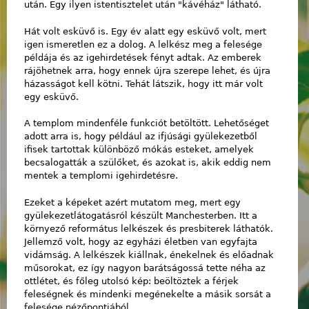
után. Egy ilyen istentisztelet után "kávéház" látható.
Hát volt esküvő is. Egy év alatt egy esküvő volt, mert
igen ismeretlen ez a dolog. A lelkész meg a felesége
példája és az igehirdetések fényt adtak. Az emberek
rájöhetnek arra, hogy ennek újra szerepe lehet, és újra
házasságot kell kötni. Tehát látszik, hogy itt már volt
egy esküvő.
A templom mindenféle funkciót betöltött. Lehetőséget
adott arra is, hogy például az ifjúsági gyülekezetből
ifisek tartottak különböző mókás esteket, amelyek
becsalogatták a szülőket, és azokat is, akik eddig nem
mentek a templomi igehirdetésre.
Ezeket a képeket azért mutatom meg, mert egy
gyülekezetlátogatásról készült Manchesterben. Itt a
környező református lelkészek és presbiterek láthatók.
Jellemző volt, hogy az egyházi életben van egyfajta
vidámság. A lelkészek kiállnak, énekelnek és előadnak
műsorokat, ez így nagyon barátságossá tette néha az
ottlétet, és főleg utolsó kép: beöltöztek a férjek
feleségnek és mindenki megénekelte a másik sorsát a
felesége nézőpontjából.