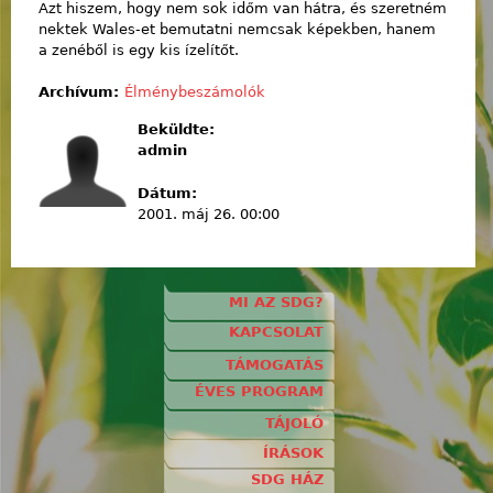
Azt hiszem, hogy nem sok időm van hátra, és szeretném
nektek Wales-et bemutatni nemcsak képekben, hanem
a zenéből is egy kis ízelítőt.
Archívum:
Élménybeszámolók
Beküldte:
admin
Dátum:
2001. máj 26. 00:00
MI AZ SDG?
KAPCSOLAT
TÁMOGATÁS
ÉVES PROGRAM
TÁJOLÓ
ÍRÁSOK
SDG HÁZ