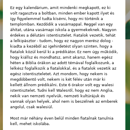
Ez egy kalendárium, amit mindenki megkapott, ez ki
volt ragasztva a boltban, minden ember kapott ilyet és
így figyelemmel tudta kísérni, hogy mi történik a
templomban. Kezdődik a vasárnappal. Reggel van egy
áhítat, utána vasárnapi iskola a gyermekeknek. Nagyon
érdekes a délutáni istentisztelet. Fiatalok vezetik, tehát
a lelkipásztor - tudom, hogy ez nagyon merész dolog -
kiadta a kezéből az igehirdetést olyan szinten, hogy a
fiatalok közül kerül ki a prédikátor. Ez nem úgy működik,
hogy kiállsz és mondhatsz, amit akarsz, hanem egész
héten a Biblia órákon az adott témával foglalkozunk, a
lelkész foglalkozik a fiatalokkal, és a fiatalok vezetik az
egész istentiszteletet. Azt mondom, hogy nekem is
megdöbbentő volt, nekem is két félév után már ki
kellett állnom prédikálni. Este 6 órakor volt egy walesi
istentisztelet. Tudni kell Walesről, hogy ez nem Anglia,
nekik van nemzeti nyelvük, nemzeti kultúrájuk és
vannak olyan helyek, ahol nem is beszélnek az emberek
angolul, csak walesiül.
Most már néhány éven belül minden fiatalnak tanulnia
kell, mehet iskolába.