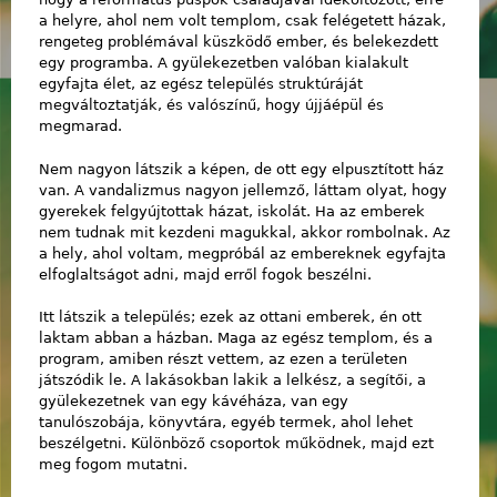
a helyre, ahol nem volt templom, csak felégetett házak,
rengeteg problémával küszködő ember, és belekezdett
egy programba. A gyülekezetben valóban kialakult
egyfajta élet, az egész település struktúráját
megváltoztatják, és valószínű, hogy újjáépül és
megmarad.
Nem nagyon látszik a képen, de ott egy elpusztított ház
van. A vandalizmus nagyon jellemző, láttam olyat, hogy
gyerekek felgyújtottak házat, iskolát. Ha az emberek
nem tudnak mit kezdeni magukkal, akkor rombolnak. Az
a hely, ahol voltam, megpróbál az embereknek egyfajta
elfoglaltságot adni, majd erről fogok beszélni.
Itt látszik a település; ezek az ottani emberek, én ott
laktam abban a házban. Maga az egész templom, és a
program, amiben részt vettem, az ezen a területen
játszódik le. A lakásokban lakik a lelkész, a segítői, a
gyülekezetnek van egy kávéháza, van egy
tanulószobája, könyvtára, egyéb termek, ahol lehet
beszélgetni. Különböző csoportok működnek, majd ezt
meg fogom mutatni.