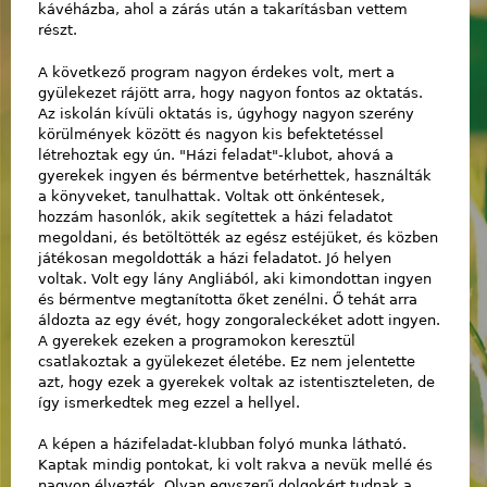
kávéházba, ahol a zárás után a takarításban vettem
részt.
A következő program nagyon érdekes volt, mert a
gyülekezet rájött arra, hogy nagyon fontos az oktatás.
Az iskolán kívüli oktatás is, úgyhogy nagyon szerény
körülmények között és nagyon kis befektetéssel
létrehoztak egy ún. "Házi feladat"-klubot, ahová a
gyerekek ingyen és bérmentve betérhettek, használták
a könyveket, tanulhattak. Voltak ott önkéntesek,
hozzám hasonlók, akik segítettek a házi feladatot
megoldani, és betöltötték az egész estéjüket, és közben
játékosan megoldották a házi feladatot. Jó helyen
voltak. Volt egy lány Angliából, aki kimondottan ingyen
és bérmentve megtanította őket zenélni. Ő tehát arra
áldozta az egy évét, hogy zongoraleckéket adott ingyen.
A gyerekek ezeken a programokon keresztül
csatlakoztak a gyülekezet életébe. Ez nem jelentette
azt, hogy ezek a gyerekek voltak az istentiszteleten, de
így ismerkedtek meg ezzel a hellyel.
A képen a házifeladat-klubban folyó munka látható.
Kaptak mindig pontokat, ki volt rakva a nevük mellé és
nagyon élvezték. Olyan egyszerű dolgokért tudnak a