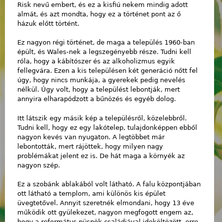
Risk nevű embert, és ez a kisfiú nekem mindig adott
almát, és azt mondta, hogy ez a történet pont az ő
házuk előtt történt.
Ez nagyon régi történet, de maga a település 1960-ban
épült, és Wales-nek a legszegényebb része. Tudni kell
róla, hogy a kábítószer és az alkoholizmus egyik
fellegvára. Ezen a kis településen két generáció nőtt fel
úgy, hogy nincs munkája, a gyerekek pedig nevelés
nélkül. Úgy volt, hogy a települést lebontják, mert
annyira elharapódzott a bűnözés és egyéb dolog.
Itt látszik egy másik kép a településről, közelebbről.
Tudni kell, hogy ez egy lakótelep, tulajdonképpen ebből
nagyon kevés van nyugaton. A legtöbbet már
lebontották, mert rájöttek, hogy milyen nagy
problémákat jelent ez is. De hát maga a környék az
nagyon szép.
Ez a szobánk ablakából volt látható. A falu központjában
ott látható a templom, ami különös kis épület
üvegtetővel. Annyit szeretnék elmondani, hogy 13 éve
működik ott gyülekezet, nagyon megfogott engem az,
hogy a református püspök családjával ideköltözött, erre