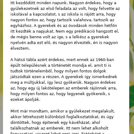
Itt kezdődött minden napunk. Nagyon érdekes, hogy a
gyülekezetnek az első feladata az volt, hogy felvette az
iskolával a kapcsolatot, s az iskola is rájött arra, hogy
nagyon fontos az, hogy tartozik valahova, tartozik az
egyházhoz. A gyerekek és az óvodások minden hétfőn
itt kezdték a napjukat. Nem egy prédikáció hangzott el,
de mégis benne volt az ige, s a lelkész a gyerekek
nyelvén adta ezt elő, és nagyon élvezték, én is nagyon
élveztem.
A hátsó tábla azért érdekes, mert ennek az 1960-ban
épült településnek a történetét mondja el, amit ti is
tudtok történelemből, hogy milyen fontos dolgok
játszódtak ezen a részen. A gyerekek így ismerkednek
meg a múltjukkal, így lesz gyökerük. Nagyon érdekes
az, hogy egy új lakótelepen az emberek rájönnek arra,
hogy milyen fontos az, hogy legyenek gyökereik, s
ezeket ápolják.
Mint már mondtam, amikor a gyülekezet megalakult,
akkor létrehozott különböző foglalkoztatókat, és úgy
döntöttek, hogy építenek egy kávéházat, ahol
találkozhatnak az emberek. Itt nem lehet alkoholt
fogyasztani, viszont lehet enni-inni. Esténként a