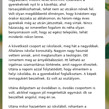
gyerekeknek nyit ki a kávéház, ahol
társasjátékozhatnak, tehát nem az utcákon nőnek fel.
Volt olyan megdöbbentő élményen, hogy kinéztem egy
órakor éjszaka az ablakomon, és három-négy éves
gyerekek még az utcán játszottak, meg sírtak. Nincs
házasság, ez ismeretlen fogalom és néha olyan
benyomásom volt, hogy az egész település, tehát
mindenki rokon lenne.
A következő csoport az iskolások, meg hát a nagyobbak.
Általános iskolai korosztály. Nagyon nagy hasznát
vettem annak, amit megtanultam a teológián. Ott
ismertem meg az árnyékbábozást. Itt látható az
irgalmas szamaritánus története, amit nagyon élveztek.
Utána a napom azzal folytatódott, hogy elmentem a
helyi iskolába, és a gyerekekkel foglalkoztam. A képek
önmagukért beszélnek. Ez volt az osztályom.
Utána dolgoztam az óvodában is, óvodás csoportom is
volt, akikkel nagyon jól megértettük egymást: ők se
beszéltek angolul, meg én se.
Utána mikor hazaértem az iskolából, rohantam a