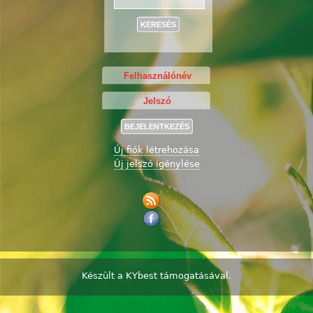
Keresés
Új fiók létrehozása
Új jelszó igénylése
Készült a
KYbest
támogatásával.