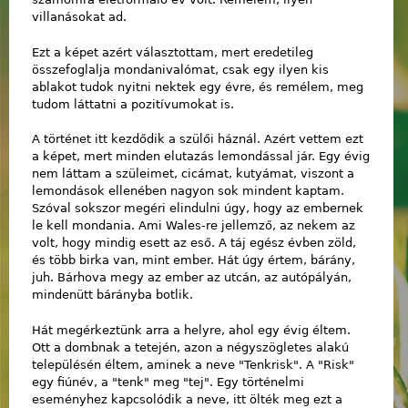
villanásokat ad.
Ezt a képet azért választottam, mert eredetileg
összefoglalja mondanivalómat, csak egy ilyen kis
ablakot tudok nyitni nektek egy évre, és remélem, meg
tudom láttatni a pozitívumokat is.
A történet itt kezdődik a szülői háznál. Azért vettem ezt
a képet, mert minden elutazás lemondással jár. Egy évig
nem láttam a szüleimet, cicámat, kutyámat, viszont a
lemondások ellenében nagyon sok mindent kaptam.
Szóval sokszor megéri elindulni úgy, hogy az embernek
le kell mondania. Ami Wales-re jellemző, az nekem az
volt, hogy mindig esett az eső. A táj egész évben zöld,
és több birka van, mint ember. Hát úgy értem, bárány,
juh. Bárhova megy az ember az utcán, az autópályán,
mindenütt bárányba botlik.
Hát megérkeztünk arra a helyre, ahol egy évig éltem.
Ott a dombnak a tetején, azon a négyszögletes alakú
településén éltem, aminek a neve "Tenkrisk". A "Risk"
egy fiúnév, a "tenk" meg "tej". Egy történelmi
eseményhez kapcsolódik a neve, itt ölték meg ezt a