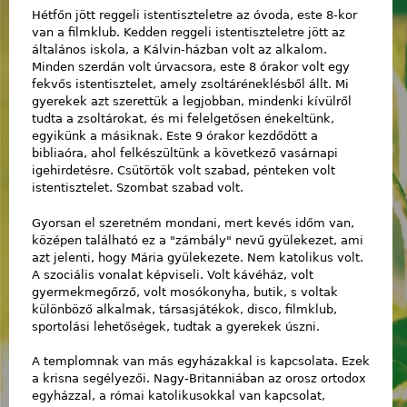
Hétfőn jött reggeli istentiszteletre az óvoda, este 8-kor
van a filmklub. Kedden reggeli istentiszteletre jött az
általános iskola, a Kálvin-házban volt az alkalom.
Minden szerdán volt úrvacsora, este 8 órakor volt egy
fekvős istentisztelet, amely zsoltáréneklésből állt. Mi
gyerekek azt szerettük a legjobban, mindenki kívülről
tudta a zsoltárokat, és mi felelgetősen énekeltünk,
egyikünk a másiknak. Este 9 órakor kezdődött a
bibliaóra, ahol felkészültünk a következő vasárnapi
igehirdetésre. Csütörtök volt szabad, pénteken volt
istentisztelet. Szombat szabad volt.
Gyorsan el szeretném mondani, mert kevés időm van,
középen található ez a "zámbály" nevű gyülekezet, ami
azt jelenti, hogy Mária gyülekezete. Nem katolikus volt.
A szociális vonalat képviseli. Volt kávéház, volt
gyermekmegőrző, volt mosókonyha, butik, s voltak
különböző alkalmak, társasjátékok, disco, filmklub,
sportolási lehetőségek, tudtak a gyerekek úszni.
A templomnak van más egyházakkal is kapcsolata. Ezek
a krisna segélyezői. Nagy-Britanniában az orosz ortodox
egyházzal, a római katolikusokkal van kapcsolat,