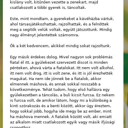
kislány volt, kitűnően vezette a zenekart, majd
csatlakozott a többi gyerek is, táncoltak.
Este, mint mondtam, a gyerekeket a kávéházba vártuk,
ahol társasjátékozhattak, rajzolhattak, és a felnőttek
meg a segítők velük voltak, együtt játszottunk. Mindig
nagy élményt jelentettek számomra.
Ők a két kedvencem, akikkel mindig sokat rajzoltunk.
Egy másik érdekes dolog. Mivel nagyon sok problémás
fiatal él itt, a gyülekezet szervezett discot is minden
pénteken, ahová várta a fiatalokat. Itt nem volt alkohol,
itt nem volt drog, itt is volt zene, és itt is jól érezhették
magukat. Ha nem ide jönnek be a fiatalok, akkor
elmennek máshová, és annak sokkal rosszabb a
következménye. Tehát tudom, hogy első hallásra egy
gyülekezetben a táncolás, a buli kicsit furcsa. Ez nekem
is furcsa volt, de amikor látom, hogy mi a különbség a
kinti szórakozás és a benti között, akkor úgy éreztem,
hogy sokkal jobb, hogyha ide megy be az ember, mint
ha máshova mennek. A fiatalok között volt, aki emiatt
az alkalom miatt csatlakozott egyik vagy másik ifjúsági
csoporthoz.