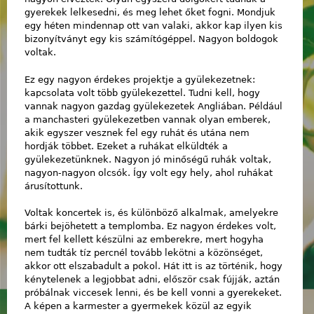
gyerekek lelkesedni, és meg lehet őket fogni. Mondjuk
egy héten mindennap ott van valaki, akkor kap ilyen kis
bizonyítványt egy kis számítógéppel. Nagyon boldogok
voltak.
Ez egy nagyon érdekes projektje a gyülekezetnek:
kapcsolata volt több gyülekezettel. Tudni kell, hogy
vannak nagyon gazdag gyülekezetek Angliában. Például
a manchasteri gyülekezetben vannak olyan emberek,
akik egyszer vesznek fel egy ruhát és utána nem
hordják többet. Ezeket a ruhákat elküldték a
gyülekezetünknek. Nagyon jó minőségű ruhák voltak,
nagyon-nagyon olcsók. Így volt egy hely, ahol ruhákat
árusítottunk.
Voltak koncertek is, és különböző alkalmak, amelyekre
bárki bejöhetett a templomba. Ez nagyon érdekes volt,
mert fel kellett készülni az emberekre, mert hogyha
nem tudták tíz percnél tovább lekötni a közönséget,
akkor ott elszabadult a pokol. Hát itt is az történik, hogy
kénytelenek a legjobbat adni, először csak fújják, aztán
próbálnak viccesek lenni, és be kell vonni a gyerekeket.
A képen a karmester a gyermekek közül az egyik