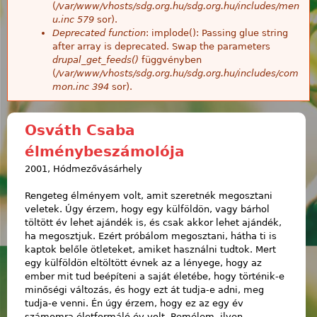
(
/var/www/vhosts/sdg.org.hu/sdg.org.hu/includes/men
u.inc
579
sor).
Deprecated function
: implode(): Passing glue string
after array is deprecated. Swap the parameters
drupal_get_feeds()
függvényben
(
/var/www/vhosts/sdg.org.hu/sdg.org.hu/includes/com
mon.inc
394
sor).
Osváth Csaba
élménybeszámolója
2001, Hódmezővásárhely
Rengeteg élményem volt, amit szeretnék megosztani
veletek. Úgy érzem, hogy egy külföldön, vagy bárhol
töltött év lehet ajándék is, és csak akkor lehet ajándék,
ha megosztjuk. Ezért próbálom megosztani, hátha ti is
kaptok belőle ötleteket, amiket használni tudtok. Mert
egy külföldön eltöltött évnek az a lényege, hogy az
ember mit tud beépíteni a saját életébe, hogy történik-e
minőségi változás, és hogy ezt át tudja-e adni, meg
tudja-e venni. Én úgy érzem, hogy ez az egy év
számomra életformáló év volt. Remélem, ilyen