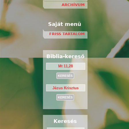
ARCHÍVUM
Saját menü
FRISS TARTALOM
Biblia-kereső
Keresés