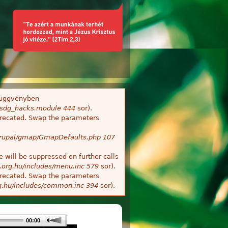
üggvényben
s/sdg_hacks.module
444
sor).
deprecated. Swap the parameters
/Drupal/gmap/GmapDefaults.php
107
 will be suppressed on further calls
.org.hu/includes/menu.inc
579
sor).
deprecated. Swap the parameters
g.hu/includes/common.inc
394
sor).
00:00