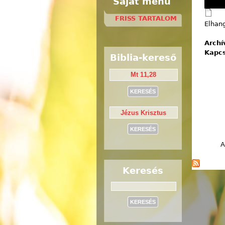
Saját menü
FRISS TARTALOM
Elhang
Arch
Kapc
Biblia-kereső
A
Keresés
Keresés