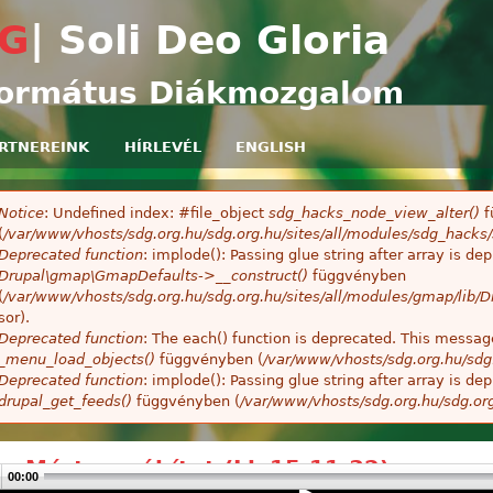
Ugrás a tartalomra
G
| Soli Deo Gloria
ormátus Diákmozgalom
RTNEREINK
HÍRLEVÉL
ENGLISH
Notice
: Undefined index: #file_object
sdg_hacks_node_view_alter()
f
ibaüzenet
(
/var/www/vhosts/sdg.org.hu/sdg.org.hu/sites/all/modules/sdg_hack
Deprecated function
: implode(): Passing glue string after array is 
Drupal\gmap\GmapDefaults->__construct()
függvényben
(
/var/www/vhosts/sdg.org.hu/sdg.org.hu/sites/all/modules/gmap/lib
sor).
Deprecated function
: The each() function is deprecated. This message
_menu_load_objects()
függvényben (
/var/www/vhosts/sdg.org.hu/sdg
Deprecated function
: implode(): Passing glue string after array is 
drupal_get_feeds()
függvényben (
/var/www/vhosts/sdg.org.hu/sdg.or
ay Márton - áhítat (Lk 15,11-32)
00:00