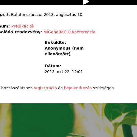
zott: Balatonszárszó, 2013. augusztus 10.
ívum:
Prédikációk
solódó rendezvény:
MIGeneRÁCIÓ Konferencia
Beküldte:
Anonymous (nem
ellenőrzött)
Dátum:
2013. okt 22. 12:01
 hozzászóláshoz
regisztráció
és
bejelentkezés
szükséges