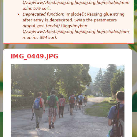
(
/var/www/vhosts/sdg.org.hu/sdg.org.hu/includes/men
u.inc
579
sor).
Deprecated function
: implode(): Passing glue string
after array is deprecated. Swap the parameters
drupal_get_feeds()
függvényben
(
/var/www/vhosts/sdg.org.hu/sdg.org.hu/includes/com
mon.inc
394
sor).
IMG_0449.JPG