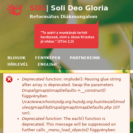
Ugrás a tartalomra
SDG
| Soli Deo Gloria
Református Diákmozgalom
BLOGOK
FÉNYKÉPEK
PARTNEREINK
HÍRLEVÉL
ENGLISH
Deprecated function
: implode(): Passing glue string
Hibaüzenet
after array is deprecated. Swap the parameters
Drupal\gmap\GmapDefaults->__construct()
függvényben
(
/var/www/vhosts/sdg.org.hu/sdg.org.hu/sites/all/mod
ules/gmap/lib/Drupal/gmap/GmapDefaults.php
107
sor).
Deprecated function
: The each() function is
deprecated. This message will be suppressed on
further calls
_menu_load_objects()
függvényben