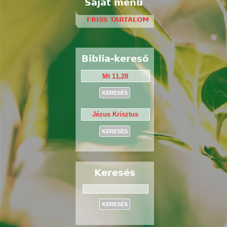
Saját menü
FRISS TARTALOM
Biblia-kereső
Keresés
Keresés