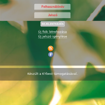
Új fiók létrehozása
Új jelszó igénylése
Készült a
KYbest
támogatásával.