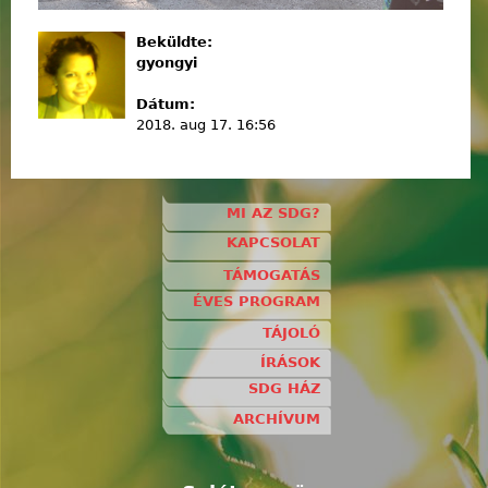
Beküldte:
gyongyi
Dátum:
2018. aug 17. 16:56
MI AZ SDG?
KAPCSOLAT
TÁMOGATÁS
ÉVES PROGRAM
TÁJOLÓ
ÍRÁSOK
SDG HÁZ
ARCHÍVUM