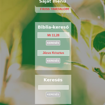
Saját menü
FRISS TARTALOM
Biblia-kereső
Keresés
Keresés