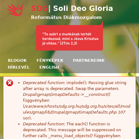
Ugrás a tartalomra
SDG
| Soli Deo Gloria
Református Diákmozgalom
BLOGOK
FÉNYKÉPEK
PARTNEREINK
HÍRLEVÉL
ENGLISH
Deprecated function
: implode(): Passing glue string
Hibaüzenet
after array is deprecated. Swap the parameters
Drupal\gmap\GmapDefaults->__construct()
függvényben
(
/var/www/vhosts/sdg.org.hu/sdg.org.hu/sites/all/mod
ules/gmap/lib/Drupal/gmap/GmapDefaults.php
107
sor).
Deprecated function
: The each() function is
deprecated. This message will be suppressed on
further calls
_menu_load_objects()
függvényben