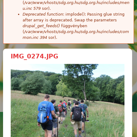
(
/var/www/vhosts/sdg.org.hu/sdg.org.hu/includes/men
u.inc
579
sor).
Deprecated function
: implode(): Passing glue string
after array is deprecated. Swap the parameters
drupal_get_feeds()
függvényben
(
/var/www/vhosts/sdg.org.hu/sdg.org.hu/includes/com
mon.inc
394
sor).
IMG_0274.JPG