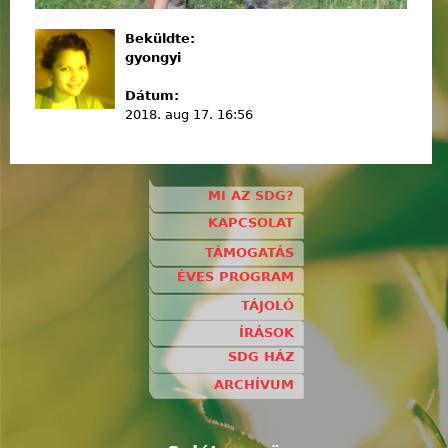
Beküldte:
gyongyi
Dátum:
2018. aug 17. 16:56
MI AZ SDG?
KAPCSOLAT
TÁMOGATÁS
ÉVES PROGRAM
TÁJOLÓ
ÍRÁSOK
SDG HÁZ
ARCHÍVUM