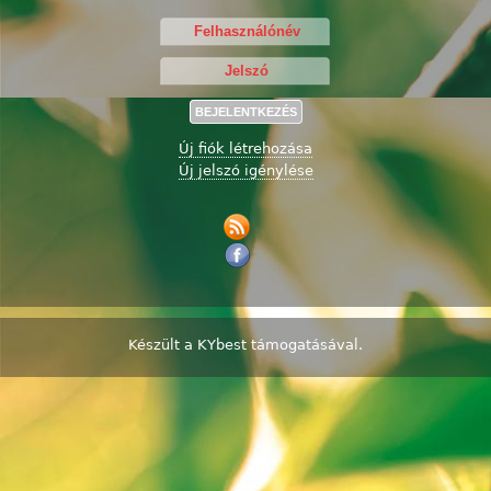
Új fiók létrehozása
Új jelszó igénylése
Készült a
KYbest
támogatásával.