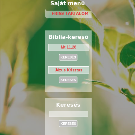
Saját menü
FRISS TARTALOM
Biblia-kereső
Keresés
Keresés