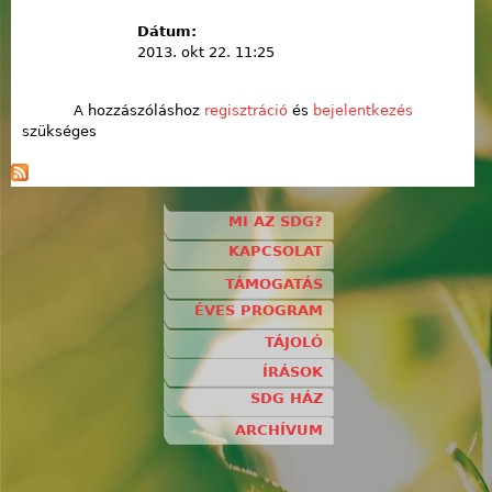
Dátum:
2013. okt 22. 11:25
A hozzászóláshoz
regisztráció
és
bejelentkezés
szükséges
MI AZ SDG?
KAPCSOLAT
TÁMOGATÁS
ÉVES PROGRAM
TÁJOLÓ
ÍRÁSOK
SDG HÁZ
ARCHÍVUM