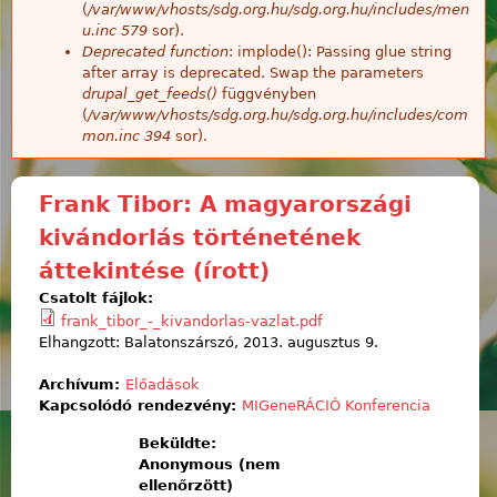
(
/var/www/vhosts/sdg.org.hu/sdg.org.hu/includes/men
u.inc
579
sor).
Deprecated function
: implode(): Passing glue string
after array is deprecated. Swap the parameters
drupal_get_feeds()
függvényben
(
/var/www/vhosts/sdg.org.hu/sdg.org.hu/includes/com
mon.inc
394
sor).
Frank Tibor: A magyarországi
kivándorlás történetének
áttekintése (írott)
Csatolt fájlok:
frank_tibor_-_kivandorlas-vazlat.pdf
Elhangzott: Balatonszárszó, 2013. augusztus 9.
Archívum:
Előadások
Kapcsolódó rendezvény:
MIGeneRÁCIÓ Konferencia
Beküldte:
Anonymous (nem
ellenőrzött)