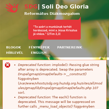
Ugrás a tartalomra
SDG
| Soli Deo Gloria
Református Diákmozgalom
BLOGOK
FÉNYKÉPEK
PARTNEREINK
HÍRLEVÉL
ENGLISH
Deprecated function
: implode(): Passing glue string
Hibaüzenet
after array is deprecated. Swap the parameters
Drupal\gmap\GmapDefaults->__construct()
függvényben
(
/var/www/vhosts/sdg.org.hu/sdg.org.hu/sites/all/mod
ules/gmap/lib/Drupal/gmap/GmapDefaults.php
107
sor).
Deprecated function
: The each() function is
deprecated. This message will be suppressed on
further calls
_menu_load_objects()
függvényben