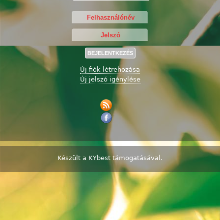
Új fiók létrehozása
Új jelszó igénylése
Készült a
KYbest
támogatásával.