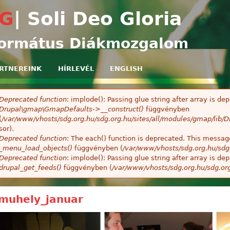
Ugrás a tartalomra
G
| Soli Deo Gloria
ormátus Diákmozgalom
RTNEREINK
HÍRLEVÉL
ENGLISH
Deprecated function
: implode(): Passing glue string after array is 
ibaüzenet
Drupal\gmap\GmapDefaults->__construct()
függvényben
(
/var/www/vhosts/sdg.org.hu/sdg.org.hu/sites/all/modules/gmap/lib
sor).
Deprecated function
: The each() function is deprecated. This message
_menu_load_objects()
függvényben (
/var/www/vhosts/sdg.org.hu/sdg
Deprecated function
: implode(): Passing glue string after array is 
drupal_get_feeds()
függvényben (
/var/www/vhosts/sdg.org.hu/sdg.or
muhely_januar