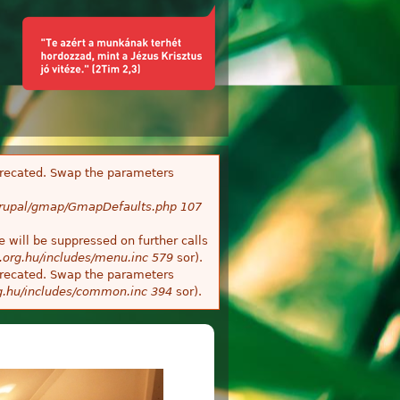
deprecated. Swap the parameters
/Drupal/gmap/GmapDefaults.php
107
 will be suppressed on further calls
.org.hu/includes/menu.inc
579
sor).
deprecated. Swap the parameters
g.hu/includes/common.inc
394
sor).