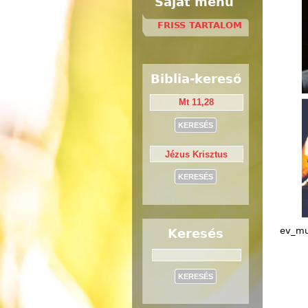
Saját menü
FRISS TARTALOM
Biblia-kereső
ev_mu
Keresés
Keresés