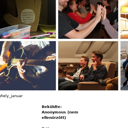
hely_januar
Beküldte:
Anonymous (nem
ellenőrzött)