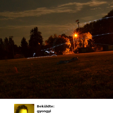
Beküldte:
gyongyi