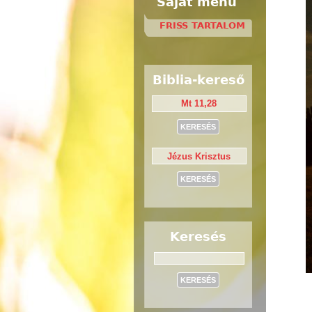
Saját menü
FRISS TARTALOM
Biblia-kereső
Keresés
Keresés