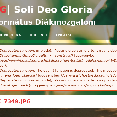
Ugrás a tartalomra
G
| Soli Deo Gloria
ormátus Diákmozgalom
RTNEREINK
HÍRLEVÉL
ENGLISH
Deprecated function
: implode(): Passing glue string after array is 
ibaüzenet
Drupal\gmap\GmapDefaults->__construct()
függvényben
(
/var/www/vhosts/sdg.org.hu/sdg.org.hu/sites/all/modules/gmap/lib
sor).
Deprecated function
: The each() function is deprecated. This message
_menu_load_objects()
függvényben (
/var/www/vhosts/sdg.org.hu/sdg
Deprecated function
: implode(): Passing glue string after array is 
drupal_get_feeds()
függvényben (
/var/www/vhosts/sdg.org.hu/sdg.or
_7349.JPG