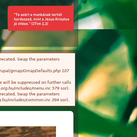
deprecated. Swap the parameters
/Drupal/gmap/GmapDefaults.php
107
 will be suppressed on further calls
.org.hu/includes/menu.inc
579
sor).
deprecated. Swap the parameters
g.hu/includes/common.inc
394
sor).