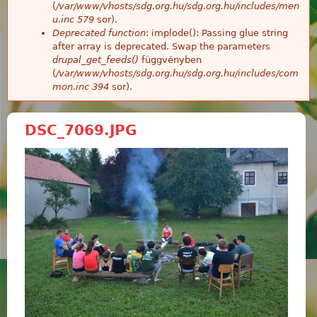
(
/var/www/vhosts/sdg.org.hu/sdg.org.hu/includes/men
u.inc
579
sor).
Deprecated function
: implode(): Passing glue string
after array is deprecated. Swap the parameters
drupal_get_feeds()
függvényben
(
/var/www/vhosts/sdg.org.hu/sdg.org.hu/includes/com
mon.inc
394
sor).
DSC_7069.JPG