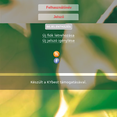
Új fiók létrehozása
Új jelszó igénylése
Készült a
KYbest
támogatásával.