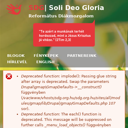
Ugrás a tartalomra
SDG
| Soli Deo Gloria
Református Diákmozgalom
BLOGOK
FÉNYKÉPEK
PARTNEREINK
HÍRLEVÉL
ENGLISH
Deprecated function
: implode(): Passing glue string
Hibaüzenet
after array is deprecated. Swap the parameters
Drupal\gmap\GmapDefaults->__construct()
függvényben
(
/var/www/vhosts/sdg.org.hu/sdg.org.hu/sites/all/mod
ules/gmap/lib/Drupal/gmap/GmapDefaults.php
107
sor).
Deprecated function
: The each() function is
deprecated. This message will be suppressed on
further calls
_menu_load_objects()
függvényben