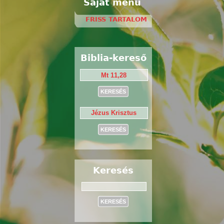
Saját menü
FRISS TARTALOM
Biblia-kereső
Keresés
Keresés