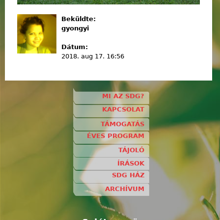
Beküldte:
gyongyi
Dátum:
2018. aug 17. 16:56
MI AZ SDG?
KAPCSOLAT
TÁMOGATÁS
ÉVES PROGRAM
TÁJOLÓ
ÍRÁSOK
SDG HÁZ
ARCHÍVUM